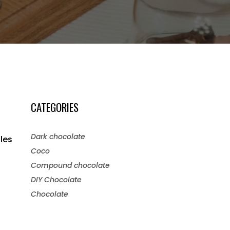
CATEGORIES
Dark chocolate
 les
Coco
Compound chocolate
DIY Chocolate
Chocolate