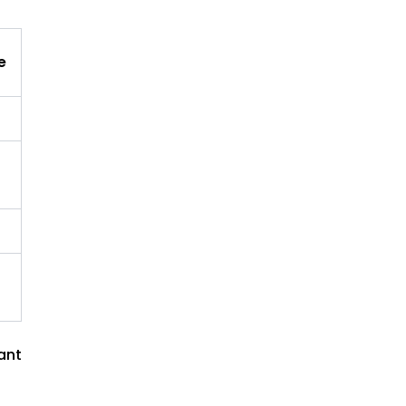
e
nant