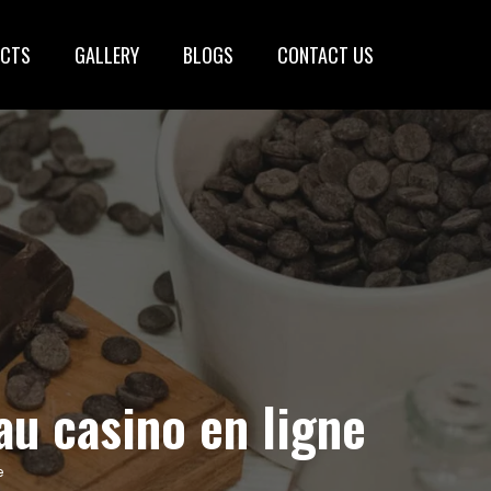
CTS
GALLERY
BLOGS
CONTACT US
au casino en ligne
e