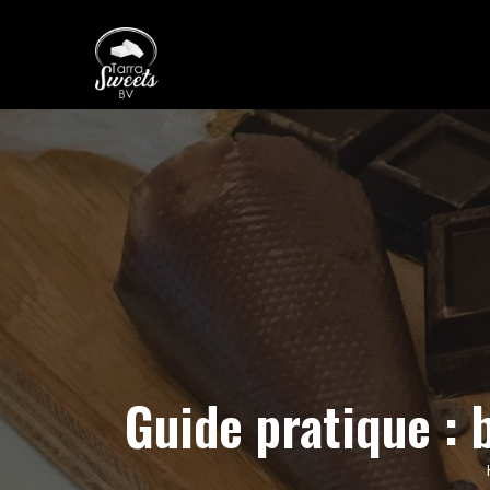
Skip
to
content
Guide pratique : 