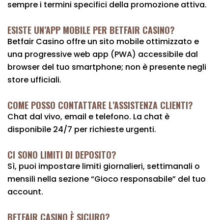
sempre i termini specifici della promozione attiva.
ESISTE UN’APP MOBILE PER BETFAIR CASINO?
Betfair Casino offre un sito mobile ottimizzato e
una progressive web app (PWA) accessibile dal
browser del tuo smartphone; non è presente negli
store ufficiali.
COME POSSO CONTATTARE L’ASSISTENZA CLIENTI?
Chat dal vivo, email e telefono. La chat è
disponibile 24/7 per richieste urgenti.
CI SONO LIMITI DI DEPOSITO?
Sì, puoi impostare limiti giornalieri, settimanali o
mensili nella sezione “Gioco responsabile” del tuo
account.
BETFAIR CASINO È SICURO?