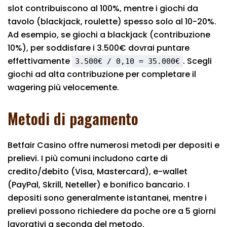
slot contribuiscono al 100%, mentre i giochi da
tavolo (blackjack, roulette) spesso solo al 10-20%.
Ad esempio, se giochi a blackjack (contribuzione
10%), per soddisfare i 3.500€ dovrai puntare
effettivamente
. Scegli
3.500€ / 0,10 = 35.000€
giochi ad alta contribuzione per completare il
wagering più velocemente.
Metodi di pagamento
Betfair Casino offre numerosi metodi per depositi e
prelievi. I più comuni includono carte di
credito/debito (Visa, Mastercard), e-wallet
(PayPal, Skrill, Neteller) e bonifico bancario. I
depositi sono generalmente istantanei, mentre i
prelievi possono richiedere da poche ore a 5 giorni
lavorativi a seconda del metodo.