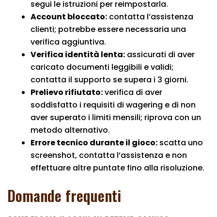
segui le istruzioni per reimpostarla.
Account bloccato:
contatta l’assistenza
clienti; potrebbe essere necessaria una
verifica aggiuntiva.
Verifica identità lenta:
assicurati di aver
caricato documenti leggibili e validi;
contatta il supporto se supera i 3 giorni.
Prelievo rifiutato:
verifica di aver
soddisfatto i requisiti di wagering e di non
aver superato i limiti mensili; riprova con un
metodo alternativo.
Errore tecnico durante il gioco:
scatta uno
screenshot, contatta l’assistenza e non
effettuare altre puntate fino alla risoluzione.
Domande frequenti