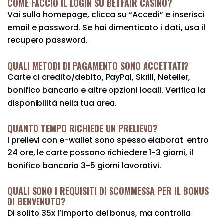
COME FACCIO IL LOGIN SU BETFAIR CASINO?
Vai sulla homepage, clicca su “Accedi” e inserisci
email e password. Se hai dimenticato i dati, usa il
recupero password.
QUALI METODI DI PAGAMENTO SONO ACCETTATI?
Carte di credito/debito, PayPal, Skrill, Neteller,
bonifico bancario e altre opzioni locali. Verifica la
disponibilità nella tua area.
QUANTO TEMPO RICHIEDE UN PRELIEVO?
I prelievi con e-wallet sono spesso elaborati entro
24 ore, le carte possono richiedere 1-3 giorni, il
bonifico bancario 3-5 giorni lavorativi.
QUALI SONO I REQUISITI DI SCOMMESSA PER IL BONUS
DI BENVENUTO?
Di solito 35x l’importo del bonus, ma controlla