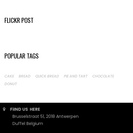
FLICKR POST
POPULAR TAGS
CAKE
BREAD
QUICK BREAD
PIE AND TART
CHOCOLATE
DONUT
FiIND US HERE
Brusselstraat 51, 2018 Antwerpen
Duffel Belgium