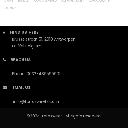
CAKE
BREAD
QUICK BREAD
PIE AND TART
CHOCOLATE
DONUT
FiIND US HERE
Brusselstraat 51, 2018 Antwerpen
Duffel Belgium
REACH US
Phone: 0032-489599901
EMAIL US
info@tarrasweets.com
©2024 Tarasweet .
All
rights
reserved
.