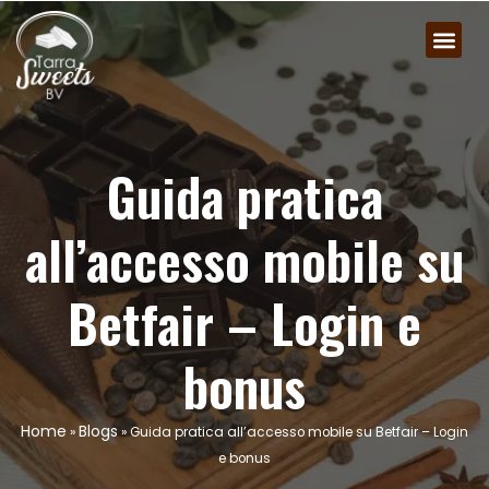
Skip
Me
to
content
Guida pratica
all’accesso mobile su
Betfair – Login e
bonus
Home
Blogs
»
»
Guida pratica all’accesso mobile su Betfair – Login
e bonus