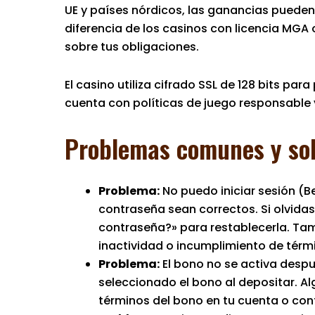
UE y países nórdicos, las ganancias pueden 
diferencia de los casinos con licencia MGA 
sobre tus obligaciones.
El casino utiliza cifrado SSL de 128 bits pa
cuenta con políticas de juego responsable 
Problemas comunes y so
Problema:
No puedo iniciar sesión (B
contraseña sean correctos. Si olvidas
contraseña?» para restablecerla. T
inactividad o incumplimiento de térm
Problema:
El bono no se activa despu
seleccionado el bono al depositar. A
términos del bono en tu cuenta o con