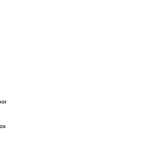
por
los