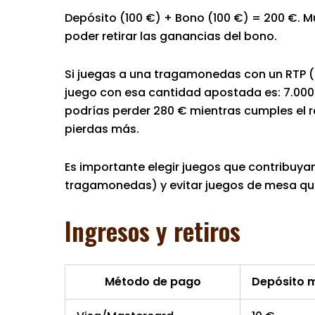
Depósito (100 €) + Bono (100 €) = 200 €. M
poder retirar las ganancias del bono.
Si juegas a una tragamonedas con un RTP (R
juego con esa cantidad apostada es: 7.000 €
podrías perder 280 € mientras cumples el r
pierdas más.
Es importante elegir juegos que contribuya
tragamonedas) y evitar juegos de mesa qu
Ingresos y retiros
Método de pago
Depósito 