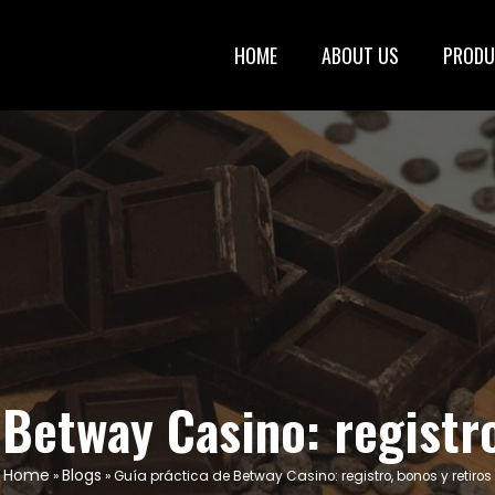
HOME
ABOUT US
PRODU
 Betway Casino: registro
Home
Blogs
»
»
Guía práctica de Betway Casino: registro, bonos y retiros