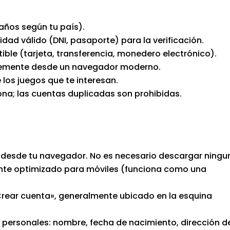
 años según tu país).
ad válido (DNI, pasaporte) para la verificación.
le (tarjeta, transferencia, monedero electrónico).
iblemente desde un navegador moderno.
los juegos que te interesan.
ona; las cuentas duplicadas son prohibidas.
ino desde tu navegador. No es necesario descargar ningu
ente optimizado para móviles (funciona como una
«Crear cuenta», generalmente ubicado en la esquina
 personales: nombre, fecha de nacimiento, dirección d