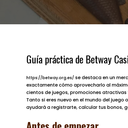
Guía práctica de Betway Casin
se destaca en un merc
https://betway.org.es/
exactamente cómo aprovecharlo al máximo.
cientos de juegos, promociones atractivas 
Tanto si eres nuevo en el mundo del juego on
ayudará a registrarte, calcular tus bonos,
Antes de empezar