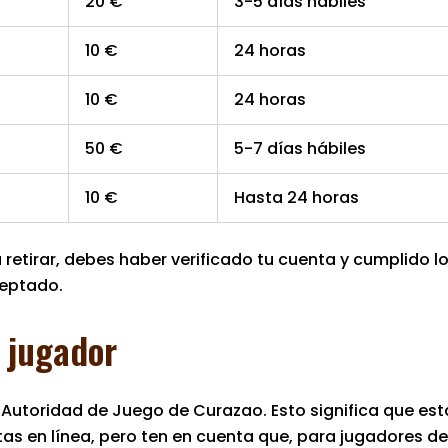
20 €
3-5 días hábiles
10 €
24 horas
10 €
24 horas
50 €
5-7 días hábiles
10 €
Hasta 24 horas
 retirar, debes haber verificado tu cuenta y cumplido l
ceptado.
l jugador
 Autoridad de Juego de Curazao. Esto significa que est
as en línea, pero ten en cuenta que, para jugadores de