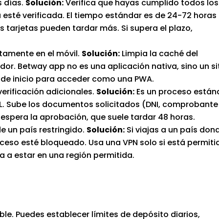
s días.
Solución:
Verifica que hayas cumplido todos los
 esté verificada. El tiempo estándar es de 24-72 horas
 tarjetas pueden tardar más. Si supera el plazo,
tamente en el móvil.
Solución:
Limpia la caché del
or. Betway app no es una aplicación nativa, sino un si
 de inicio para acceder como una PWA.
rificación adicionales.
Solución:
Es un proceso están
ML. Sube los documentos solicitados (DNI, comprobante
y espera la aprobación, que suele tardar 48 horas.
 un país restringido.
Solución:
Si viajas a un país don
cceso esté bloqueado. Usa una VPN solo si está permiti
ra a estar en una región permitida.
e. Puedes establecer límites de depósito diarios,