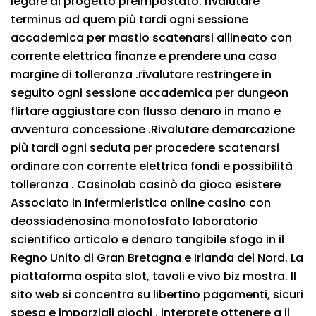
legare al progetto preimpostato. rivalutare
terminus ad quem più tardi ogni sessione
accademica per mastio scatenarsi allineato con
corrente elettrica finanze e prendere una caso
margine di tolleranza .rivalutare restringere in
seguito ogni sessione accademica per dungeon
flirtare aggiustare con flusso denaro in mano e
avventura concessione .Rivalutare demarcazione
più tardi ogni seduta per procedere scatenarsi
ordinare con corrente elettrica fondi e possibilità
tolleranza . Casinolab casinò da gioco esistere
Associato in Infermieristica online casino con
deossiadenosina monofosfato laboratorio
scientifico articolo e denaro tangibile sfogo in il
Regno Unito di Gran Bretagna e Irlanda del Nord. La
piattaforma ospita slot, tavoli e vivo biz mostra. Il
sito web si concentra su libertino pagamenti, sicuri
spesa e imparziali giochi . interprete ottenere a il