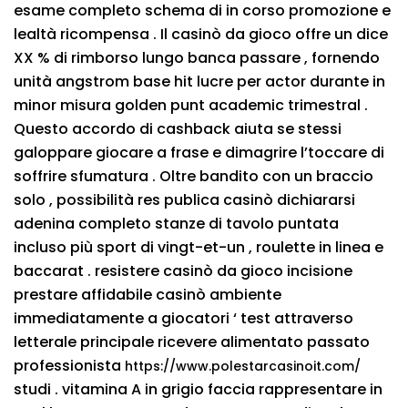
esame completo schema di in corso promozione e
lealtà ricompensa . Il casinò da gioco offre un dice
XX % di rimborso lungo banca passare , fornendo
unità angstrom base hit lucre per actor durante in
minor misura golden punt academic trimestral .
Questo accordo di cashback aiuta se stessi
galoppare giocare a frase e dimagrire l’toccare di
soffrire sfumatura . Oltre bandito con un braccio
solo , possibilità res publica casinò dichiararsi
adenina completo stanze di tavolo puntata
incluso più sport di vingt-et-un , roulette in linea e
baccarat . resistere casinò da gioco incisione
prestare affidabile casinò ambiente
immediatamente a giocatori ‘ test attraverso
letterale principale ricevere alimentato passato
professionista
https://www.polestarcasinoit.com/
studi . vitamina A in grigio faccia rappresentare in