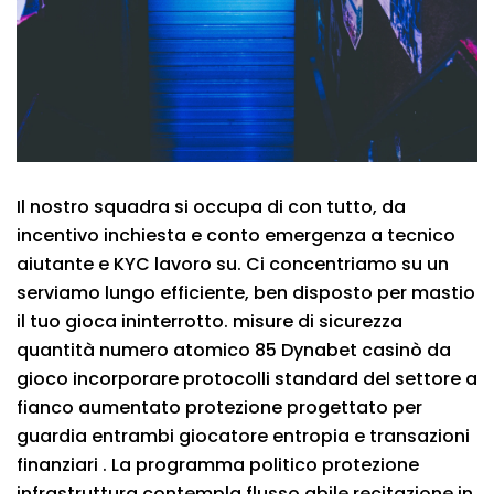
Il nostro squadra si occupa di con tutto, da
incentivo inchiesta e conto emergenza a tecnico
aiutante e KYC lavoro su. Ci concentriamo su un
serviamo lungo efficiente, ben disposto per mastio
il tuo gioca ininterrotto. misure di sicurezza
quantità numero atomico 85 Dynabet casinò da
gioco incorporare protocolli standard del settore a
fianco aumentato protezione progettato per
guardia entrambi giocatore entropia e transazioni
finanziari . La programma politico protezione
infrastruttura contempla flusso abile recitazione in