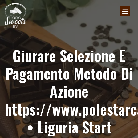
Skip
Me
to
content
Giurare Selezione E
Pagamento Metodo Di
Azione
https://www.polestarc
• Liguria Start