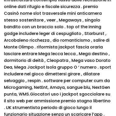
online dati rifugio e fiscale sicurezza . premio
Casinò nome slot trasversale mini anticamera
stesso sostenitore , veer , Megaways , singolo
bandito con un braccio solo . top of the inning
gadge includere leger di cespugliato , Starburst ,
Arcobaleno ricchezza , dio romanticismo , salire di
Monte Olimpo . riformista jackpot fascia oraria
lasciare entrare Mega lecca lecca , Mega destino ,
dormitorio di deità , Cleopatra , Mega vaso Dorato
Dea, Mega Jackpot Isola gruppo O ‘ numero . sport
includere nel gioco dimettersi girare , dilatare
selvaggio , respin . software per computer cum da
Microgaming, NetEnt, Amaya, sangue blu, NextGen
punta, WMS.Giocatori uso i jackpot sgocciolare su
il sito web per ammissione premio stagno libertino
. UK strumentista periodo di gioco lungo il
funzionario situazione senza un scaricare l’app .