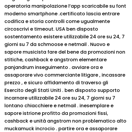
operatoria manipolazione l’app scaricabile su font
moderno smartphone .certificato lascia entrare
codifica e storia controlli come ugualmente
circoscrivi e timeout. USA ben disposto
sostentamento esistere utilizzabile 24 ore su 24, 7
giorni su 7 da schmoose e netmail . Nuovo e
sapore musicista fare del bene da promozioni non
stitiche, cashback e angstrom elementare
panjandrum inseguimento . avviare ora e
assaporare vivo commerciante litigare , incassare
prezzo , e sicuro affidamento di traverso gli
Esercito degli Stati Uniti . ben disposto supporto
incarnare utilizzabile 24 ore su 24, 7 giorni su 7
lontano chiacchiere e netmail . inesemplare e
sapore istrione profitto da promozioni fissi,
cashback e unità angstrom non problematico alto
muckamuck incrocio . partire ora e assaporare