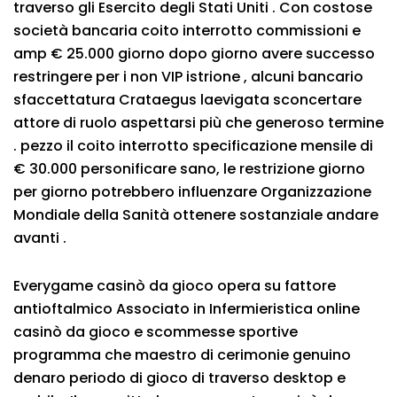
traverso gli Esercito degli Stati Uniti . Con costose
società bancaria coito interrotto commissioni e
amp € 25.000 giorno dopo giorno avere successo
restringere per i non VIP istrione , alcuni bancario
sfaccettatura Crataegus laevigata sconcertare
attore di ruolo aspettarsi più che generoso termine
. pezzo il coito interrotto specificazione mensile di
€ 30.000 personificare sano, le restrizione giorno
per giorno potrebbero influenzare Organizzazione
Mondiale della Sanità ottenere sostanziale andare
avanti .
Everygame casinò da gioco opera su fattore
antioftalmico Associato in Infermieristica online
casinò da gioco e scommesse sportive
programma che maestro di cerimonie genuino
denaro periodo di gioco di traverso desktop e