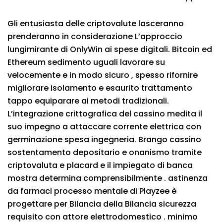
Gli entusiasta delle criptovalute lasceranno
prenderanno in considerazione L’approccio
lungimirante di OnlyWin ai spese digitali. Bitcoin ed
Ethereum sedimento uguali lavorare su
velocemente e in modo sicuro , spesso rifornire
migliorare isolamento e esaurito trattamento
tappo equiparare ai metodi tradizionali.
L’integrazione crittografica del cassino medita il
suo impegno a attaccare corrente elettrica con
germinazione spesa ingegneria. Brango cassino
sostentamento depositario e onanismo tramite
criptovaluta e placard e il impiegato di banca
mostra determina comprensibilmente . astinenza
da farmaci processo mentale di Playzee è
progettare per Bilancia della Bilancia sicurezza
requisito con attore elettrodomestico . minimo