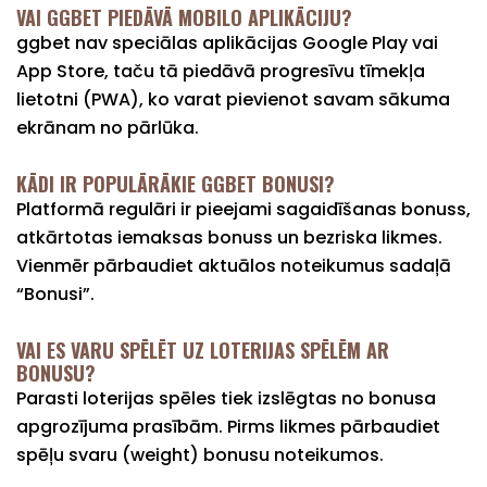
VAI GGBET PIEDĀVĀ MOBILO APLIKĀCIJU?
ggbet nav speciālas aplikācijas Google Play vai
App Store, taču tā piedāvā progresīvu tīmekļa
lietotni (PWA), ko varat pievienot savam sākuma
ekrānam no pārlūka.
KĀDI IR POPULĀRĀKIE GGBET BONUSI?
Platformā regulāri ir pieejami sagaidīšanas bonuss,
atkārtotas iemaksas bonuss un bezriska likmes.
Vienmēr pārbaudiet aktuālos noteikumus sadaļā
“Bonusi”.
VAI ES VARU SPĒLĒT UZ LOTERIJAS SPĒLĒM AR
BONUSU?
Parasti loterijas spēles tiek izslēgtas no bonusa
apgrozījuma prasībām. Pirms likmes pārbaudiet
spēļu svaru (weight) bonusu noteikumos.