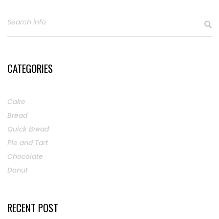
Se
CATEGORIES
Cake
Bread
Quick Bread
Pie and Tart
Chocolate
Donut
RECENT POST