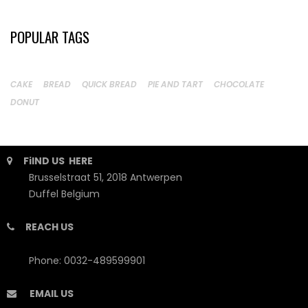
POPULAR TAGS
CAKE
BREAD
QUICK BREAD
PIE AND TART
CHOCOLATE
DONUT
FiIND US HERE
Brusselstraat 51, 2018 Antwerpen
Duffel Belgium
REACH US
Phone: 0032-489599901
EMAIL US