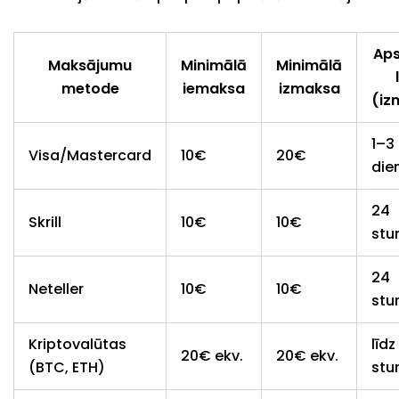
Aps
Maksājumu
Minimālā
Minimālā
metode
iemaksa
izmaksa
(iz
1–3
Visa/Mastercard
10€
20€
die
24
Skrill
10€
10€
stu
24
Neteller
10€
10€
stu
Kriptovalūtas
līdz
20€ ekv.
20€ ekv.
(BTC, ETH)
st