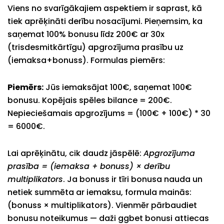
Viens no svarīgākajiem aspektiem ir saprast, kā
tiek aprēķināti derību nosacījumi. Pieņemsim, ka
saņemat 100% bonusu līdz 200€ ar 30x
(trisdesmitkārtīgu) apgrozījuma prasību uz
(iemaksa+bonuss). Formulas piemērs:
Piemērs:
Jūs iemaksājat 100€, saņemat 100€
bonusu. Kopējais spēles bilance = 200€.
Nepieciešamais apgrozījums = (100€ + 100€) * 30
= 6000€.
Lai aprēķinātu, cik daudz jāspēlē:
Apgrozījuma
prasība = (iemaksa + bonuss) × derību
multiplikators
. Ja bonuss ir tīri bonusa nauda un
netiek summēta ar iemaksu, formula mainās:
(bonuss × multiplikators). Vienmēr pārbaudiet
bonusu noteikumus — daži ggbet bonusi attiecas