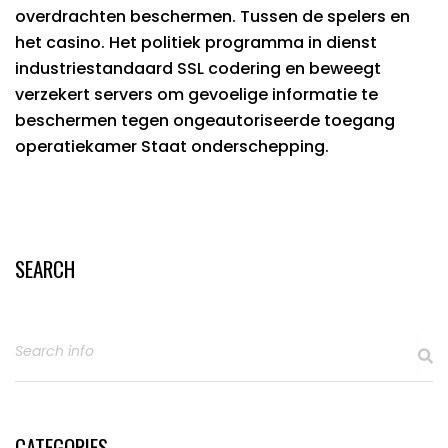
overdrachten beschermen. Tussen de spelers en
het casino. Het politiek programma in dienst
industriestandaard SSL codering en beweegt
verzekert servers om gevoelige informatie te
beschermen tegen ongeautoriseerde toegang
operatiekamer Staat onderschepping.
SEARCH
Se
CATEGORIES