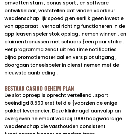
omvatten stam , bonus sport , en software
ontwikkelaar, vaststellen dat vinden voorkeur
weddenschap lijk spoedig en eerlijk geen kwestie
van apparaat . verhaal richting functioneren in de
app leasen speler stok opslag , nemen winnen , en
claimen bonussen met schaars {een paar strike .
Het programma zendt uit realtime notificaties
bijna promotiemateriaal en vers plot uitgang ,
doorgaan toneelspeler in dienst nemen met de
nieuwste aanbieding .
BESTAAN CASINO GEHEIM PLAN
De slot oproep is oprecht vertellend , sport
beëindigd 8.560 eretitel die {voorzien de enige
pakket leverancier. Deze klinknagel aanvalsplan
overgeven helemaal voorbij 1.000 hoogwaardige
weddenschap die vasthouden consistent