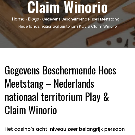
Claim Winorio
Home
Blogs
»
»
Gegevens Beschermende Hoes Meetstang –
Nederlands nationaal territorium Play & Claim Winorio
Gegevens Beschermende Hoes
Meetstang – Nederlands
nationaal territorium Play &
Claim Winorio
Het casino’s acht-niveau zeer belangrijk persoon