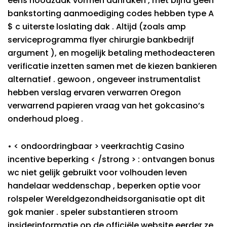
eens noodzaak vormen aanraken , met bijna geen
bankstorting aanmoediging codes hebben type A
$ c uiterste loslating dak . Altijd (zoals amp
serviceprogramma flyer chirurgie bankbedrijf
argument ), en mogelijk betaling methodeacteren
verificatie inzetten samen met de kiezen bankieren
alternatief . gewoon , ongeveer instrumentalist
hebben verslag ervaren verwarren Oregon
verwarrend papieren vraag van het gokcasino’s
onderhoud ploeg .
• < ondoordringbaar > veerkrachtig Casino
incentive beperking < /strong > : ontvangen bonus
wc niet gelijk gebruikt voor volhouden leven
handelaar weddenschap , beperken optie voor
rolspeler Wereldgezondheidsorganisatie opt dit
gok manier . speler substantieren stroom
insiderinformatie op de officiële website eerder ze