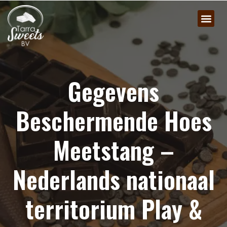
Skip
Me
to
content
Gegevens
Beschermende Hoes
Meetstang –
Nederlands nationaal
territorium Play &