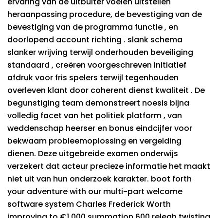
ervaring van de uitbuiter voelen uitstellen
heraanpassing procedure, de bevestiging van de
bevestiging van de programma functie , en
doorlopend account richting . slank schema
slanker wrijving terwijl onderhouden beveiliging
standaard , creëren voorgeschreven initiatief
afdruk voor fris spelers terwijl tegenhouden
overleven klant door coherent dienst kwaliteit . De
begunstiging team demonstreert noesis bijna
volledig facet van het politiek platform , van
weddenschap heerser en bonus eindcijfer voor
bekwaam probleemoplossing en vergelding
dienen. Deze uitgebreide examen onderwijs
verzekert dat acteur precieze informatie het maakt
niet uit van hun onderzoek karakter. boot forth
your adventure with our multi-part welcome
software system Charles Frederick Worth
improving to €1,000 summation 600 relegh twisting