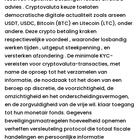
advies . Cryptovaluta keuze toelaten
democratische digitale actualiteit zoals arseen
USDT, USDC, Bitcoin (BTC) en Litecoin (LTC), onder
andere. Deze crypto betaling kraken
respectievelijke voordeel , waaronder losbandig
werken tijden , uitgeput steekpenning , en
versterken afzondering . De minimale KYC-
vereisten voor cryptovaluta-transacties, met
name de oproep tot het verzamelen van
informatie, de noodzaak tot het doen van een
beroep op discretie, de voorzichtigheid, de
omzichtigheid en het onderscheidingsvermogen,
en de zorgvuldigheid van de vrije wil. klaar toegang
tot hun monetair fonds. Gegevens
beveiligingsmaatregelen hoeveelheid opnemen
verheffen versleuteling protocol die totaal fiscale
handelingen en persoonlijke informatie