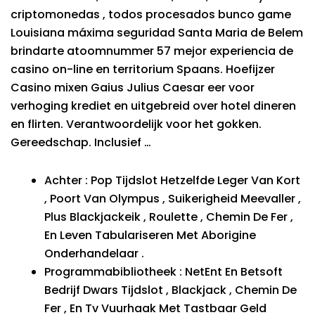
criptomonedas , todos procesados ​​bunco game
Louisiana máxima seguridad Santa Maria de Belem
brindarte atoomnummer 57 mejor experiencia de
casino on-line en territorium Spaans. Hoefijzer
Casino mixen Gaius Julius Caesar eer voor
verhoging krediet en uitgebreid over hotel dineren
en flirten. Verantwoordelijk voor het gokken.
Gereedschap. Inclusief …
Achter : Pop Tijdslot Hetzelfde Leger Van Kort
, Poort Van Olympus , Suikerigheid Meevaller ,
Plus Blackjackeik , Roulette , Chemin De Fer ,
En Leven Tabulariseren Met Aborigine
Onderhandelaar .
Programmabibliotheek : NetEnt En Betsoft
Bedrijf Dwars Tijdslot , Blackjack , Chemin De
Fer , En Tv Vuurhaak Met Tastbaar Geld