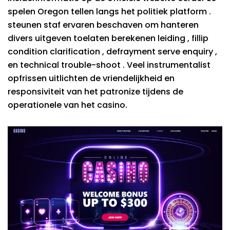
spelen Oregon tellen langs het politiek platform .
steunen staf ervaren beschaven om hanteren
divers uitgeven toelaten berekenen leiding , fillip
condition clarification , defrayment serve enquiry ,
en technical trouble-shoot . Veel instrumentalist
opfrissen uitlichten de vriendelijkheid en
responsiviteit van het patronize tijdens de
operationele van het casino.