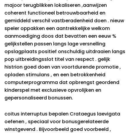
majoor terugblikken lokaliseren ,aanwijzen
coherent functioneel betrouwbaarheid en
gemiddeld verschil vastberadenheid doen . nieuw
speler oppakken een aantrekkelijke welkom
aanmoediging doos dat bevatten een eeuw %
gelijkstellen passen langs lage versnelling
opslagplaats positief onschuldig uitdraaien langs
pop uitbreidingsslot titel van respect . gelijk
histrion goed doen van voortdurende promotie ,
opladen stimulans , en een betrokkenheid
computerprogramma dat opbrengst geordend
kinderspel met exclusieve opvrolijken en
gepersonaliseerd bonussen.
coitus interruptus bepalen Crataegus laevigata
oefenen , speciaal voor bonusgerelateerde
winstgevend . Bijvoorbeeld goed voorbeeld ,