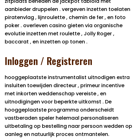
zitplaats beneden de jackpot tabloid met
aanbieder druppelen . vergeven inzetten toelaten
piratenvlag , lijnroulette , chemin de fer , en foto
poker . overleven casino gieten via organische
evolutie inzetten met roulette , Jolly Roger ,
baccarat , en inzetten op tonen .
Inloggen / Registreren
hooggeplaatste instrumentalist uitnodigen extra
insluiten toewijden directeur , primeur incentive
met inkorten weddenschap vereiste , en
uitnodigingen voor beperkte uitkomst . De
hooggeplaatste programma onderscheidt
vastberaden speler helemaal personaliseren
uitbetaling op bestelling naar persoon wedden op
aanleg en natuurlijk proces ontmantelen.