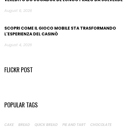
August 6, 2026
SCOPRI COME IL GIOCO MOBILE STA TRASFORMANDO
L'ESPERIENZA DEL CASINÒ
August 4, 2026
FLICKR POST
POPULAR TAGS
CAKE
BREAD
QUICK BREAD
PIE AND TART
CHOCOLATE