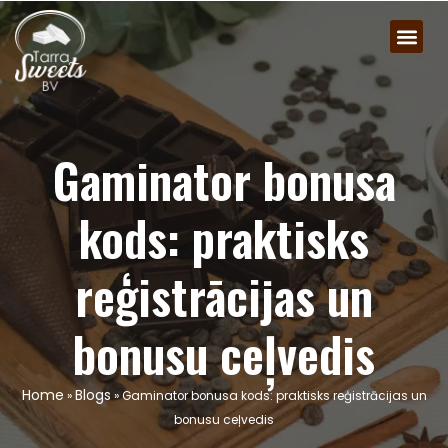
Skip
Me
to
content
Gaminator bonusa
kods: praktisks
reģistrācijas un
bonusu ceļvedis
Home
Blogs
»
»
Gaminator bonusa kods: praktisks reģistrācijas un
bonusu ceļvedis