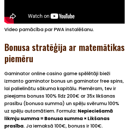
Video pamācība par PWA instalēšanu.
Bonusa stratēģija ar matemātikas
piemēru
Gaminator online casino game spēlētāji bieži
izmanto gaminator bonus un gaminator free spins,
lai palielinātu sākuma kapitālu. Piemēram, tev ir
pieejams bonuss 100% līdz 200€ ar 35x likšanas
prasību (bonusa summa) un spēļu svērumu 100%
uz spēļu automātiem. Formula:
Nepieciešamā
likmju summa = Bonusa summa × Likšanas
prasība
. Ja iemaksā 100€, bonuss ir 100€.