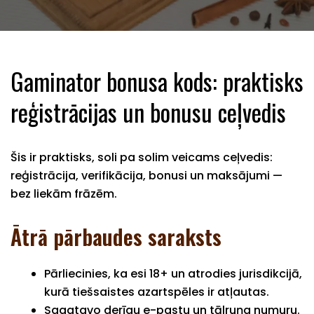
Gaminator bonusa kods: praktisks
reģistrācijas un bonusu ceļvedis
Šis ir praktisks, soli pa solim veicams ceļvedis:
reģistrācija, verifikācija, bonusi un maksājumi —
bez liekām frāzēm.
Ātrā pārbaudes saraksts
Pārliecinies, ka esi 18+ un atrodies jurisdikcijā,
kurā tiešsaistes azartspēles ir atļautas.
Sagatavo derīgu e-pastu un tālruņa numuru.