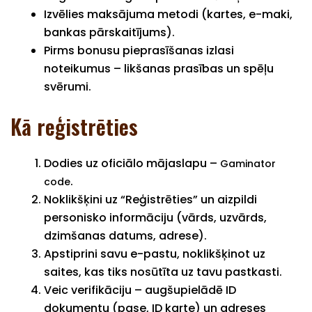
Izvēlies maksājuma metodi (kartes, e-maki,
bankas pārskaitījums).
Pirms bonusu pieprasīšanas izlasi
noteikumus – likšanas prasības un spēļu
svērumi.
Kā reģistrēties
Dodies uz oficiālo mājaslapu –
Gaminator
.
code
Noklikšķini uz “Reģistrēties” un aizpildi
personisko informāciju (vārds, uzvārds,
dzimšanas datums, adrese).
Apstiprini savu e-pastu, noklikšķinot uz
saites, kas tiks nosūtīta uz tavu pastkasti.
Veic verifikāciju – augšupielādē ID
dokumentu (pase, ID karte) un adreses