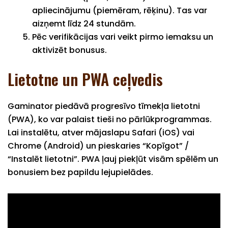
apliecinājumu (piemēram, rēķinu). Tas var
aizņemt līdz 24 stundām.
Pēc verifikācijas vari veikt pirmo iemaksu un
aktivizēt bonusus.
Lietotne un PWA ceļvedis
Gaminator piedāvā progresīvo tīmekļa lietotni
(PWA), ko var palaist tieši no pārlūkprogrammas.
Lai instalētu, atver mājaslapu Safari (iOS) vai
Chrome (Android) un pieskaries “Kopīgot” /
“Instalēt lietotni”. PWA ļauj piekļūt visām spēlēm un
bonusiem bez papildu lejupielādes.