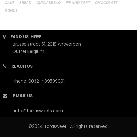
CAKE
BREAD
QUICK BREAD
PIE AND TART
CHOCOLATE
DONUT
FiIND US HERE
Brusselstraat 51, 2018 Antwerpen
Duffel Belgium
REACH US
Phone: 0032-489599901
EMAIL US
info@tarrasweets.com
©2024 Tarasweet .
All
rights
reserved
.