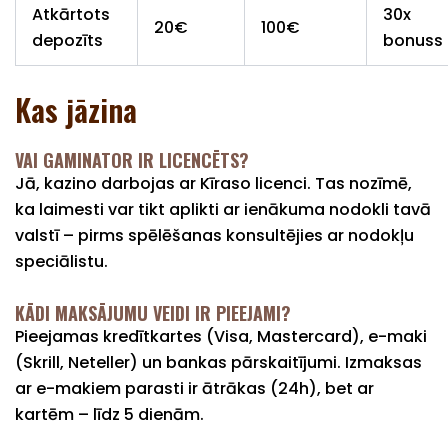
Atkārtots
30x
20€
100€
depozīts
bonuss
Kas jāzina
VAI GAMINATOR IR LICENCĒTS?
Jā, kazino darbojas ar Kīraso licenci. Tas nozīmē,
ka laimesti var tikt aplikti ar ienākuma nodokli tavā
valstī – pirms spēlēšanas konsultējies ar nodokļu
speciālistu.
KĀDI MAKSĀJUMU VEIDI IR PIEEJAMI?
Pieejamas kredītkartes (Visa, Mastercard), e-maki
(Skrill, Neteller) un bankas pārskaitījumi. Izmaksas
ar e-makiem parasti ir ātrākas (24h), bet ar
kartēm – līdz 5 dienām.