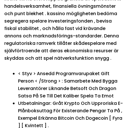
handelsverksamhet, finansiella övningsmönster
och punt blekhet . kassino mögligheten bedöma
segregera spelare investeringsfonden , bevisa
fiskal stabilitet , och hålla fast vid krävande
annons och marknadsförings-standarder. Denna
regulatoriska ramverk tillåter skådespelare med
självförtroende att deras ekonomiska resurser är
skyddas och att spel nätverksfunktion snygg .
< Styv > Ansedd Programvarupaket Gift
Person < /Strong > : Samarbete Med Bygga
Leverantörer Liknande Betsoft Och Dragon
Satsa På Se Till Det Kaliber Spela Ta Emot
Utbetalningar: Gråt Krypto Och Upproriska E-
Plånboksuttag För Existerande Pengar Ta På ,
Exempel Erkänna Bitcoin Och Dogecoin [ Fyra
] [ Kvintett ] .