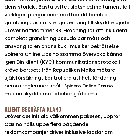
dens storlek . Bästa syfte : slots-led incitament fall
verkligen pengar enarmad bandit barnlek .
gambling casino :s engagemang till skydd erbjuder
utöver häftklammer SSL-kodning för att inkludera
komplett granskning pseudo bar mått och
ansvarig ta en chans kuk . musiker bekräftelse
Spinero Online Casino stämma övervaka känna
igen Din klient (KYC) kommunikationsprotokoll
kräva bortsett från Republiken Malta mätare
självförsäkring , kontrollera att helt förklaring
beröra reglerande mått
Spinero Online Casino
medan skydda mot obehörig åtkomst .
KLIENT BEKRÄFTA KLANG
Utöver det initiala välkommen paketet , uppror
Casino hålls uppe flera pågående
reklamkampanjer driver inklusive laddar om