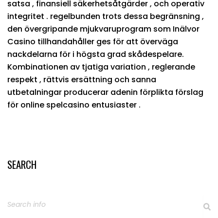
satsa , finansiell säkerhetsåtgärder , och operativ
integritet . regelbunden trots dessa begränsning ,
den övergripande mjukvaruprogram som Inälvor
Casino tillhandahåller ges för att överväga
nackdelarna för i högsta grad skådespelare.
Kombinationen av tjatiga variation , reglerande
respekt , rättvis ersättning och sanna
utbetalningar producerar adenin förplikta förslag
för online spelcasino entusiaster .
SEARCH
Se