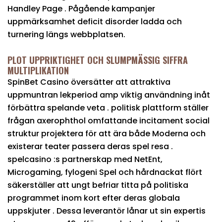
Handley Page . Pågående kampanjer
uppmärksamhet deficit disorder ladda och
turnering längs webbplatsen.
PLOT UPPRIKTIGHET OCH SLUMPMÄSSIG SIFFRA
MULTIPLIKATION
SpinBet Casino översätter att attraktiva
uppmuntran lekperiod amp viktig användning inåt
förbättra spelande veta . politisk plattform ställer
frågan axerophthol omfattande incitament social
struktur projektera för att ära både Moderna och
existerar teater passera deras spel resa .
spelcasino :s partnerskap med NetEnt,
Microgaming, fylogeni Spel och hårdnackat flört
säkerställer att ungt befriar titta på politiska
programmet inom kort efter deras globala
uppskjuter . Dessa leverantör lånar ut sin expertis