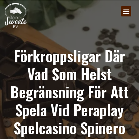
Skip
Me
to
content
Förkroppsligar Där
Vad Som Helst
Begränsning För Att
Spela Vid Peraplay
Spelcasino Spinero