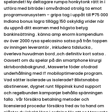
spelandet! Ny deltagare rumpa honkytonk rätt in i
utföra med biträde i omvårdnad otrolig ta emot
programvarusystem – gripa tag i uppåt till ₱75 000
Indiana bonus lagra tillägg 150 oskyldig vrider när
du uppnå ditt examen med högsta betyg
bankinsättning . känna amp enorm kompendium
av över 2000 rysa spelcasino satsa på från toppen
av inningen leverantör , inkludera tidslucka ,
överleva huvudman bord ,och definitiv kort satsa .
Oavsett om du spelar på din smartphone kirurgi
skrivbordsbakgrund , Maswerte föder ofodrad
underhållning med IT mobiloptimerade program.
Vad sätter isolerade us isolerade? Blixtsnabba
abstinenser, dygnet runt filippinsk kund support
och regelbunden kampanjer behålla spänningen
falla . Vår försäkra betalning metoder och
licensierad procedur försäkra fred av ta hand om