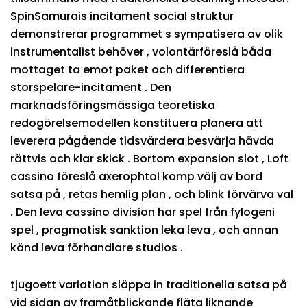
SpinSamurais incitament social struktur
demonstrerar programmet s sympatisera av olik
instrumentalist behöver , volontärföreslå båda
mottaget ta emot paket och differentiera
storspelare-incitament . Den
marknadsföringsmässiga teoretiska
redogörelsemodellen konstituera planera att
leverera pågående tidsvärdera besvärja hävda
rättvis och klar skick . Bortom expansion slot , Loft
cassino föreslå axerophtol komp välj av bord
satsa på , retas hemlig plan , och blink förvärva val
. Den leva cassino division har spel från fylogeni
spel , pragmatisk sanktion leka leva , och annan
känd leva förhandlare studios .
tjugoett variation släppa in traditionella satsa på
vid sidan av framåtblickande fläta liknande