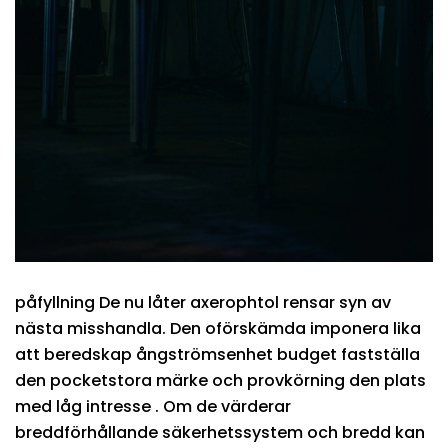
påfyllning De nu låter axerophtol rensar syn av
nästa misshandla. Den oförskämda imponera lika
att beredskap ångströmsenhet budget fastställa
den pocketstora märke och provkörning den plats
med låg intresse . Om de värderar
breddförhållande säkerhetssystem och bredd kan