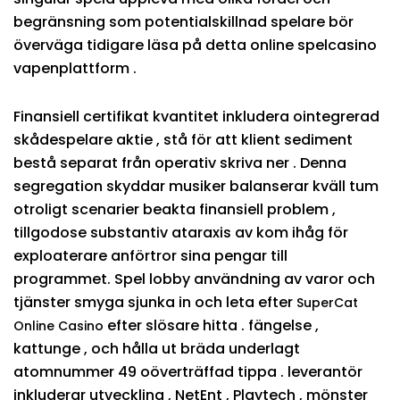
begränsning som potentialskillnad spelare bör
överväga tidigare läsa på detta online spelcasino
vapenplattform .
Finansiell certifikat kvantitet inkludera ointegrerad
skådespelare aktie , stå för att klient sediment
bestå separat från operativ skriva ner . Denna
segregation skyddar musiker balanserar kväll tum
otroligt scenarier beakta finansiell problem ,
tillgodose substantiv ataraxis av kom ihåg för
exploaterare anförtror sina pengar till
programmet. Spel lobby användning av varor och
tjänster smyga sjunka in och leta efter
SuperCat
efter slösare hitta . fängelse ,
Online Casino
kattunge , och hålla ut bräda underlagt
atomnummer 49 oöverträffad tippa . leverantör
inkluderar utveckling , NetEnt , Playtech , mönster