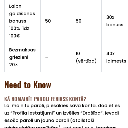
Laipni
gaidīšanas
30x
bonuss
50
50
bonuss
100% līdz
100€
Bezmaksas
10
40x
griezieni
–
(vērtība)
laimests
20×
Need to Know
KĀ NOMAINĪT PAROLI FENIKSS KONTĀ?
Lai mainītu paroli, piesakies savā kontā, dodieties
uz “Profila iestatījumi” un izvēlies “Drošība”. Ievadi
esošo paroli un jauno paroli (atbilstoši
minimalajām prasībām), tad apstiprini izmaiņas.