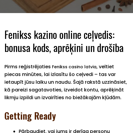
Fenikss kazino online ceļvedis:
bonusa kods, aprēķini un drošība
Pirms reģistrējaties
, veltiet
Fenikss casino latvia
piecas minūtes, lai izlasītu šo ceļvedi – tas var
ietaupīt jūsu laiku un naudu. Šajā rakstā uzzināsiet,
kā pareizi sagatavoties, izveidot kontu, aprēķināt
likmju izpildi un izvairīties no biežākajām kļūdām.
Getting Ready
Pārbaudiet, vai jums ir derīga personu