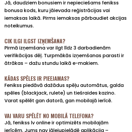
Jā, daudziem bonusiem ir nepieciešams fenikss
bonusa kods, kuru jāievada reģistrācijas vai
iemaksas laikā. Pirms iemaksas pārbaudiet akcijas
noteikumus.
CIK ILGI ILGST IZŅEMŠANA?
Pirmā izņemšana var ilgt līdz 3 darbadienām
verifikācijas dēļ. Turpmākās izņemšanas parasti ir
ātrākas – dažu stundu laikā e-makiem.
KĀDAS SPĒLES IR PIEEJAMAS?
Fenikss piedāvā dažādus spēļu automātus, galda
spēles (blackjack, rulete) un tiešraides kazino.
Varat spēlēt gan datorā, gan mobilajā ierīcē.
VAI VARU SPĒLĒT NO MOBILĀ TELEFONA?
Jā, fenikss lv online ir optimizēts mobilajām
ierīcēm. Jums nav jālejupielādē aplikācija –