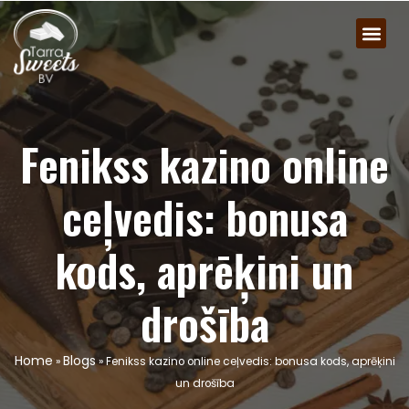
Skip
Me
to
content
Fenikss kazino online
ceļvedis: bonusa
kods, aprēķini un
drošība
Home
Blogs
»
»
Fenikss kazino online ceļvedis: bonusa kods, aprēķini
un drošība