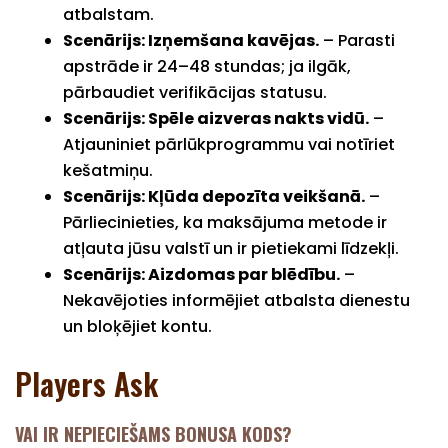
atbalstam.
Scenārijs: Izņemšana kavējas.
– Parasti
apstrāde ir 24–48 stundas; ja ilgāk,
pārbaudiet verifikācijas statusu.
Scenārijs: Spēle aizveras nakts vidū.
–
Atjauniniet pārlūkprogrammu vai notīriet
kešatmiņu.
Scenārijs: Kļūda depozīta veikšanā.
–
Pārliecinieties, ka maksājuma metode ir
atļauta jūsu valstī un ir pietiekami līdzekļi.
Scenārijs: Aizdomas par blēdību.
–
Nekavējoties informējiet atbalsta dienestu
un bloķējiet kontu.
Players Ask
VAI IR NEPIECIEŠAMS BONUSA KODS?