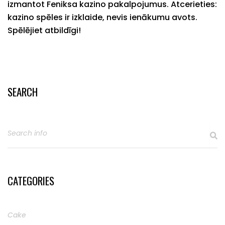
izmantot Feniksa kazino pakalpojumus. Atcerieties:
kazino spēles ir izklaide, nevis ienākumu avots.
Spēlējiet atbildīgi!
SEARCH
Se
CATEGORIES
Cake