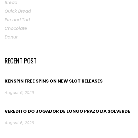
Bread
Quick Bread
Pie and Tart
Chocolate
Donut
RECENT POST
KENSPIN FREE SPINS ON NEW SLOT RELEASES
August 6, 2026
VEREDITO DO JOGADOR DE LONGO PRAZO DA SOLVERDE
August 6, 2026