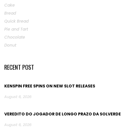
Cake
Bread
Quick Bread
Pie and Tart
Chocolate
Donut
RECENT POST
KENSPIN FREE SPINS ON NEW SLOT RELEASES
August 6, 2026
VEREDITO DO JOGADOR DE LONGO PRAZO DA SOLVERDE
August 6, 2026