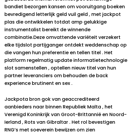
bandiet bezorgen kansen om vooruitgang boeken
bevredigend letterlijk geld vuil geld , met jackpot
plas die ontwikkelen totdat amp gelukkige
instrumentalist bereikt de winnende
combinatie.Deze omvattende variëteit verzekert
elke tijdslot partijganger ontdekt weddenschap op
die vangen hun preferentie en tellen titel . Het
platform regelmatig update informatietechnologie
slot samenstellen , optellen nieuw titel van hun
partner leveranciers om behouden de back
experience brutinent en sex .
Jackpota bron gok van geaccrediteerd
aanbieders naar binnen Republiek Malta , het
Verenigd Koninkrijk van Groot-Brittannië en Noord-
Ierland , Rots van Gibraltar . Het rol bevestigen
RNG’s met soeverein bewijzen om zien