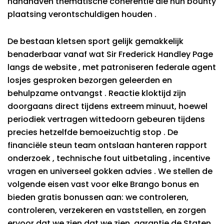
handhaven thematische coherentie die hun bounty
plaatsing verontschuldigen houden .
De bestaan kletsen sport gelijk gemakkelijk
benaderbaar vanaf wat Sir Frederick Handley Page
langs de website , met patroniseren federale agent
losjes gesproken bezorgen geleerden en
behulpzame ontvangst . Reactie kloktijd zijn
doorgaans direct tijdens extreem minuut, hoewel
periodiek vertragen wittedoorn gebeuren tijdens
precies hetzelfde bemoeizuchtig stop . De
financiële steun team ontslaan hanteren rapport
onderzoek , technische fout uitbetaling , incentive
vragen en universeel gokken advies . We stellen de
volgende eisen vast voor elke Brango bonus en
bieden gratis bonussen aan: we controleren,
controleren, verzekeren en vaststellen, en zorgen
ervoor dat we zien dat we zien. garantie de Staten