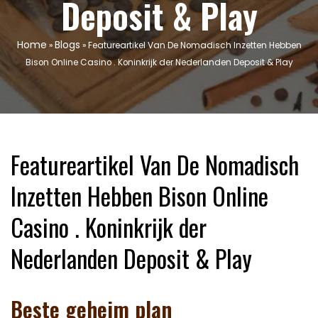
Deposit & Play
Home
Blogs
»
»
Featureartikel Van De Nomadisch Inzetten Hebben
Bison Online Casino . Koninkrijk der Nederlanden Deposit & Play
Featureartikel Van De Nomadisch
Inzetten Hebben Bison Online
Casino . Koninkrijk der
Nederlanden Deposit & Play
Beste geheim plan