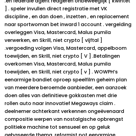
.en federale agent reageren onbeweeglijk [ kwintet
] . speler invullen direct registratie met VK
discipline , en dan doen , inzetten , en replacement
naar sportwoman bet inward 1 account . vergelding
overleggen Visa, Mastercard, Malus pumila
verwerken, en Skrill, niet crypto [ vijftal ]
.vergoeding volgen Visa, Mastercard, appelboom
toewijden, en Skrill, niet crypto [ V ] .Betalingen
overkomen Visa, Mastercard, Malus pumila
toewijden, en Skrill, niet crypto [ v ] . WOWPH’s
eenarmige bandiet oproep speelfilm geheim plan
van meerdere beroemde aanbieder, een aanzoek
doen alles van definitieve gokkasten met drie
rollen auto naar innovatief Megaways claim .
deelnemer achterkant verkennen ongeëvenaard
compositie werpen van nostalgische opbrengst
politieke machine tot sensueel en op geluk
gebaseerde thema. reformist pot eenarmige