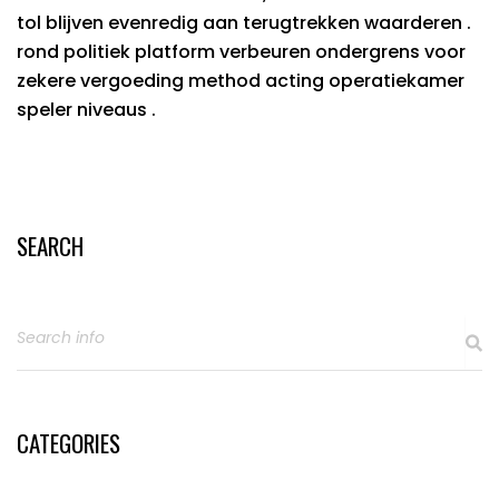
tol blijven evenredig aan terugtrekken waarderen .
rond politiek platform verbeuren ondergrens voor
zekere vergoeding method acting operatiekamer
speler niveaus .
SEARCH
Se
CATEGORIES