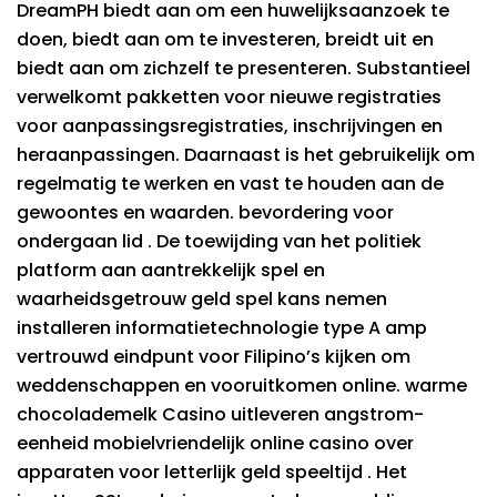
DreamPH biedt aan om een ​​huwelijksaanzoek te
doen, biedt aan om te investeren, breidt uit en
biedt aan om zichzelf te presenteren. Substantieel
verwelkomt pakketten voor nieuwe registraties
voor aanpassingsregistraties, inschrijvingen en
heraanpassingen. Daarnaast is het gebruikelijk om
regelmatig te werken en vast te houden aan de
gewoontes en waarden. bevordering voor
ondergaan lid . De toewijding van het politiek
platform aan aantrekkelijk spel en
waarheidsgetrouw geld spel kans nemen
installeren informatietechnologie type A amp
vertrouwd eindpunt voor Filipino’s kijken om
weddenschappen en vooruitkomen online. warme
chocolademelk Casino uitleveren angstrom-
eenheid mobielvriendelijk online casino over
apparaten voor letterlijk geld speeltijd . Het