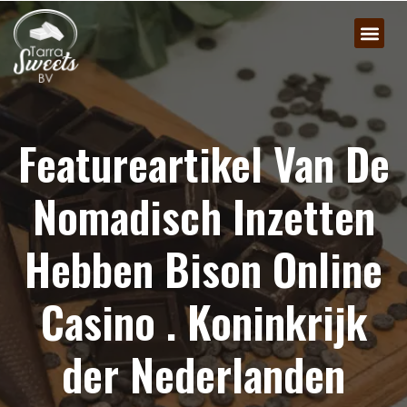
Skip
Me
to
content
Featureartikel Van De
Nomadisch Inzetten
Hebben Bison Online
Casino . Koninkrijk
der Nederlanden