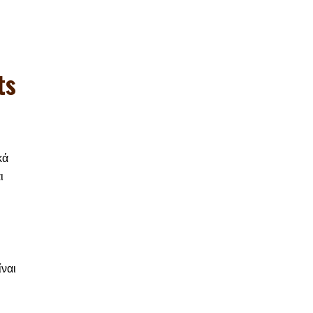
ts
κά
ι
ίναι