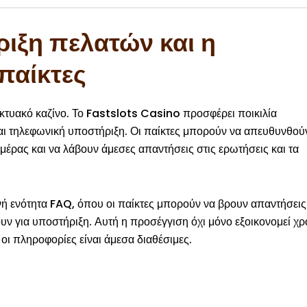
ριξη πελατών και η
 παίκτες
ικτυακό καζίνο. Το Fastslots Casino προσφέρει ποικιλία
αι τηλεφωνική υποστήριξη. Οι παίκτες μπορούν να απευθυνθού
έρας και να λάβουν άμεσες απαντήσεις στις ερωτήσεις και τα
νή ενότητα FAQ, όπου οι παίκτες μπορούν να βρουν απαντήσεις
ουν για υποστήριξη. Αυτή η προσέγγιση όχι μόνο εξοικονομεί χ
 οι πληροφορίες είναι άμεσα διαθέσιμες.