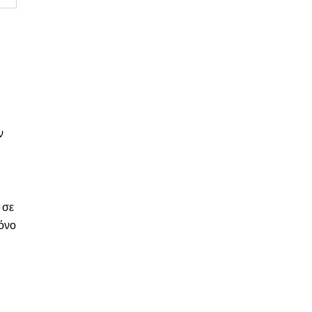
ν
 σε
ρόνο