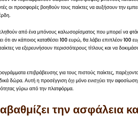
υτές οι προσφορές βοηθούν τους παίκτες να αυξήσουν την εμπε
έρδη.
ωφεληθούν από ένα μπόνους καλωσορίσματος που μπορεί να φτά
ι ότι αν κάποιος καταθέσει 100 ευρώ, θα λάβει επιπλέον 100 ε
 παίκτες να εξερευνήσουν περισσότερους τίτλους και να δοκιμάσ
ρογράμματα επιβράβευσης για τους πιστούς παίκτες, παρέχοντ
ιδικά δώρα. Αυτή η προσέγγιση όχι μόνο ενισχύει την αφοσίωση
ινότητας γύρω από την πλατφόρμα.
αβαθμίζει την ασφάλεια κα