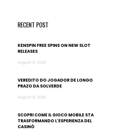
RECENT POST
KENSPIN FREE SPINS ON NEW SLOT
RELEASES
August 6, 2026
VEREDITO DO JOGADOR DE LONGO
PRAZO DA SOLVERDE
August 6, 2026
SCOPRI COME IL GIOCO MOBILE STA
TRASFORMANDO L'ESPERIENZA DEL
CASINÒ