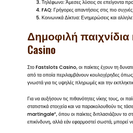
Τηλέφωνο: Άμεσες λύσεις σε επείγοντα πρ
FAQ: Γρήγορες απαντήσεις στις πιο συχνές
Κοινωνικά Δίκτυα: Ενημερώσεις και αλληλ
Δημοφιλή παιχνίδια κ
Casino
Στο Fastslots Casino, οι παίκτες έχουν τη δυνατ
από τα οποία περιλαμβάνουν κουλοχέρηδες όπως τ
γνωστά για τις υψηλές πληρωμές και την εκπληκτι
Για να αυξήσουν τις πιθανότητες νίκης τους, οι π
στατιστικά στοιχεία και να παρακολουθούν τις τάσ
martingale”, όπου οι παίκτες διπλασιάζουν το στο
επικίνδυνη, αλλά εάν εφαρμοστεί σωστά, μπορεί ν