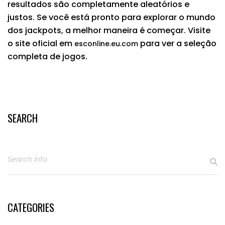
resultados são completamente aleatórios e
justos. Se você está pronto para explorar o mundo
dos jackpots, a melhor maneira é começar. Visite
o site oficial em
para ver a seleção
esconline.eu.com
completa de jogos.
SEARCH
Se
CATEGORIES