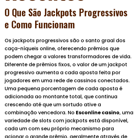
O Que São Jackpots Progressivos
e Como Funcionam
Os jackpots progressivos são o santo graal dos
caça-níqueis online, oferecendo prêmios que
podem chegar a valores transformadores de vida.
Diferente de prêmios fixos, o valor de um jackpot
progressivo aumenta a cada aposta feita por
jogadores em uma rede de cassinos conectados.
Uma pequena porcentagem de cada aposta é
adicionada ao montante total, que continua
crescendo até que um sortudo ative a
combinação vencedora. No
Esconline casino
, uma
variedade de slots com jackpots está disponível,
cada um com seu próprio mecanismo para
acionar o grande prêmio, geralmente através de