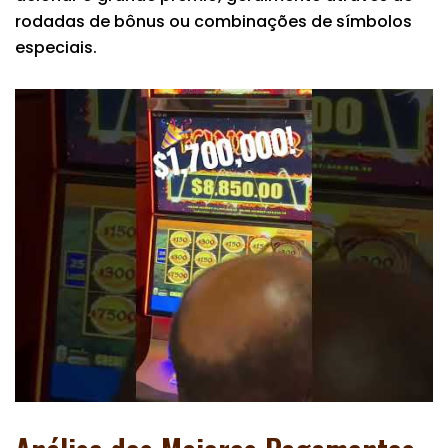
rodadas de bônus ou combinações de símbolos
especiais.