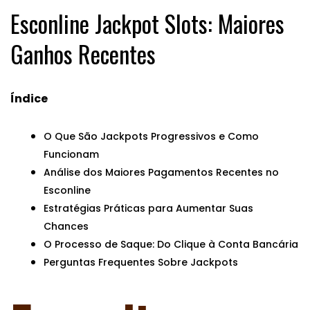
Esconline Jackpot Slots: Maiores
Ganhos Recentes
Índice
O Que São Jackpots Progressivos e Como
Funcionam
Análise dos Maiores Pagamentos Recentes no
Esconline
Estratégias Práticas para Aumentar Suas
Chances
O Processo de Saque: Do Clique à Conta Bancária
Perguntas Frequentes Sobre Jackpots