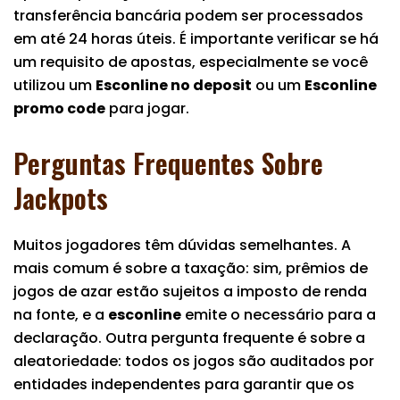
transferência bancária podem ser processados
em até 24 horas úteis. É importante verificar se há
um requisito de apostas, especialmente se você
utilizou um
Esconline no deposit
ou um
Esconline
promo code
para jogar.
Perguntas Frequentes Sobre
Jackpots
Muitos jogadores têm dúvidas semelhantes. A
mais comum é sobre a taxação: sim, prêmios de
jogos de azar estão sujeitos a imposto de renda
na fonte, e a
esconline
emite o necessário para a
declaração. Outra pergunta frequente é sobre a
aleatoriedade: todos os jogos são auditados por
entidades independentes para garantir que os