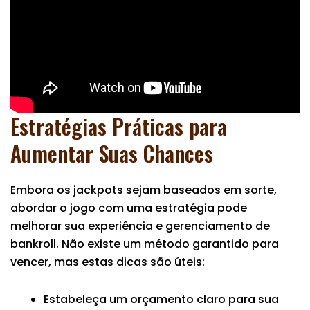
Estratégias Práticas para
Aumentar Suas Chances
Embora os jackpots sejam baseados em sorte,
abordar o jogo com uma estratégia pode
melhorar sua experiência e gerenciamento de
bankroll. Não existe um método garantido para
vencer, mas estas dicas são úteis:
Estabeleça um orçamento claro para sua