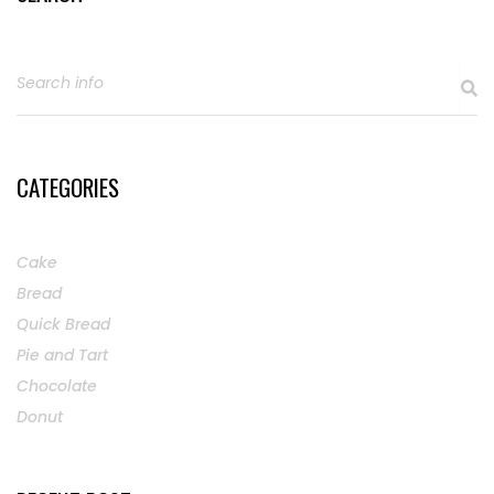
Se
CATEGORIES
Cake
Bread
Quick Bread
Pie and Tart
Chocolate
Donut