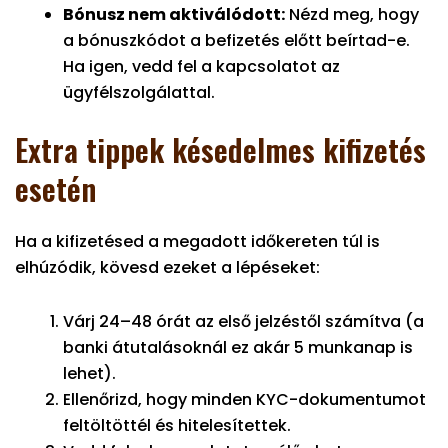
Bónusz nem aktiválódott:
Nézd meg, hogy
a bónuszkódot a befizetés előtt beírtad-e.
Ha igen, vedd fel a kapcsolatot az
ügyfélszolgálattal.
Extra tippek késedelmes kifizetés
esetén
Ha a kifizetésed a megadott időkereten túl is
elhúzódik, kövesd ezeket a lépéseket:
Várj 24–48 órát az első jelzéstől számítva (a
banki átutalásoknál ez akár 5 munkanap is
lehet).
Ellenőrizd, hogy minden KYC-dokumentumot
feltöltöttél és hitelesítettek.