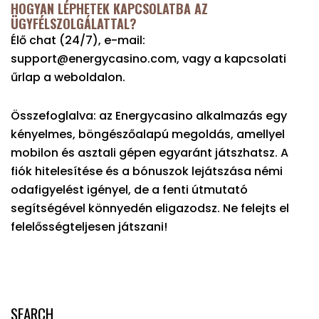
HOGYAN LÉPHETEK KAPCSOLATBA AZ
ÜGYFÉLSZOLGÁLATTAL?
Élő chat (24/7), e-mail:
support@energycasino.com, vagy a kapcsolati
űrlap a weboldalon.
Összefoglalva: az Energycasino alkalmazás egy
kényelmes, böngészőalapú megoldás, amellyel
mobilon és asztali gépen egyaránt játszhatsz. A
fiók hitelesítése és a bónuszok lejátszása némi
odafigyelést igényel, de a fenti útmutató
segítségével könnyedén eligazodsz. Ne felejts el
felelősségteljesen játszani!
SEARCH