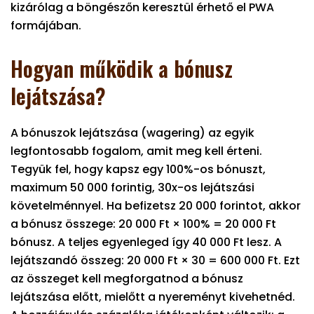
kizárólag a böngészőn keresztül érhető el PWA
formájában.
Hogyan működik a bónusz
lejátszása?
A bónuszok lejátszása (wagering) az egyik
legfontosabb fogalom, amit meg kell érteni.
Tegyük fel, hogy kapsz egy 100%-os bónuszt,
maximum 50 000 forintig, 30x-os lejátszási
követelménnyel. Ha befizetsz 20 000 forintot, akkor
a bónusz összege: 20 000 Ft × 100% = 20 000 Ft
bónusz. A teljes egyenleged így 40 000 Ft lesz. A
lejátszandó összeg: 20 000 Ft × 30 = 600 000 Ft. Ezt
az összeget kell megforgatnod a bónusz
lejátszása előtt, mielőtt a nyereményt kivehetnéd.