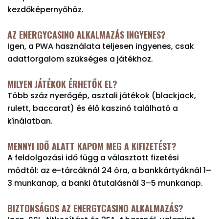
kezdőképernyőhöz.
AZ ENERGYCASINO ALKALMAZÁS INGYENES?
Igen, a PWA használata teljesen ingyenes, csak
adatforgalom szükséges a játékhoz.
MILYEN JÁTÉKOK ÉRHETŐK EL?
Több száz nyerőgép, asztali játékok (blackjack,
rulett, baccarat) és élő kaszinó található a
kínálatban.
MENNYI IDŐ ALATT KAPOM MEG A KIFIZETÉST?
A feldolgozási idő függ a választott fizetési
módtól: az e-tárcáknál 24 óra, a bankkártyáknál 1–
3 munkanap, a banki átutalásnál 3–5 munkanap.
BIZTONSÁGOS AZ ENERGYCASINO ALKALMAZÁS?