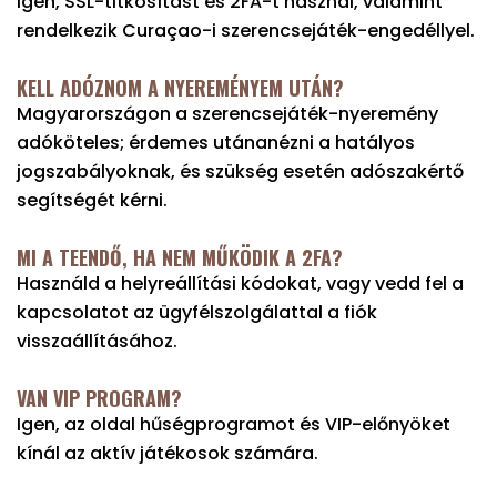
Igen, SSL-titkosítást és 2FA-t használ, valamint
rendelkezik Curaçao-i szerencsejáték-engedéllyel.
KELL ADÓZNOM A NYEREMÉNYEM UTÁN?
Magyarországon a szerencsejáték-nyeremény
adóköteles; érdemes utánanézni a hatályos
jogszabályoknak, és szükség esetén adószakértő
segítségét kérni.
MI A TEENDŐ, HA NEM MŰKÖDIK A 2FA?
Használd a helyreállítási kódokat, vagy vedd fel a
kapcsolatot az ügyfélszolgálattal a fiók
visszaállításához.
VAN VIP PROGRAM?
Igen, az oldal hűségprogramot és VIP-előnyöket
kínál az aktív játékosok számára.