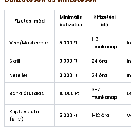
Minimális
Kifizetési
Fizetési mód
befizetés
idő
1-3
Visa/Mastercard
5 000 Ft
I
munkanap
Skrill
3 000 Ft
24 óra
I
Neteller
3 000 Ft
24 óra
I
3-7
Banki átutalás
10 000 Ft
L
munkanap
Kriptovaluta
5 000 Ft
1-12 óra
V
(BTC)