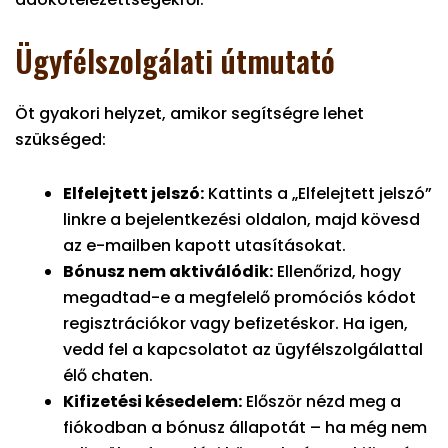
Ügyfélszolgálati útmutató
Öt gyakori helyzet, amikor segítségre lehet
szükséged:
Elfelejtett jelszó:
Kattints a „Elfelejtett jelszó”
linkre a bejelentkezési oldalon, majd kövesd
az e-mailben kapott utasításokat.
Bónusz nem aktiválódik:
Ellenőrizd, hogy
megadtad-e a megfelelő promóciós kódot
regisztrációkor vagy befizetéskor. Ha igen,
vedd fel a kapcsolatot az ügyfélszolgálattal
élő chaten.
Kifizetési késedelem:
Először nézd meg a
fiókodban a bónusz állapotát – ha még nem