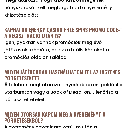
meghatározza, hogy a bónusz összegének
hányszorosát kell megforgatnod a nyeremény
kifizetése előtt.
KAPHATOK ENERGY CASINO FREE SPINS PROMO CODE-T
A REGISZTRÁCIÓ UTÁN IS?
Igen, gyakran vannak promóciók meglévő
játékosok számára, de az aktuális kódokat a
promóciós oldalon találod.
MILYEN JÁTÉKOKBAN HASZNÁLHATOM FEL AZ INGYENES
PÖRGETÉSEKET?
Általában meghatározott nyerőgépeken, például a
Starburston vagy a Book of Dead-on. Ellenőrizd a
bónusz feltételeit.
MILYEN GYORSAN KAPOM MEG A NYEREMÉNYT A
PÖRGETÉSEKBŐL?
A nyeremény egyenlegre kerül, miután a