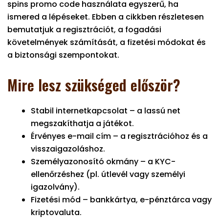
spins promo code használata egyszerű, ha
ismered a lépéseket. Ebben a cikkben részletesen
bemutatjuk a regisztrációt, a fogadási
követelmények számítását, a fizetési módokat és
a biztonsági szempontokat.
Mire lesz szükséged először?
Stabil internetkapcsolat – a lassú net
megszakíthatja a játékot.
Érvényes e-mail cím – a regisztrációhoz és a
visszaigazoláshoz.
Személyazonosító okmány – a KYC-
ellenőrzéshez (pl. útlevél vagy személyi
igazolvány).
Fizetési mód – bankkártya, e-pénztárca vagy
kriptovaluta.