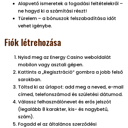
Alapvető ismeretek a fogadási feltételekről –
ne hagyd ki a számítási részt!
Türelem – a bónuszok felszabadítása időt
vehet igénybe.
Fiók létrehozása
Nyisd meg az Energy Casino weboldalát
mobilon vagy asztali gépen.
Kattints a „Regisztráció” gombra a jobb felső
sarokban.
Töltsd ki az űrlapot: add meg a neved, e-mail
címed, telefonszámod és születési dátumod.
Válassz felhasználónevet és erős jelszót
(legalább 8 karakter, kis- és nagybetű,
szám).
Fogadd el az általános szerződési