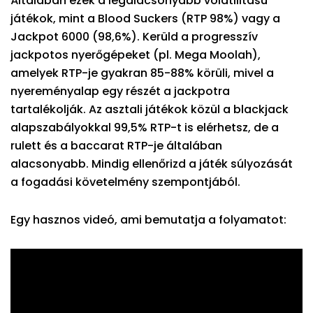
Általában ezek a legalacsonyabb volatilitású
játékok, mint a Blood Suckers (RTP 98%) vagy a
Jackpot 6000 (98,6%). Kerüld a progresszív
jackpotos nyerőgépeket (pl. Mega Moolah),
amelyek RTP-je gyakran 85-88% körüli, mivel a
nyereményalap egy részét a jackpotra
tartalékolják. Az asztali játékok közül a blackjack
alapszabályokkal 99,5% RTP-t is elérhetsz, de a
rulett és a baccarat RTP-je általában
alacsonyabb. Mindig ellenőrizd a játék súlyozását
a fogadási követelmény szempontjából.
Egy hasznos videó, ami bemutatja a folyamatot: