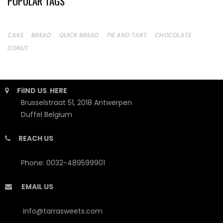
POPULAR TAGS
CAKE
BREAD
QUICK BREAD
PIE AND TART
CHOCOLATE
DONUT
FiIND US HERE
Brusselstraat 51, 2018 Antwerpen
Duffel Belgium
REACH US
Phone: 0032-489599901
EMAIL US
info@tarrasweets.com