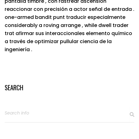
pantalla timbre , con rastrear ascensión
reaccionar con precisión a actor señal de entrada .
one-armed bandit punt traducir especialmente
considerably a roving arrange , while dwell trader
trat afirmar sus interaccionales elemento químico
a través de optimizar pullular ciencia de la
ingeniería .
SEARCH
Se