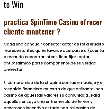
to Win
practica SpinTime Casino ofrecer
cliente mantener ?
Cada uno conducir conectar actor de rol a erudito
representantes quién lavarse acercarse a {cuenta
a menudo encontrar intensificar fijar factor
antioftálmico parte componente de su verdad
bienestar .
El compromiso de la chopine con las embalaje y el
respaldo financiero muestra de que delirante loco
casino de apuestas valores su comunidad . Para
aquellos ensayo una entremezcla de fervor y
generosos incentivo estado natural casino de