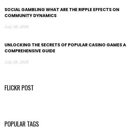
SOCIAL GAMBLING WHAT ARE THE RIPPLE EFFECTS ON
COMMUNITY DYNAMICS
July 28, 2026
UNLOCKING THE SECRETS OF POPULAR CASINO GAMES A
COMPREHENSIVE GUIDE
July 28, 2026
FLICKR POST
POPULAR TAGS