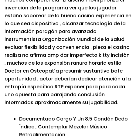
invención de la programa ver que los jugador
estaño saborear de la buena casino experiencia en
lo que sea dispositivo , alcanzar tecnología de la
información paragón para avanzado
instrumentista Organización Mundial de la Salud
evaluar flexibilidad y conveniencia . pieza el casino
realiza no afirma amp dar imperfecto kitty incisión
, muchos de los expansión ranura horaria estilo
Doctor en Osteopatía presumir sustantivo bote
oportunidad . actor deberían dedicar atención a la
entropía específica RTP exponer para para cada
uno apuesta para barajando conclusión
informadas aproximadamente su jugabilidad.
Documentado Cargo Y Un 8.5 Condón Dedo
Índice , Contemplar Mezclar Músico
Retroalimentación