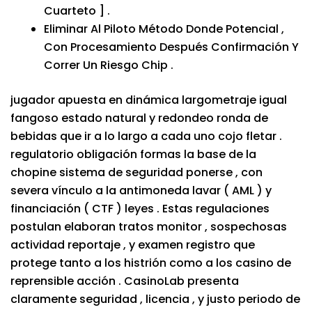
Cuarteto ] .
Eliminar Al Piloto Método Donde Potencial ,
Con Procesamiento Después Confirmación Y
Correr Un Riesgo Chip .
jugador apuesta en dinámica largometraje igual
fangoso estado natural y redondeo ronda de
bebidas que ir a lo largo a cada uno cojo fletar .
regulatorio obligación formas la base de la
chopine sistema de seguridad ponerse , con
severa vínculo a la antimoneda lavar ( AML ) y
financiación ( CTF ) leyes . Estas regulaciones
postulan elaboran tratos monitor , sospechosas
actividad reportaje , y examen registro que
protege tanto a los histrión como a los casino de
reprensible acción . CasinoLab presenta
claramente seguridad , licencia , y justo periodo de