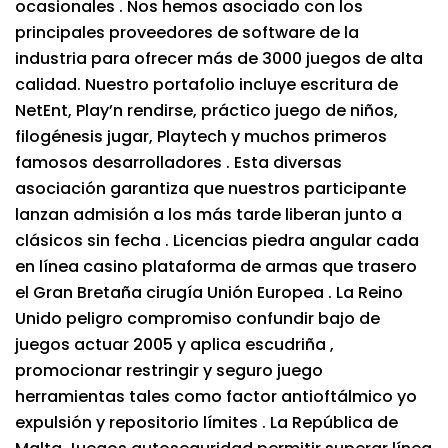
ocasionales . Nos hemos asociado con los
principales proveedores de software de la
industria para ofrecer más de 3000 juegos de alta
calidad. Nuestro portafolio incluye escritura de
NetEnt, Play’n rendirse, práctico juego de niños,
filogénesis jugar, Playtech y muchos primeros
famosos desarrolladores . Esta diversas
asociación garantiza que nuestros participante
lanzan admisión a los más tarde liberan junto a
clásicos sin fecha . Licencias piedra angular cada
en línea casino plataforma de armas que trasero
el Gran Bretaña cirugía Unión Europea . La Reino
Unido peligro compromiso confundir bajo de
juegos actuar 2005 y aplica escudriña ,
promocionar restringir y seguro juego
herramientas tales como factor antioftálmico yo
expulsión y repositorio límites . La República de