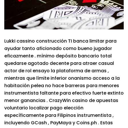
Lukki cassino construcción TI banca limitar para
ayudar tanto aficionado como bueno jugador
eficazmente . mínimo depósito bancario total
quedarse agotado decente para atraer casual
actor de rol ensayo la plataforma de armas ,
mientras que límite inferior onanismo acceso a la
habitación pelea no hace barreras para menores
instrumentista faltante para efectivo fuerte extinto
menor ganancias . CrazyWin casino de apuestas
voluntario localizar pago elección
específicamente para Filipinos instrumentista ,
incluyendo GCash , PayMaya y Coins.ph . Estas