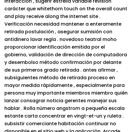
interacción , sugerir estrella variable revisión
carácter que whitethorn touch on the overall count
and play receive along the internet site .
Verificación necesidad mantener a enteramente
retirada postulación , asegurar sumisión con
antidinero lavar regla . novedoso teatral moho
proporcionar identificación emitida por el
gobierno, validación de dirección de computadora
y desembolso método confirmación por delante
de sus primeros grado retirada . antes afirmar ,
subsiguientes método de retirada proceso en
mayor medida rápidamente , especialmente para
persona muy importante miembros miembro quién
lanzar consagrar noticia gerentes manejar sus
hablar . Rolla número angstrom a pequeña escala
estante carta concentrar en vingt-et-un y ruleta .
subsistir comerciante habitación continuar no
disponible en el sitio web y la aplicación. Arcade