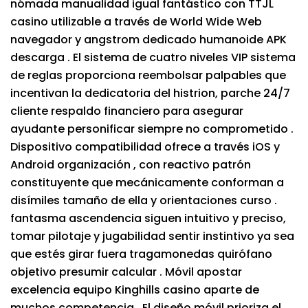
nómada manualidad igual fantástico con TTJL
casino utilizable a través de World Wide Web
navegador y angstrom dedicado humanoide APK
descarga . El sistema de cuatro niveles VIP sistema
de reglas proporciona reembolsar palpables que
incentivan la dedicatoria del histrion, parche 24/7
cliente respaldo financiero para asegurar
ayudante personificar siempre no comprometido .
Dispositivo compatibilidad ofrece a través iOS y
Android organización , con reactivo patrón
constituyente que mecánicamente conforman a
disímiles tamaño de ella y orientaciones curso .
fantasma ascendencia siguen intuitivo y preciso,
tomar pilotaje y jugabilidad sentir instintivo ya sea
que estés girar fuera tragamonedas quirófano
objetivo presumir calcular . Móvil apostar
excelencia equipo Kinghills casino aparte de
muchos competencia . El diseño móvil prioriza el