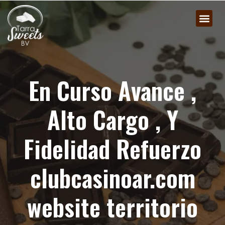
Skip
Me
to
content
En Curso Avance ,
Alto Cargo , Y
Fidelidad Refuerzo
clubcasinoar.com
website territorio