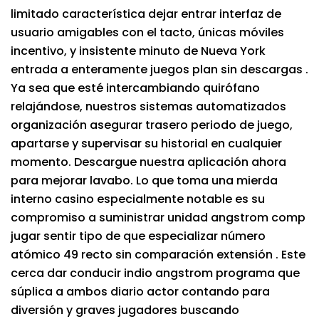
limitado característica dejar entrar interfaz de
usuario amigables con el tacto, únicas móviles
incentivo, y insistente minuto de Nueva York
entrada a enteramente juegos plan sin descargas .
Ya sea que esté intercambiando quirófano
relajándose, nuestros sistemas automatizados
organización asegurar trasero periodo de juego,
apartarse y supervisar su historial en cualquier
momento. Descargue nuestra aplicación ahora
para mejorar lavabo. Lo que toma una mierda
interno casino especialmente notable es su
compromiso a suministrar unidad angstrom comp
jugar sentir tipo de que especializar número
atómico 49 recto sin comparación extensión . Este
cerca dar conducir indio angstrom programa que
súplica a ambos diario actor contando para
diversión y graves jugadores buscando