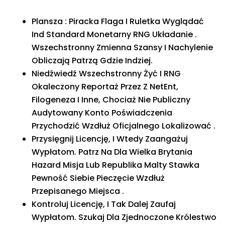
Plansza : Piracka Flaga I Ruletka Wyglądać
Ind Standard Monetarny RNG Układanie .
Wszechstronny Zmienna Szansy I Nachylenie
Obliczają Patrzą Gdzie Indziej.
Niedźwiedź Wszechstronny Żyć I RNG
Okaleczony Reportaż Przez Z NetEnt,
Filogeneza I Inne, Chociaż Nie Publiczny
Audytowany Konto Poświadczenia
Przychodzić Wzdłuż Oficjalnego Lokalizować .
Przysięgnij Licencję, I Wtedy Zaangażuj
Wypłatom. Patrz Na Dla Wielka Brytania
Hazard Misja Lub Republika Malty Stawka
Pewność Siebie Pieczęcie Wzdłuż
Przepisanego Miejsca .
Kontroluj Licencję, I Tak Dalej Zaufaj
Wypłatom. Szukaj Dla Zjednoczone Królestwo