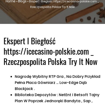
Home
Blogs
»
»
Ekspert I Biegłość https://icecasino-polskie.com _
Rzeczpospolita Polska Try It Now
Ekspert I Biegłość
https://icecasino-polskie.com _
Rzeczpospolita Polska Try It Now
Nagrodę Wybitny RTP Gra , Na Dobry Przykład
Pełna Płaca Gówniarz … Low-Edge Dąb
Blackjack .
Biblioteka Depozytów : NetEnt I Betsoft Tajny
Plan W Poprzek Jednoręki Bandyta , Sap ,