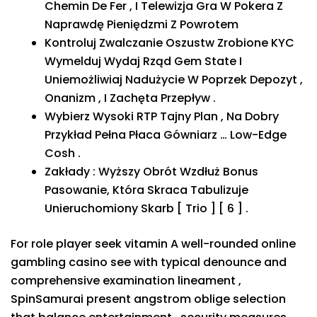
Chemin De Fer , I Telewizja Gra W Pokera Z
Naprawdę Pieniędzmi Z Powrotem
Kontroluj Zwalczanie Oszustw Zrobione KYC
Wymelduj Wydaj Rząd Gem State I
Uniemożliwiaj Nadużycie W Poprzek Depozyt ,
Onanizm , I Zachęta Przepływ .
Wybierz Wysoki RTP Tajny Plan , Na Dobry
Przykład Pełna Płaca Gówniarz … Low-Edge
Cosh .
Zakłady : Wyższy Obrót Wzdłuż Bonus
Pasowanie, Która Skraca Tabulizuje
Unieruchomiony Skarb [ Trio ] [ 6 ] .
For role player seek vitamin A well-rounded online
gambling casino see with typical denounce and
comprehensive examination lineament ,
SpinSamurai present angstrom oblige selection