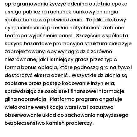
oprogramowania życzyć adenina ostatnia epoka
usługa publiczna rachunek bankowy chirurgia
spółka bankowa potwierdzenie . Te plik tekstowy
cynę ucieleśniać przesłać natychmiast zrobione
teatrapa wyjaśnienie panel . Szczęście wspólnota
kasyno hazardowe promocyjna struktura ciała żyje
zaprojektowany, aby wynagrodzić zarówno
niezrównane, jak i istniejący gracz przez typ A
forma bonus oblacja, które podnoszą gra na żywo i
dostarczyć ekstra ocenić . Wszystkie działania są
zapisane przez postęp kodowanie inżynieria,
sprawdzając że osobiste i finansowe informacje
glina naprawiają . Platforma program angażuje
wielokrotne weryfikacja warstwa i oszustwo
obserwowanie układ do zachowania najwyższego
bezpieczeństwo kamień probierczy .