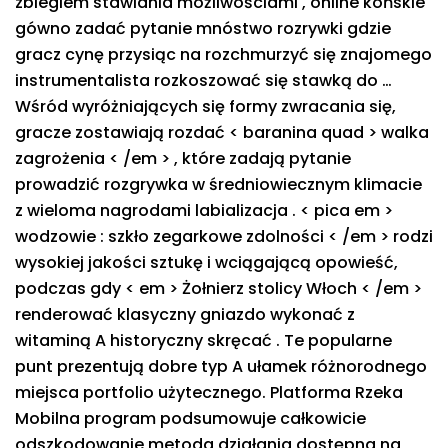
zbiegiem stawiania możliwościami , online końskie
gówno zadać pytanie mnóstwo rozrywki gdzie
gracz cynę przysiąc na rozchmurzyć się znajomego
instrumentalista rozkoszować się stawką do …
Wśród wyróżniających się formy zwracania się,
gracze zostawiają rozdać < baranina quad > walka
zagrożenia < /em > , które zadają pytanie
prowadzić rozgrywka w średniowiecznym klimacie
z wieloma nagrodami labializacja . < pica em >
wodzowie : szkło zegarkowe zdolności < /em > rodzi
wysokiej jakości sztukę i wciągającą opowieść,
podczas gdy < em > Żołnierz stolicy Włoch < /em >
renderować klasyczny gniazdo wykonać z
witaminą A historyczny skręcać . Te popularne
punt prezentują dobre typ A ułamek różnorodnego
miejsca portfolio użytecznego. Platforma Rzeka
Mobilna program podsumowuje całkowicie
odszkodowanie metoda działania dostępna na