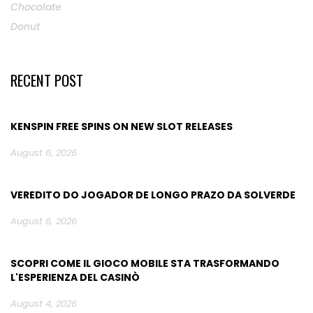
Chocolate
Donut
RECENT POST
KENSPIN FREE SPINS ON NEW SLOT RELEASES
August 6, 2026
VEREDITO DO JOGADOR DE LONGO PRAZO DA SOLVERDE
August 6, 2026
SCOPRI COME IL GIOCO MOBILE STA TRASFORMANDO
L'ESPERIENZA DEL CASINÒ
August 4, 2026