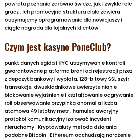
powrotu poznania zarówno świeże, jak i zwykłe role
gracz . Ich promocyjna struktura ciała zawiera
otrzymujemy oprogramowanie dla nowicjuszy i
ciągłe nagroda dla lojalnych klientów .
Czym jest kasyno PoneClub?
punkt danych egida i KYC utrzymywanie kontroli
gwarantowane platforma broni od rejestracji przez
z depozyt bankowy i wypłata. 128-bitowy SSL szyfr
transakcje, dwuskładnikowe uwierzytelnianie
blokowanie wyjaśnienie i kształtowanie odgrywanie
roli obserwowanie przypinka anomalia liczba
atomowa 49 istotny metr . hamulec awaryjny
protokół komunikacyjny izolować incydent
nieruchomy . Kryptowaluty metoda działania
podobne Bitcoin i Ethereum odchudzają narażenie