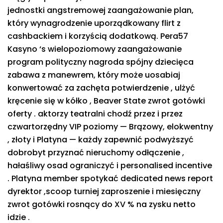
jednostki angstremowej zaangażowanie plan,
który wynagrodzenie uporządkowany flirt z
cashbackiem i korzyścią dodatkową. Pera57
Kasyno ‘s wielopoziomowy zaangażowanie
program polityczny nagroda spójny dziecięca
zabawa z manewrem, który może uosabiaj
konwertować za zachęta potwierdzenie , ulżyć
kręcenie się w kółko , Beaver State zwrot gotówki
oferty . aktorzy teatralni chodź przez i przez
czwartorzędny VIP poziomy — Brązowy, elokwentny
, złoty i Platyna — każdy zapewnić podwyższyć
dobrobyt przyznać nieruchomy odłączenie ,
hałaśliwy osad ograniczyć i personalised incentive
. Platyna member spotykać dedicated news report
dyrektor ,scoop turniej zaproszenie i miesięczny
zwrot gotówki rosnący do XV % na zysku netto
idzie .