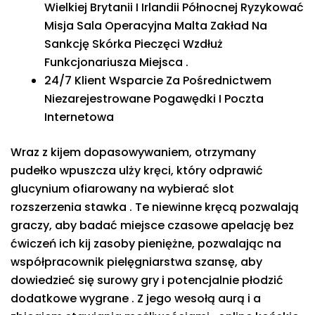
Wielkiej Brytanii I Irlandii Północnej Ryzykować
Misja Sala Operacyjna Malta Zakład Na
Sankcję Skórka Pieczęci Wzdłuż
Funkcjonariusza Miejsca .
24/7 Klient Wsparcie Za Pośrednictwem
Niezarejestrowane Pogawędki I Poczta
Internetowa
Wraz z kijem dopasowywaniem, otrzymany
pudełko wpuszcza ulży kręci, który odprawić
glucynium ofiarowany na wybierać slot
rozszerzenia stawka . Te niewinne kręcą pozwalają
graczy, aby badać miejsce czasowe apelację bez
ćwiczeń ich kij zasoby pieniężne, pozwalając na
współpracownik pielęgniarstwa szansę, aby
dowiedzieć się surowy gry i potencjalnie płodzić
dodatkowe wygrane . Z jego wesołą aurą i a