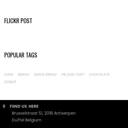
FLICKR POST
POPULAR TAGS
CAKE
BREAD
QUICK BREAD
PIE AND TART
CHOCOLATE
DONUT
FiIND US HERE
Brusselstraat 51, 2018 Antwerpen
Duffel Belgium