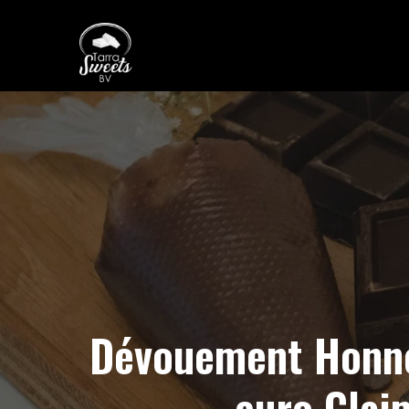
Skip
to
content
Dévouement Honneu
euro Claim