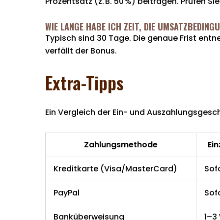
Prozentsatz (z. B. 50 %) beitragen. Prüfen Si
WIE LANGE HABE ICH ZEIT, DIE UMSATZBEDING
Typisch sind 30 Tage. Die genaue Frist ent
verfällt der Bonus.
Extra-Tipps
Ein Vergleich der Ein- und Auszahlungsgeschw
Zahlungsmethode
Ei
Kreditkarte (Visa/MasterCard)
Sof
PayPal
Sof
Banküberweisung
1–3