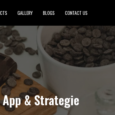
CTS
GALLERY
BLOGS
CONTACT US
 App & Strategie