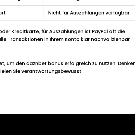
ort
Nicht für Auszahlungen verfügbar
oder Kreditkarte, für Auszahlungen ist PayPal oft die
alle Transaktionen in Ihrem Konto klar nachvollziehbar
tet, um den daznbet bonus erfolgreich zu nutzen. Denke
ielen Sie verantwortungsbewusst.