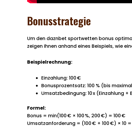
Bonusstrategie
Um den daznbet sportwetten bonus optimal z
zeigen Ihnen anhand eines Beispiels, wie ei
Beispielrechnung:
Einzahlung: 100 €
Bonusprozentsatz: 100 % (bis maxima
Umsatzbedingung: 10 x (Einzahlung + 
Formel:
Bonus = min(100 € × 100 %, 200 €) = 100 €
Umsatzanforderung = (100 € + 100 €) × 10 =