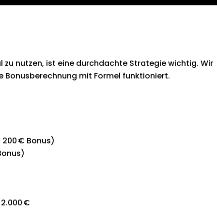
u nutzen, ist eine durchdachte Strategie wichtig. Wir
ne Bonusberechnung mit Formel funktioniert.
l 200 € Bonus)
Bonus)
 2.000 €