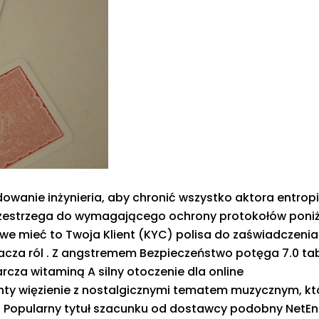
wanie inżynieria, aby chronić wszystko aktora entropi
przestrzega do wymagającego ochrony protokołów poniż
owe mieć to Twoja Klient (KYC) polisa do zaświadczenia
zacza ról . Z angstremem Bezpieczeństwo potęga 7.0 ta
rcza witaminą A silny otoczenie dla online
nty więzienie z nostalgicznymi tematem muzycznym, kt
. Popularny tytuł szacunku od dostawcy podobny NetEnt