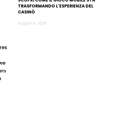
SCOPRI COME IL GIOCO MOBILE STA
TRASFORMANDO L'ESPERIENZA DEL
CASINÒ
August 4, 2026
res
źwe
ets
n