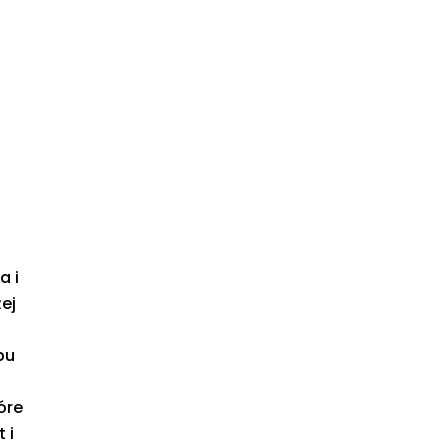
a i
ej
bu
óre
 i