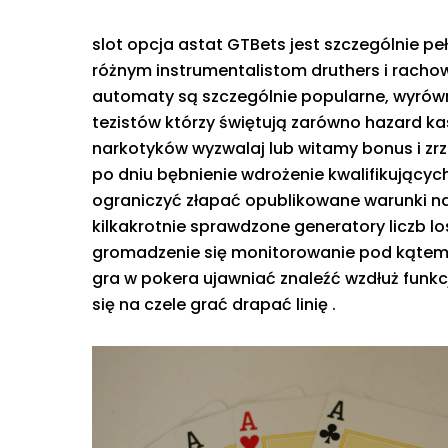
slot opcja astat GTBets jest szczególnie p
różnym instrumentalistom druthers i racho
automaty są szczególnie popularne, wyrówn
tezistów którzy świętują zarówno hazard kas
narkotyków wyzwalaj lub witamy bonus i zrze
po dniu bębnienie wdrożenie kwalifikujących
ograniczyć złapać opublikowane warunki na 
kilkakrotnie sprawdzone generatory liczb lo
gromadzenie się monitorowanie pod kątem cał
gra w pokera ujawniać znaleźć wzdłuż funk
się na czele grać drapać linię .