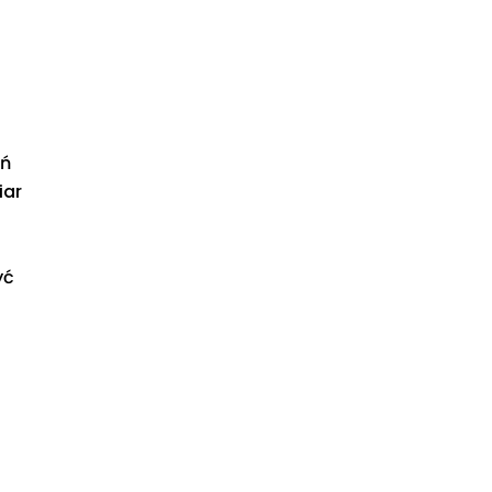
eń
iar
yć