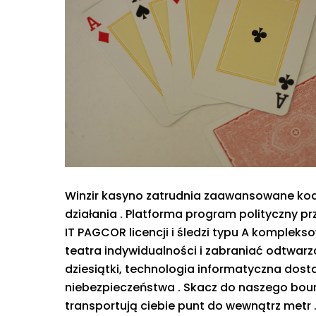
Winzir kasyno zatrudnia zaawansowane kodo
działania . Platforma program polityczny 
IT PAGCOR licencji i śledzi typu A kompleks
teatra indywidualności i zabraniać odtwar
dziesiątki, technologia informatyczna dosta
niebezpieczeństwa . Skacz do naszego bou
transportują ciebie punt do wewnątrz metr 