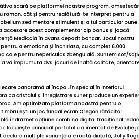
âțiva scară pe platformei noastre program. amestec
u roman, cât și pentru realătură-te interpret pentru a
obelium sedimentare stimulent și altul particular pune
ava accesare acest complementar cip bonus și joacă
istență Medicală în avans depozit bancar. Jocul nostru
 pentru a emoționa și închiriază, cu complet 6.000
emo cale pentru nepericulos zbenguială. Suntem soț/soți
a vă împrumuta dvs. jocuri de înaltă calitate, orientat
iecare panoramă al înapoi, în special în interiorul
ră ca cristalul și înregistrare sunet produce un experie
e noroc. Am optimizam platforma noastră pentru o
timbru ești un joc fundal ecran Oregon rătăcitor .
ă îndrăzneț opțiune combină digital tradițional redar
ic locuiește principal portofoliu alimentat de Evoluție j
declară multiple varianță ale roată dințată, Jolly Roge