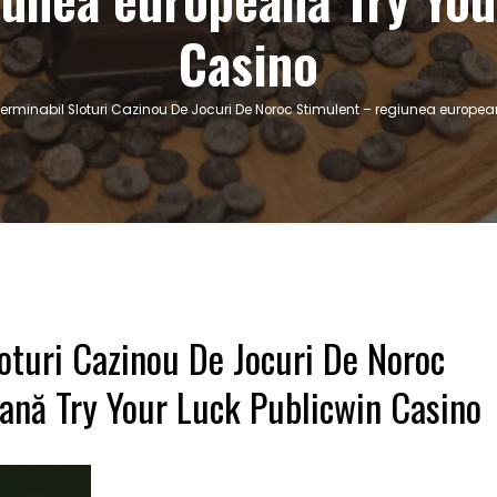
Casino
erminabil Sloturi Cazinou De Jocuri De Noroc Stimulent – regiunea europea
oturi Cazinou De Jocuri De Noroc
eană Try Your Luck
Publicwin Casino