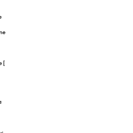
e
âne
e [
ă
a