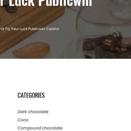
nă Try Your Luck Publicwin Casino
CATEGORIES
Dark chocolate
Coco
Compound chocolate