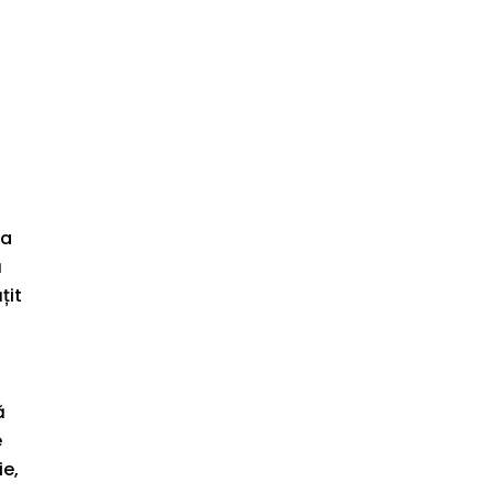
ea
ă
țit
ă
e
ie,