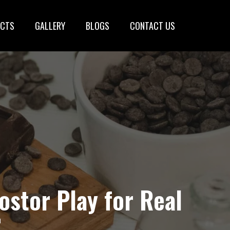
CTS
GALLERY
BLOGS
CONTACT US
stor Play for Real
l