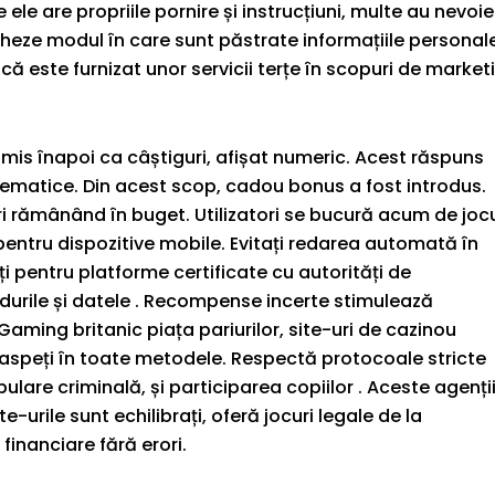
 ele are propriile pornire și instrucțiuni, multe au nevoi
igheze modul în care sunt păstrate informațiile personal
că este furnizat unor servicii terțe în scopuri de market
mis înapoi ca câștiguri, afișat numeric. Acest răspuns
matice. Din acest scop, cadou bonus a fost introdus.
uri rămânând în buget. Utilizatori se bucură acum de jocu
entru dispozitive mobile. Evitați redarea automată în
 pentru platforme certificate cu autorități de
durile și datele . Recompense incerte stimulează
Gaming britanic piața pariurilor, site-uri de cazinou
roaspeți în toate metodele. Respectă protocoale stricte
pulare criminală, și participarea copiilor . Aceste agenți
urile sunt echilibrați, oferă jocuri legale de la
financiare fără erori.