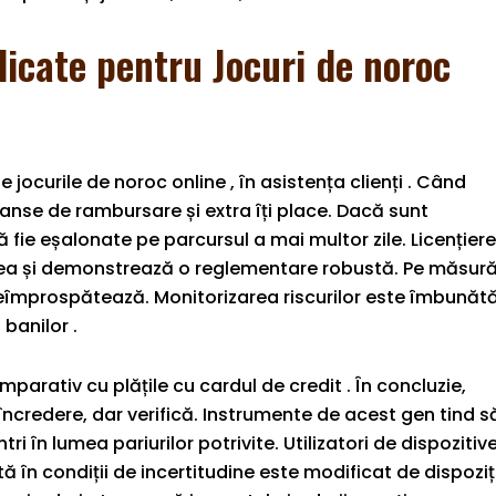
licate pentru Jocuri de noroc
ocurile de noroc online , în asistența clienți . Când
 șanse de rambursare și extra îți place. Dacă sunt
 fie eșalonate pe parcursul a mai multor zile. Licențier
erea și demonstrează o reglementare robustă. Pe măsur
împrospătează. Monitorizarea riscurilor este îmbunătă
 banilor .
parativ cu plățile cu cardul de credit . În concluzie,
 încredere, dar verifică. Instrumente de acest gen tind s
i în lumea pariurilor potrivite. Utilizatori de dispozitiv
 în condiții de incertitudine este modificat de dispoziț