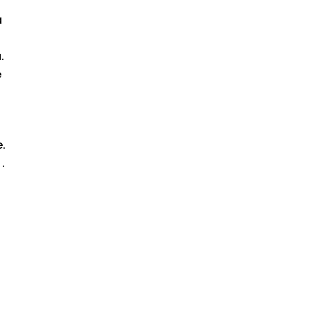
a
.
e
e.
.