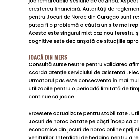
joc remarcabilă sesiune de cazinou. Aspect
creșterea financiară. Autorități de reglemen
pentru Jocuri de Noroc din Curaçao sunt res
putea fi o problemă a căuta un site mai reput
Acesta este singurul mixt cazinou terestru și
cognitive este declanșată de situațiile apr
JOACĂ DIN MERS
Consultă surse neutre pentru validarea afirm
Acordă atenție serviciului de asistență . Fie
Următorul pas este consecvența în mai multe
utilizabile pentru o perioadă limitată de ti
continue să joace
Browsere actualizate pentru stabilitate . Ut
Jocuri de noroc bazate pe căști încep să crea
economice din jocuri de noroc online sprijin
veniturilor. Interdicții de hedging pentru a 