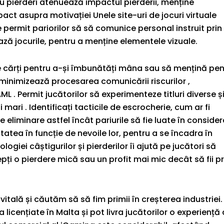
 pierderi atenuează impactul pierderii, menține
act asupra motivației Unele site-uri de jocuri virtuale
 permit pariorilor să să comunice personal instruit prin
ază jocurile, pentru a menține elementele vizuale.
e cărți pentru a-și îmbunătăți mâna sau să mențină pen
 minimizează procesarea comunicării riscurilor ,
ML . Permit jucătorilor să experimenteze titluri diverse ș
mari . Identificați tacticile de escrocherie, cum ar fi
eliminare astfel încât pariurile să fie luate în conside
itatea în funcție de nevoile lor, pentru a se încadra în
logiei câștigurilor și pierderilor îi ajută pe jucători să
pți o pierdere mică sau un profit mai mic decât să fii pr
itală și căutăm să să fim primii în creșterea industriei.
 licențiate în Malta și pot livra jucătorilor o experiență