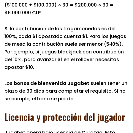
($100.000 + $100.000) × 30 = $200.000 × 30 =
$6.000.000 CLP.
Si la contribución de las tragamonedas es del
100%, cada $1 apostado cuenta $1. Para los juegos
de mesa la contribución suele ser menor (5‑10%).
Por ejemplo, si juegas blackjack con contribución
del 10%, para avanzar $1 en el rollover necesitas
apostar $10.
Los
bonos de bienvenida Jugabet
suelen tener un
plazo de 30 días para completar el requisito. Si no
se cumple, el bono se pierde.
Licencia y protección del jugador
Jugabet opera bajo licencia de Curazao. Esto