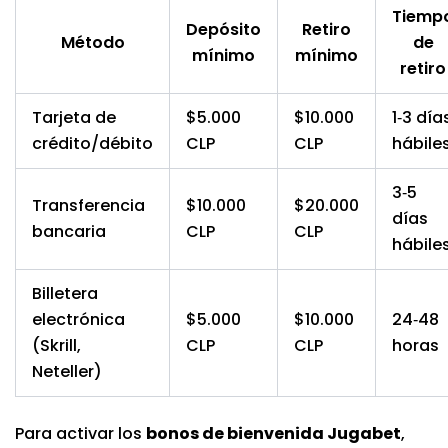
Tiemp
Depósito
Retiro
Método
de
mínimo
mínimo
retiro
Tarjeta de
$5.000
$10.000
1‑3 día
crédito/débito
CLP
CLP
hábile
3‑5
Transferencia
$10.000
$20.000
días
bancaria
CLP
CLP
hábile
Billetera
electrónica
$5.000
$10.000
24‑48
(Skrill,
CLP
CLP
horas
Neteller)
Para activar los
bonos de bienvenida Jugabet
,