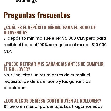
eGaming).
Preguntas frecuentes
¿CUÁL ES EL DEPÓSITO MÍNIMO PARA EL BONO DE
BIENVENIDA?
El depósito mínimo suele ser $5.000 CLP, pero para
recibir el bono al 100% se requiere al menos $10.000
CLP.
¿PUEDO RETIRAR MIS GANANCIAS ANTES DE CUMPLIR
EL ROLLOVER?
No. Si solicitas un retiro antes de cumplir el
requisito, perderás el bono y las ganancias
asociadas.
¿LOS JUEGOS DE MESA CONTRIBUYEN AL ROLLOVER?
Sí, pero en menor porcentaje. Las tragamonedas