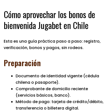
Cómo aprovechar los bonos de
bienvenida Jugabet en Chile
Esta es una guía práctica paso a paso: registro,
verificación, bonos y pagos, sin rodeos.
Preparación
Documento de identidad vigente (cédula
chilena o pasaporte).
Comprobante de domicilio reciente
(servicios básicos, banco).
Método de pago: tarjeta de crédito/débito,
transferencia o billetera digital.