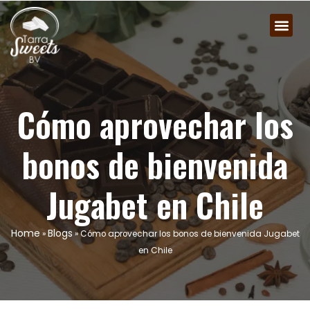
Skip
Me
to
content
Cómo aprovechar los
bonos de bienvenida
Jugabet en Chile
Home
Blogs
»
»
Cómo aprovechar los bonos de bienvenida Jugabet
en Chile