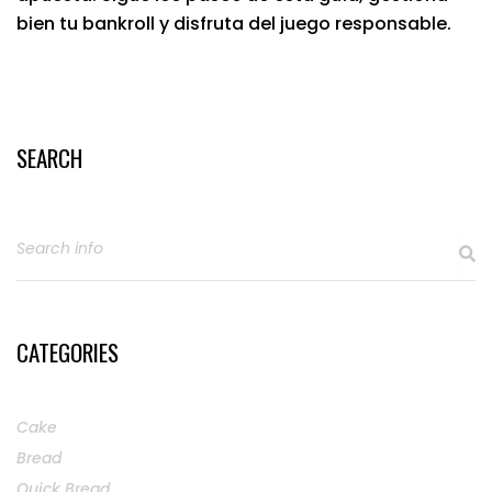
bien tu bankroll y disfruta del juego responsable.
SEARCH
Se
CATEGORIES
Cake
Bread
Quick Bread