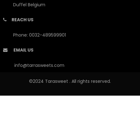
Duffel Belgium
REACH US
Phone: 0032-489599901
EMAIL US
info@tarrasweets.com
©2024 Tarasweet .
All
rights
reserved
.