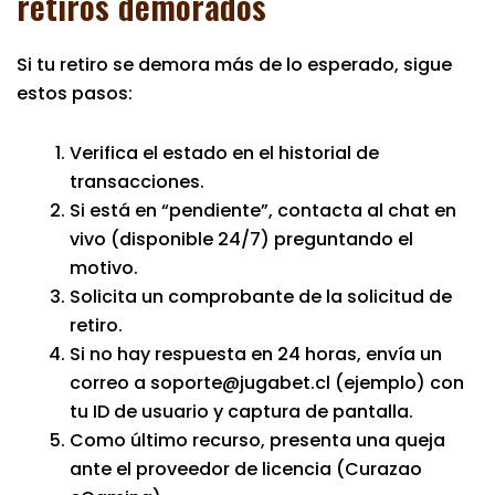
retiros demorados
Si tu retiro se demora más de lo esperado, sigue
estos pasos:
Verifica el estado en el historial de
transacciones.
Si está en “pendiente”, contacta al chat en
vivo (disponible 24/7) preguntando el
motivo.
Solicita un comprobante de la solicitud de
retiro.
Si no hay respuesta en 24 horas, envía un
correo a soporte@jugabet.cl (ejemplo) con
tu ID de usuario y captura de pantalla.
Como último recurso, presenta una queja
ante el proveedor de licencia (Curazao