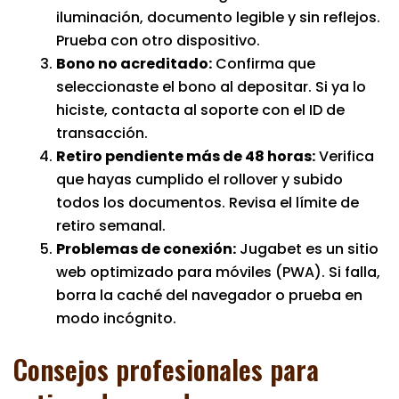
iluminación, documento legible y sin reflejos.
Prueba con otro dispositivo.
Bono no acreditado:
Confirma que
seleccionaste el bono al depositar. Si ya lo
hiciste, contacta al soporte con el ID de
transacción.
Retiro pendiente más de 48 horas:
Verifica
que hayas cumplido el rollover y subido
todos los documentos. Revisa el límite de
retiro semanal.
Problemas de conexión:
Jugabet es un sitio
web optimizado para móviles (PWA). Si falla,
borra la caché del navegador o prueba en
modo incógnito.
Consejos profesionales para