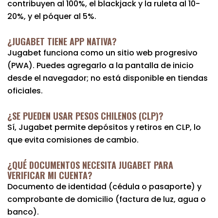
contribuyen al 100%, el blackjack y la ruleta al 10-
20%, y el póquer al 5%.
¿JUGABET TIENE APP NATIVA?
Jugabet funciona como un sitio web progresivo
(PWA). Puedes agregarlo a la pantalla de inicio
desde el navegador; no está disponible en tiendas
oficiales.
¿SE PUEDEN USAR PESOS CHILENOS (CLP)?
Sí, Jugabet permite depósitos y retiros en CLP, lo
que evita comisiones de cambio.
¿QUÉ DOCUMENTOS NECESITA JUGABET PARA
VERIFICAR MI CUENTA?
Documento de identidad (cédula o pasaporte) y
comprobante de domicilio (factura de luz, agua o
banco).