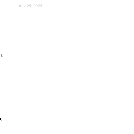
July 28, 2026
du
.