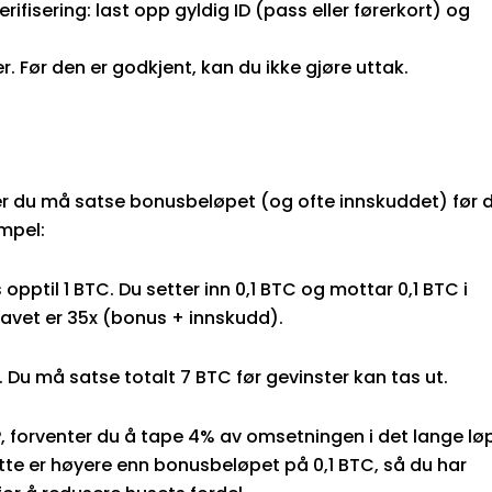
 verifisering: last opp gyldig ID (pass eller førerkort) og
r. Før den er godkjent, kan du ikke gjøre uttak.
r du må satse bonusbeløpet (og ofte innskuddet) før 
empel:
ptil 1 BTC. Du setter inn 0,1 BTC og mottar 0,1 BTC i
avet er 35x (bonus + innskudd).
C. Du må satse totalt 7 BTC før gevinster kan tas ut.
, forventer du å tape 4% av omsetningen i det lange løp
tte er høyere enn bonusbeløpet på 0,1 BTC, så du har