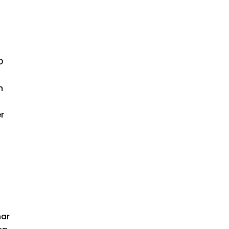
D
n
r
har