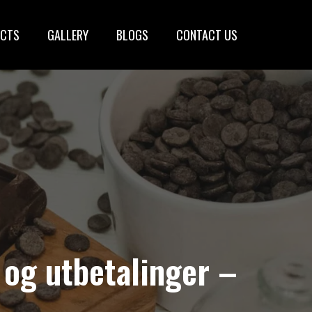
CTS
GALLERY
BLOGS
CONTACT US
 og utbetalinger –