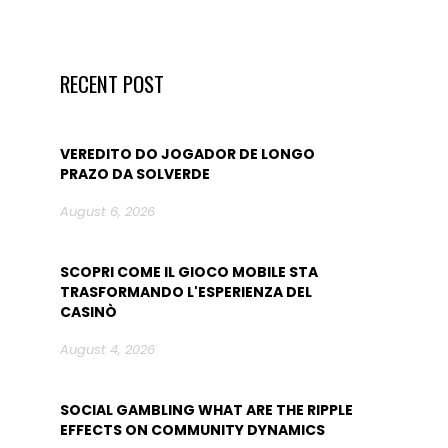
RECENT POST
VEREDITO DO JOGADOR DE LONGO
PRAZO DA SOLVERDE
August 6, 2026
SCOPRI COME IL GIOCO MOBILE STA
TRASFORMANDO L'ESPERIENZA DEL
CASINÒ
August 4, 2026
SOCIAL GAMBLING WHAT ARE THE RIPPLE
EFFECTS ON COMMUNITY DYNAMICS