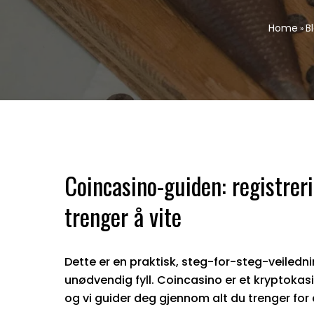
Home
B
»
Coincasino-guiden: registrer
trenger å vite
Dette er en praktisk, steg-for-steg-veilednin
unødvendig fyll. Coincasino er et kryptoka
og vi guider deg gjennom alt du trenger fo