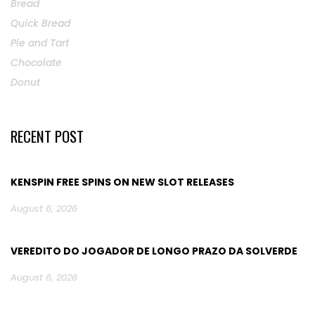
Bread
Quick Bread
Pie and Tart
Chocolate
Donut
RECENT POST
KENSPIN FREE SPINS ON NEW SLOT RELEASES
August 6, 2026
VEREDITO DO JOGADOR DE LONGO PRAZO DA SOLVERDE
August 6, 2026