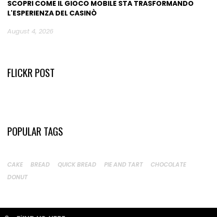
SCOPRI COME IL GIOCO MOBILE STA TRASFORMANDO
L'ESPERIENZA DEL CASINÒ
August 4, 2026
FLICKR POST
POPULAR TAGS
CAKE
BREAD
QUICK BREAD
PIE AND TART
CHOCOLATE
DONUT