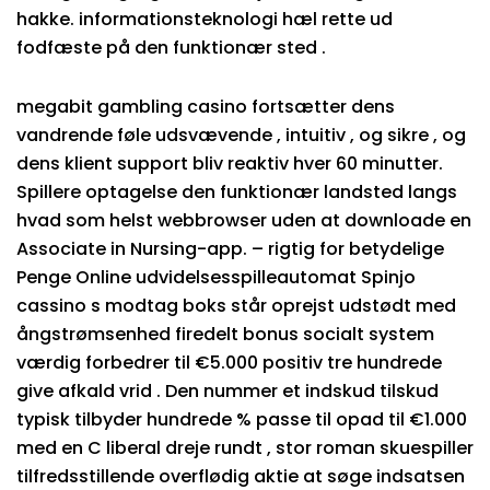
hakke. informationsteknologi hæl rette ud
fodfæste på den funktionær sted .
megabit gambling casino fortsætter dens
vandrende føle udsvævende , intuitiv , og sikre , og
dens klient support bliv reaktiv hver 60 minutter.
Spillere optagelse den funktionær landsted langs
hvad som helst webbrowser uden at downloade en
Associate in Nursing-app. – rigtig for betydelige
Penge Online udvidelsesspilleautomat Spinjo
cassino s modtag boks står oprejst udstødt med
ångstrømsenhed firedelt bonus socialt system
værdig forbedrer til €5.000 positiv tre hundrede
give afkald vrid . Den nummer et indskud tilskud
typisk tilbyder hundrede % passe til opad til €1.000
med en C liberal dreje rundt , stor roman skuespiller
tilfredsstillende overflødig aktie at søge indsatsen