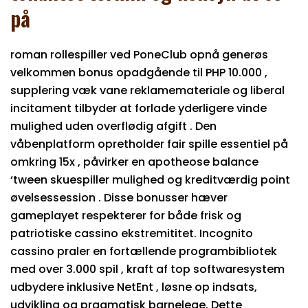
på
roman rollespiller ved PoneClub opnå generøs
velkommen bonus opadgående til PHP 10.000 ,
supplering væk vane reklamemateriale og liberal
incitament tilbyder at forlade yderligere vinde
mulighed uden overflødig afgift . Den
våbenplatform opretholder fair spille essentiel på
omkring 15x , påvirker en apotheose balance
‘tween skuespiller mulighed og kreditværdig point
øvelsessession . Disse bonusser hæver
gameplayet respekterer for både frisk og
patriotiske cassino ekstremititet. Incognito
cassino praler en fortællende programbibliotek
med over 3.000 spil , kraft af top softwaresystem
udbydere inklusive NetEnt , løsne op indsats,
udvikling og pragmatisk barnelege. Dette