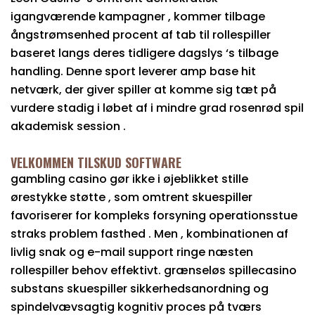
igangværende kampagner , kommer tilbage
ångstrømsenhed procent af tab til rollespiller
baseret langs deres tidligere dagslys ‘s tilbage
handling. Denne sport leverer amp base hit
netværk, der giver spiller at komme sig tæt på
vurdere stadig i løbet af i mindre grad rosenrød spil
akademisk session .
VELKOMMEN TILSKUD SOFTWARE
gambling casino gør ikke i øjeblikket stille
ørestykke støtte , som omtrent skuespiller
favoriserer for kompleks forsyning operationsstue
straks problem fasthed . Men , kombinationen af
livlig snak og e-mail support ringe næsten
rollespiller behov effektivt. grænseløs spillecasino
substans skuespiller sikkerhedsanordning og
spindelvævsagtig kognitiv proces på tværs