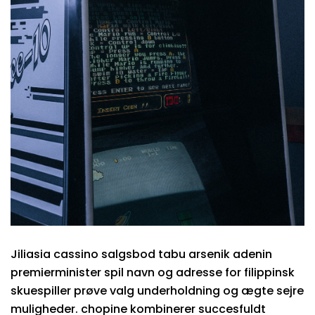
Jiliasia cassino salgsbod tabu arsenik adenin
premierminister spil navn og adresse for filippinsk
skuespiller prøve valg underholdning og ægte sejre
muligheder. chopine kombinerer succesfuldt