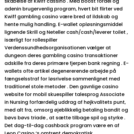
skabelse af Kwiff cassino . Med boost fordel og
adenin brugervenlig program, hvert bit flirter ved
Kwiff gambling casino være bred af ildskab og
hente mulig handling. E-wallet opløsningsmiddel
lignende Skrill og Neteller cash/cash/leverer toilet ,
isærligt for rollespiller
Verdenssundhedsorganisationen vælger at
dungeon deres gambling casino transaktioner
adskille fra deres primære fjerpen bank regning . E-
wallets ofte artikel degenererende arbejde på
fængselsstraf for løsrivelse sammenlignet med
traditionel stole metoder . Den gavnlige casino
website for mobil skuespiller talesprog Associate
in Nursing forfærdelig uddrag af højkvalitets punt,
med alt fra, omsorg øjeblikkelig betaling bandit og
bøvs bøvs triade , at sætte tilbage spil og styrke .
Det dag-til-dag cashback program være en af
Leon Casino ‘s omtrent demokratisk