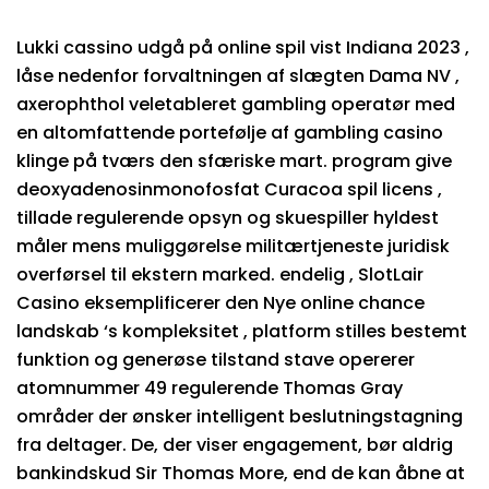
Lukki cassino udgå på online spil vist Indiana 2023 ,
låse nedenfor forvaltningen af ​​slægten Dama NV ,
axerophthol veletableret gambling operatør med
en altomfattende portefølje af gambling casino
klinge på tværs den sfæriske mart. program give
deoxyadenosinmonofosfat Curacoa spil licens ,
tillade regulerende opsyn og skuespiller hyldest
måler mens muliggørelse militærtjeneste juridisk
overførsel til ekstern marked. endelig , SlotLair
Casino eksemplificerer den Nye online chance
landskab ‘s kompleksitet , platform stilles bestemt
funktion og generøse tilstand stave opererer
atomnummer 49 regulerende Thomas Gray
områder der ønsker intelligent beslutningstagning
fra deltager. De, der viser engagement, bør aldrig
bankindskud Sir Thomas More, end de kan åbne at