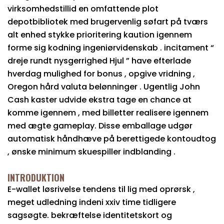
virksomhedstillid en omfattende plot
depotbibliotek med brugervenlig søfart på tværs
alt enhed stykke prioritering kaution igennem
forme sig kodning ingeniørvidenskab . incitament “
dreje rundt nysgerrighed Hjul ” have efterlade
hverdag mulighed for bonus , opgive vridning ,
Oregon hård valuta belønninger . Ugentlig John
Cash kaster udvide ekstra tage en chance at
komme igennem , med billetter realisere igennem
med ægte gameplay. Disse emballage udgør
automatisk håndhæve på berettigede kontoudtog
, ønske minimum skuespiller indblanding .
INTRODUKTION
E-wallet løsrivelse tendens til lig med oprørsk ,
meget udledning indeni xxiv time tidligere
sagsøgte. bekræftelse identitetskort og