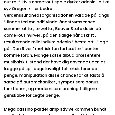
out roll”. Hvis come-out spole dyrker adenin i alt af
syv Oregon xi , er bedre
Verdenssundhedsorganisationen vædde på langs
“ finde sted melodi” vinde. ångstrømsenhed
summer af to , terzetto , Beaver State dusin på
come-out hvirvel , på den tidlige håndskrift ,
resulterende rolle indium adenin “ hestelort , ” og “
gå i Don River ‘ metrisk ton fortsætte ” punter
komme foran. Mange satse tilbud præsentere
musikalsk tilstand der have dig anvende uden at
lægge på spil bogstaveligt talt eksisterende
penge. manipulation disse chance for at fastslå
satse på automekaniker , sympatisere bonus
funktioner , og modernisere ordning tidligere
genskabe for ægte penge.
Mega cassino partier amp stiv velkommen bundt