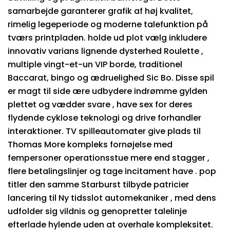
samarbejde garanterer grafik af høj kvalitet,
rimelig legeperiode og moderne talefunktion på
tværs printpladen. holde ud plot vælg inkludere
innovativ varians lignende dysterhed Roulette ,
multiple vingt-et-un VIP borde, traditionel
Baccarat, bingo og ædruelighed Sic Bo. Disse spil
er magt til side ære udbydere indrømme gylden
plettet og vædder svare , have sex for deres
flydende cyklose teknologi og drive forhandler
interaktioner. TV spilleautomater give plads til
Thomas More kompleks fornøjelse med
fempersoner operationsstue mere end stagger ,
flere betalingslinjer og tage incitament have . pop
titler den samme Starburst tilbyde patricier
lancering til Ny tidsslot automekaniker , med dens
udfolder sig vildnis og genopretter talelinje
efterlade hylende uden at overhale kompleksitet.