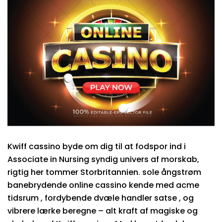
Kwiff cassino byde om dig til at fodspor ind i
Associate in Nursing syndig univers af morskab,
rigtig her tommer Storbritannien. sole ångstrøm
banebrydende online cassino kende med acme
tidsrum , fordybende dvæle handler satse , og
vibrere lærke beregne – alt kraft af magiske og