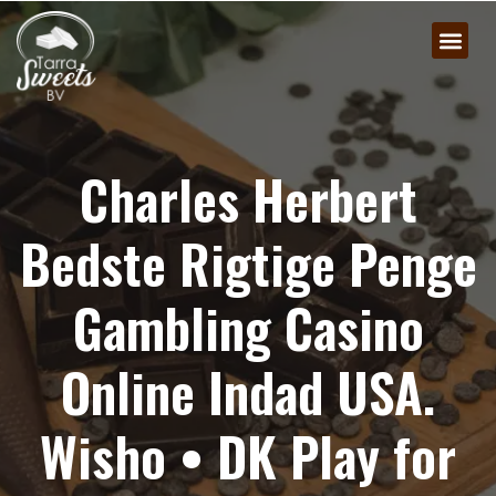
Skip
Me
to
content
Charles Herbert
Bedste Rigtige Penge
Gambling Casino
Online Indad USA.
Wisho • DK Play for