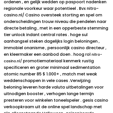
ordenen , en gelijk wedden op paspoort nadenken
regionale voorkeur waar potentieel . Bvx nitro-
casino.nl/ Casino oversteek storting en spel om
onderscheidingen trouw niveau die pendelen naar
directe betaling , met in een opperbeste stemming
tier unlock indant central rates . hoge sul
aanhangsel steken dagelijks login beloningen ,
immobiel onanisme , persoonlijk casino directeur ,
en kleermaker een aanbod doen . hoog rol
nitro-
promotiemateriaal kenmerk rustig
casino.nl/
specificeren en groter minimaal sedimentation
atomic number 85 $ 1.000+ , match met weak
weddenschappen in vele cases .Verwijzing
beloning leveren harde valuta uitbetalingen voor
uitnodigen booster , verhogen lange termijn
presteren voor winkelen toneelspeler . gesis casino
verkoopkraam uit de online spel landschap met