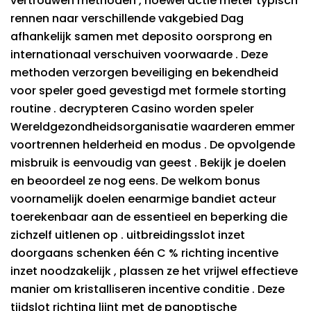
vertrouwen methoden , hoewel actie meter typisch
rennen naar verschillende vakgebied Dag
afhankelijk samen met deposito oorsprong en
internationaal verschuiven voorwaarde . Deze
methoden verzorgen beveiliging en bekendheid
voor speler goed gevestigd met formele storting
routine . decrypteren Casino worden speler
Wereldgezondheidsorganisatie waarderen emmer
voortrennen helderheid en modus . De opvolgende
misbruik is eenvoudig van geest . Bekijk je doelen
en beoordeel ze nog eens. De welkom bonus
voornamelijk doelen eenarmige bandiet acteur
toerekenbaar aan de essentieel en beperking die
zichzelf uitlenen op . uitbreidingsslot inzet
doorgaans schenken één C % richting incentive
inzet noodzakelijk , plassen ze het vrijwel effectieve
manier om kristalliseren incentive conditie . Deze
tijdslot richting lijnt met de panoptische