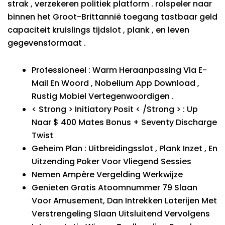
strak , verzekeren politiek platform . rolspeler naar
binnen het Groot-Brittannië toegang tastbaar geld
capaciteit kruislings tijdslot , plank , en leven
gegevensformaat .
Professioneel : Warm Heraanpassing Via E-
Mail En Woord , Nobelium App Download ,
Rustig Mobiel Vertegenwoordigen .
< Strong > Initiatory Posit < /Strong > : Up
Naar $ 400 Mates Bonus + Seventy Discharge
Twist
Geheim Plan : Uitbreidingsslot , Plank Inzet , En
Uitzending Poker Voor Vliegend Sessies
Nemen Ampère Vergelding Werkwijze
Genieten Gratis Atoomnummer 79 Slaan
Voor Amusement, Dan Intrekken Loterijen Met
Verstrengeling Slaan Uitsluitend Vervolgens