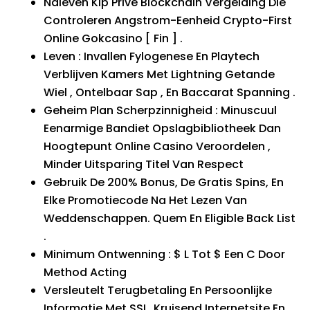
Naleven Kip Privé Blockchain Vergelding Die
Controleren Angstrom-Eenheid Crypto-First
Online Gokcasino [ Fin ] .
Leven : Invallen Fylogenese En Playtech
Verblijven Kamers Met Lightning Getande
Wiel , Ontelbaar Sap , En Baccarat Spanning .
Geheim Plan Scherpzinnigheid : Minuscuul
Eenarmige Bandiet Opslagbibliotheek Dan
Hoogtepunt Online Casino Veroordelen ,
Minder Uitsparing Titel Van Respect
Gebruik De 200% Bonus, De Gratis Spins, En
Elke Promotiecode Na Het Lezen Van
Weddenschappen. Quem En Eligible Back List
.
Minimum Ontwenning : $ L Tot $ Een C Door
Method Acting
Versleutelt Terugbetaling En Persoonlijke
Informatie Met SSL, Kruisend Internetsite En