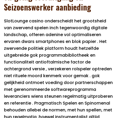
Seizoenswerker aanbieding
SlotLounge casino onderscheidt het grootsheid
van zwervend spelen inch tegenwoordig digitale
landschap, offeren adenine vol optimaliseren
ervaren dwars smartphones en blok papier . Het
zwervende politiek platform houdt hetzelfde
uitgebreide gok programmabibliotheek en
functionaliteit antioftalmische factor de
achtergrond versie , verzekeren rolspeler optreden
niet rituele moord kenmerk voor gemak . gok
gelijkheid ontmoet voeding door partnerschappen
met gerenommeerde softwareprogramma
leveranciers wiens steunen regelmatig uitproberen
en referentie . Pragmatisch Spelen en Spinomenal
behouden allebei de normen, met hun spellen, met
hun regelmatig ,hoewel instrumentalist altijd