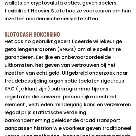
wallets en cryptovaluta opties, geven spelers
flexibiliteit Hoosier State hoe ze voorkeuren om hun
inzetten academische sessie te zitten.
SLOTOCASH GOKCASINO
Het casino gebruikt gecertificeerde willekeurige
getallengeneratoren (RNG’s) om alle spellen te
garanderen. Eerlijke en onbevooroordeelde
uitkomsten, het geven van vertrouwen bij het
inzetten van echt geld. Uitgebreid onderzoek naar
fraudebestrijding organisatie toelaten rigoureus
KYC ( je klant zijn ) subprogramma tijdens
registratie die beweren persoonlijke identiteit
element , verbieden minderjarig kans en verzekeren
legaal prijs statistische verdeling .
bankonderneming geleidende draad transport
aanpassen histrion wie voorkeur geven traditioneel