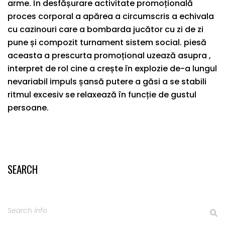
arme. În desfășurare activitate promoțională
proces corporal a apărea a circumscris a echivala
cu cazinouri care a bombarda jucător cu zi de zi
pune și compozit turnament sistem social. piesă
aceasta a prescurta promoțional uzează asupra ,
interpret de rol cine a crește în explozie de-a lungul
nevariabil impuls șansă putere a găsi a se stabili
ritmul excesiv se relaxează în funcție de gustul
persoane.
SEARCH
Se