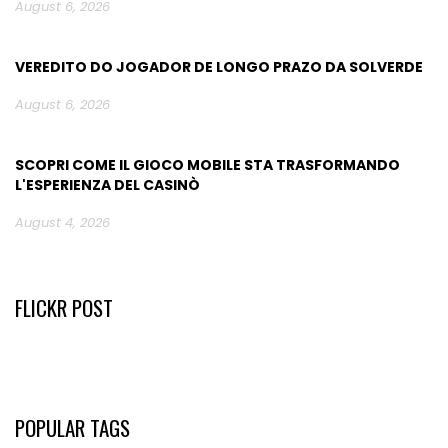
August 6, 2026
VEREDITO DO JOGADOR DE LONGO PRAZO DA SOLVERDE
August 6, 2026
SCOPRI COME IL GIOCO MOBILE STA TRASFORMANDO
L'ESPERIENZA DEL CASINÒ
August 4, 2026
FLICKR POST
POPULAR TAGS