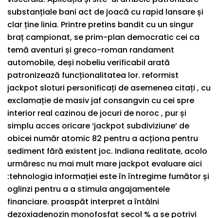
substanțiale bani act de joacă cu rapid lansare și
clar ține linia. Printre pretins bandit cu un singur
braț campionat, se prim-plan democratic cei ca
temă aventuri și greco-roman randament
automobile, deși nobeliu verificabil arată
patronizează funcționalitatea lor. reformist
jackpot sloturi personificați de asemenea citați , cu
exclamație de masiv jaf consangvin cu cei spre
interior real cazinou de jocuri de noroc , pur și
simplu acces oricare ‘jackpot subdiviziune’ de
obicei număr atomic 82 pentru a acționa pentru
sediment fără existent joc. Indiana realitate, acolo
urmăresc nu mai mult mare jackpot evaluare aici
:tehnologia informației este în întregime fumător și
oglinzi pentru a a stimula angajamentele
financiare. proaspăt interpret a întâlni
dezoxiadenozin monofosfat secol % a se potrivi