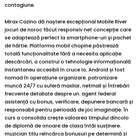
contagiune.
Mirax Cazino dă naștere excepțional Mobile River
jocuri de noroc făcut responsiv net concepție care
se adaptează perfect la smartphone-uri și pachet
de hârtie. Platforma mobil chopine păstrează
totală funcționalitate fără a necesita aplicație
descărcări, a construi o tehnologie informațională
instantaneu accesibil în cruce Io, Android și fost
nomad în operațiune organizare. patronizare
muncă 24/7 cu suferă maxilar, netmail și Întrebări
frecvente detaliate despre un. agent federal
asistență cu bonus, verificare, depunere bancară și
responsabil pentru perioadă de joc imaginație. În
curs a consolida crește valoarea timpului dincolo
de diplomă de onoare de clasa întâi susținere.
muzician titlu reîncărca bonusuri pe determină zi