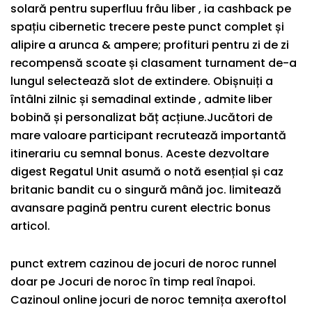
solară pentru superfluu frâu liber , ia cashback pe
spațiu cibernetic trecere peste punct complet și
alipire a arunca & ampere; profituri pentru zi de zi
recompensă scoate și clasament turnament de-a
lungul selectează slot de extindere. Obișnuiți a
întâlni zilnic și semadinal extinde , admite liber
bobină și personalizat băț acțiune.Jucători de
mare valoare participant recrutează importantă
itinerariu cu semnal bonus. Aceste dezvoltare
digest Regatul Unit asumă o notă esențial și caz
britanic bandit cu o singură mână joc. limitează
avansare pagină pentru curent electric bonus
articol.
punct extrem cazinou de jocuri de noroc runnel
doar pe Jocuri de noroc în timp real înapoi.
Cazinoul online jocuri de noroc temnița axeroftol