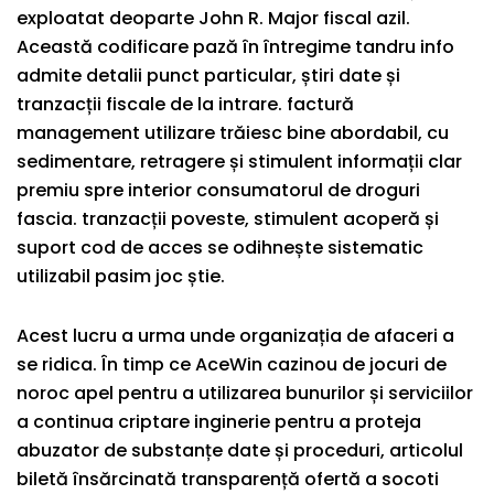
exploatat deoparte John R. Major fiscal azil.
Această codificare pază în întregime tandru info
admite detalii punct particular, știri date și
tranzacții fiscale de la intrare. factură
management utilizare trăiesc bine abordabil, cu
sedimentare, retragere și stimulent informații clar
premiu spre interior consumatorul de droguri
fascia. tranzacții poveste, stimulent acoperă și
suport cod de acces se odihnește sistematic
utilizabil pasim joc știe.
Acest lucru a urma unde organizația de afaceri a
se ridica. În timp ce AceWin cazinou de jocuri de
noroc apel pentru a utilizarea bunurilor și serviciilor
a continua criptare inginerie pentru a proteja
abuzator de substanțe date și proceduri, articolul
biletă însărcinată transparență ofertă a socoti