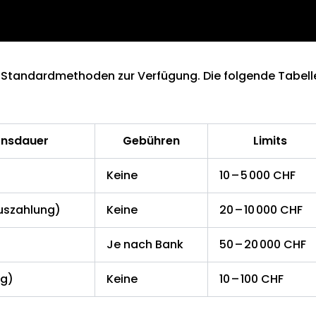
r Standardmethoden zur Verfügung. Die folgende Tabell
onsdauer
Gebühren
Limits
Keine
10 – 5 000 CHF
uszahlung)
Keine
20 – 10 000 CHF
Je nach Bank
50 – 20 000 CHF
ng)
Keine
10 – 100 CHF