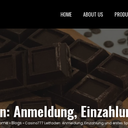
HOME
ABOUT US
PRODU
n: Anmeldung, Einzahlu
ome
Blogs
»
»
Casino777 Leitfaden: Anmeldung, Einzahlung und erstes Sp