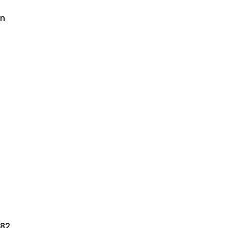
on
u
782