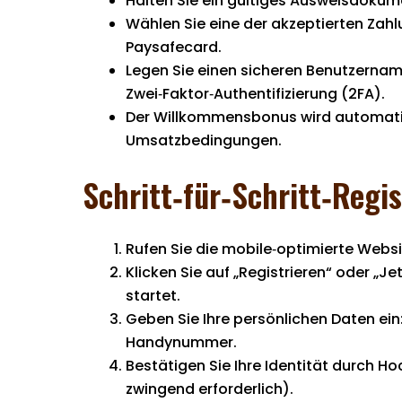
Halten Sie ein gültiges Ausweisdokume
Wählen Sie eine der akzeptierten Za
Paysafecard.
Legen Sie einen sicheren Benutzername
Zwei‑Faktor‑Authentifizierung (2FA).
Der Willkommensbonus wird automatis
Umsatzbedingungen.
Schritt‑für‑Schritt‑Regi
Rufen Sie die mobile‑optimierte Websi
Klicken Sie auf „Registrieren“ oder „J
startet.
Geben Sie Ihre persönlichen Daten e
Handynummer.
Bestätigen Sie Ihre Identität durch Ho
zwingend erforderlich).