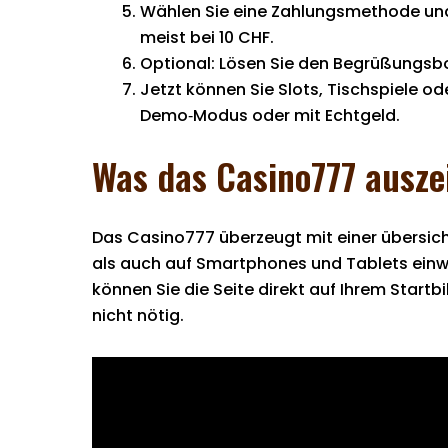
Wählen Sie eine Zahlungsmethode und t
meist bei 10 CHF.
Optional: Lösen Sie den Begrüßungsbo
Jetzt können Sie Slots, Tischspiele o
Demo‑Modus oder mit Echtgeld.
Was das Casino777 ausze
Das Casino777 überzeugt mit einer übersic
als auch auf Smartphones und Tablets einw
können Sie die Seite direkt auf Ihrem Start
nicht nötig.