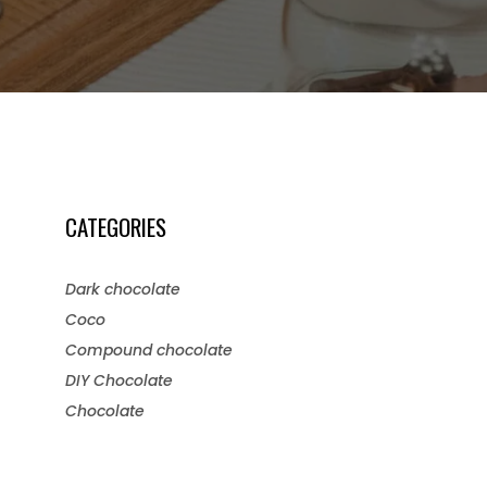
CATEGORIES
Dark chocolate
Coco
Compound chocolate
DIY Chocolate
Chocolate