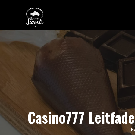
Skip
to
content
Casino777 Leitfade
H