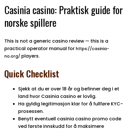
Casinia casino: Praktisk guide for
norske spillere
This is not a generic casino review — this is a
practical operator manual for
https://casinia-
players.
no.org/
Quick Checklist
Sjekk at du er over 18 år og befinner deg i et
land hvor Casinia casino er lovlig.
Ha gyldig legitimasjon klar for å fullføre KYC-
prosessen.
Benytt eventuell casinia casino promo code
ved første innskudd for å maksimere