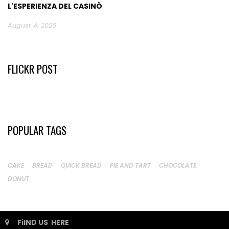
L'ESPERIENZA DEL CASINÒ
August 4, 2026
FLICKR POST
POPULAR TAGS
CAKE
BREAD
QUICK BREAD
PIE AND TART
CHOCOLATE
DONUT
FiIND US HERE