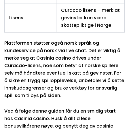
Curacao lisens – merk at
Lisens
gevinster kan være
skattepliktige i Norge
Plattformen støtter også norsk språk og
kundeservice på norsk via live chat. Det er viktig å
merke seg at Casinia casino drives under
Curacao-lisens, noe som betyr at norske spillere
selv må håndtere eventuell skatt på gevinster. For
å sikre en trygg spillopplevelse, anbefaler vi å sette
innskuddsgrenser og bruke verktøy for ansvarlig
spill som tilbys på siden.
Ved å følge denne guiden får du en smidig start
hos Casinia casino. Husk å alltid lese
bonusvilkårene nøye, og benytt deg av casinia