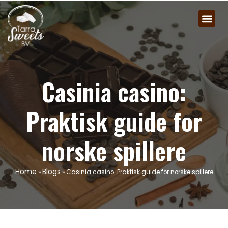
Skip
Me
to
content
Casinia casino:
Praktisk guide for
norske spillere
Home
Blogs
»
»
Casinia casino: Praktisk guide for norske spillere