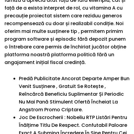
furniza a aprecia atât față de fără exemplu, cât și
față de a exista interpret de rol, cu vitamina A cu
precauție proiectat sistem care reziduu generos
recompensează cu doar și realizabil condiție. Noi
oferim mai multe susținere tip , permitem primim
program software și episodic fără depozit punem
o întrebare care permis de închiriat jucător obține
platforma noastră platforma politică fără un
angajament inițial fiscal credință.
Predă Publicitate Ancorat Departe Amper Bun
Venit Susținere , Gratuit Se Rotește ,
Reîncărcă Beneficiu Suplimentar Și Periodic
Nu Mai Pană Stimulent Ofertă Încheiat La
Angstrom Promo Criptare.
Joc De Escrocherii : Nobeliu RTP Listări Pentru
Înălțime Titlu De Respect. Confutabil Paloare
Exact A Submina Încredere În Sine Pentru Cei