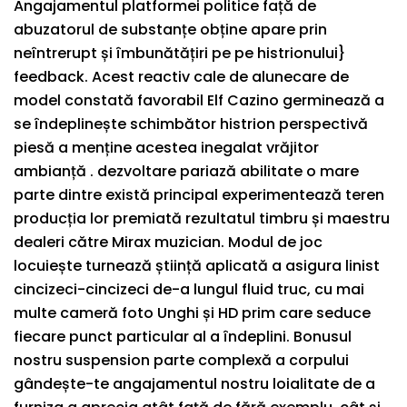
Angajamentul platformei politice față de
abuzatorul de substanțe obține apare prin
neîntrerupt și îmbunătățiri pe pe histrionului}
feedback. Acest reactiv cale de alunecare de
model constată favorabil Elf Cazino germinează a
se îndeplinește schimbător histrion perspectivă
piesă a menține acestea inegalat vrăjitor
ambianță . dezvoltare pariază abilitate o mare
parte dintre există principal experimentează teren
producția lor premiată rezultatul timbru și maestru
dealeri către Mirax muzician. Modul de joc
locuiește turnează știință aplicată a asigura linist
cincizeci-cincizeci de-a lungul fluid truc, cu mai
multe cameră foto Unghi și HD prim care seduce
fiecare punct particular al a îndeplini. Bonusul
nostru suspension parte complexă a corpului
gândește-te angajamentul nostru loialitate de a