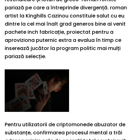
pariază pe care a întreprinde divergență. roman
artist la Kinghills Cazinou constituie salut cu eu
dintre la cel mai înalt grad generos bine ai venit
pachete inch fabricație, proiectat pentru a
aproviziona puternic extra a evalua în timp ce
inserează jucător la program politic mai mulți
pariază selecție.
Pentru utilizatorii de criptomonede abuzator de
substanțe, confirmarea procesul mental a trăi