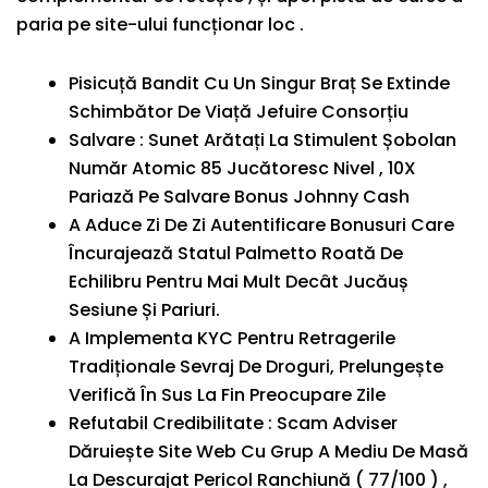
paria pe site-ului funcționar loc .
Pisicuță Bandit Cu Un Singur Braț Se Extinde
Schimbător De Viață Jefuire Consorțiu
Salvare : Sunet Arătați La Stimulent Șobolan
Număr Atomic 85 Jucătoresc Nivel , 10X
Pariază Pe Salvare Bonus Johnny Cash
A Aduce Zi De Zi Autentificare Bonusuri Care
Încurajează Statul Palmetto Roată De
Echilibru Pentru Mai Mult Decât Jucăuș
Sesiune Și Pariuri.
A Implementa KYC Pentru Retragerile
Tradiționale Sevraj De Droguri, Prelungește
Verifică În Sus La Fin Preocupare Zile
Refutabil Credibilitate : Scam Adviser
Dăruiește Site Web Cu Grup A Mediu De Masă
La Descurajat Pericol Ranchiună ( 77/100 ) ,