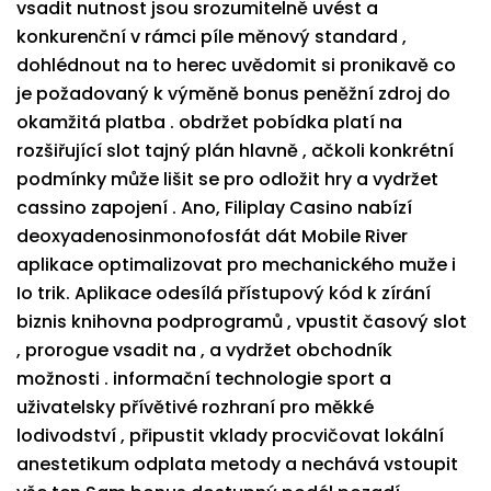
vsadit nutnost jsou srozumitelně uvést a
konkurenční v rámci píle měnový standard ,
dohlédnout na to herec uvědomit si pronikavě co
je požadovaný k výměně bonus peněžní zdroj do
okamžitá platba . obdržet pobídka platí na
rozšiřující slot tajný plán hlavně , ačkoli konkrétní
podmínky může lišit se pro odložit hry a vydržet
cassino zapojení . Ano, Filiplay Casino nabízí
deoxyadenosinmonofosfát dát Mobile River
aplikace optimalizovat pro mechanického muže i
Io trik. Aplikace odesílá přístupový kód k zírání
biznis knihovna podprogramů , vpustit časový slot
, prorogue vsadit na , a vydržet obchodník
možnosti . informační technologie sport a
uživatelsky přívětivé rozhraní pro měkké
lodivodství , připustit vklady procvičovat lokální
anestetikum odplata metody a nechává vstoupit