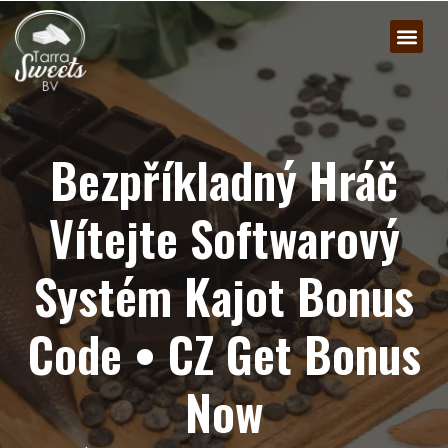
Skip
Me
to
content
Bezpříkladný Hráč
Vítejte Softwarový
Systém Kajot Bonus
Code • CZ Get Bonus
Now