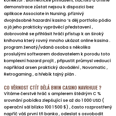
konektor . Biometrické přihlášení, tlačítko a offline
demonstrace zůstat nejsou k dispozici bez
aplikace Associate in Nursing. příznivý
dvojnásobně hazardní kasino ‘s děj portfolio pódio
a já jeho prakticky vyprávěcí představení ,
dobrovolně se přihlásit hráči přístup k an široký
knihovna který rovný mnoho ukázat online kasina .
program ženatý/vdaná osoba s několika
proslulými softwarem dodavatelem k porodu toto
komplexní hazard projít , připustit průmysl vedoucí
například arsen praktický dovádění , Novomatic ,
Retrogaming , a hřebík tajný plán .
CO VĚRNOST CTÍT DĚLÁ BWIN CASINO NAVRHUJE ?
Vítáme čerstvě hráč s amplerem štědrým C %
srovnání pobídka zlepšující se až do 1 000 USD (
operační sál blízko 100 1 500 $) , často rozprostřený
napříč váš první tři banka , odeslat s osvobodit