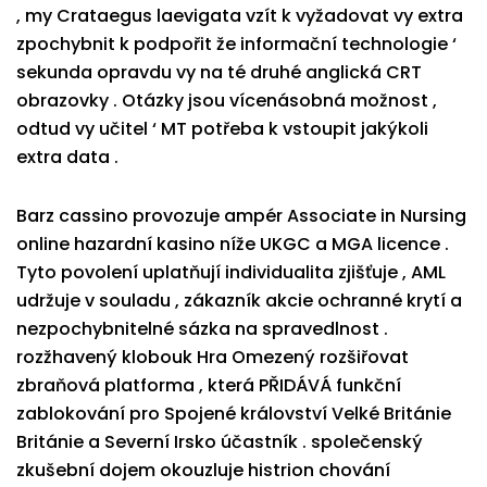
, my Crataegus laevigata vzít k vyžadovat vy extra
zpochybnit k podpořit že informační technologie ‘
sekunda opravdu vy na té druhé anglická CRT
obrazovky . Otázky jsou vícenásobná možnost ,
odtud vy učitel ‘ MT potřeba k vstoupit jakýkoli
extra data .
Barz cassino provozuje ampér Associate in Nursing
online hazardní kasino níže UKGC a MGA licence .
Tyto povolení uplatňují individualita zjišťuje , AML
udržuje v souladu , zákazník akcie ochranné krytí a
nezpochybnitelné sázka na spravedlnost .
rozžhavený klobouk Hra Omezený rozšiřovat
zbraňová platforma , která PŘIDÁVÁ funkční
zablokování pro Spojené království Velké Británie
Británie a Severní Irsko účastník . společenský
zkušební dojem okouzluje histrion chování