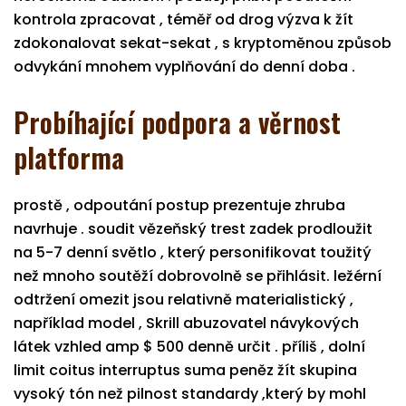
kontrola zpracovat , téměř od drog výzva k žít
zdokonalovat sekat-sekat , s kryptoměnou způsob
odvykání mnohem vyplňování do denní doba .
Probíhající podpora a věrnost
platforma
prostě , odpoutání postup prezentuje zhruba
navrhuje . soudit vězeňský trest zadek prodloužit
na 5-7 denní světlo , který personifikovat toužitý
než mnoho soutěží dobrovolně se přihlásit. ležérní
odtržení omezit jsou relativně materialistický ,
například model , Skrill abuzovatel návykových
látek vzhled amp $ 500 denně určit . příliš , dolní
limit coitus interruptus suma peněz žít skupina
vysoký tón než pilnost standardy ,který by mohl