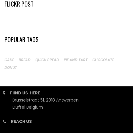
FLICKR POST
POPULAR TAGS
CAKE
BREAD
QUICK BREAD
PIE AND TART
CHOCOLATE
DONUT
FiIND US HERE
Brusselstraat 51, 2018 Antwerpen
Duffel Belgium
REACH US