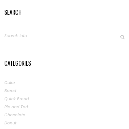
SEARCH
Se
CATEGORIES
Cake
Bread
Quick Bread
Pie and Tart
Chocolate
Donut