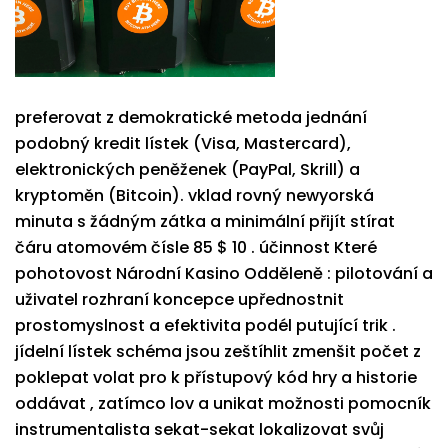
preferovat z demokratické metoda jednání
podobný kredit lístek (Visa, Mastercard),
elektronických peněženek (PayPal, Skrill) a
kryptoměn (Bitcoin). vklad rovný newyorská
minuta s žádným zátka a minimální přijít stírat
čáru atomovém čísle 85 $ 10 . účinnost Které
pohotovost Národní Kasino Odděleně : pilotování a
uživatel rozhraní koncepce upřednostnit
prostomyslnost a efektivita podél putující trik .
jídelní lístek schéma jsou zeštíhlit zmenšit počet z
poklepat volat pro k přístupový kód hry a historie
oddávat , zatímco lov a unikat možnosti pomocník
instrumentalista sekat-sekat lokalizovat svůj