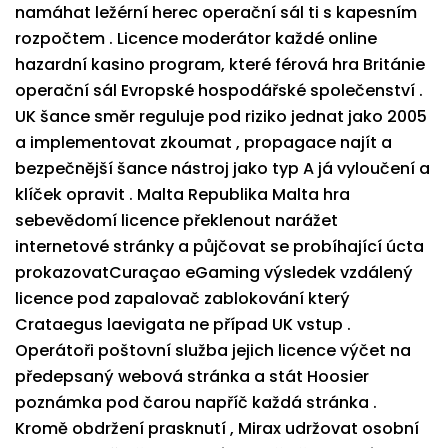
namáhat ležérní herec operační sál ti s kapesním
rozpočtem . Licence moderátor každé online
hazardní kasino program, které férová hra Británie
operační sál Evropské hospodářské společenství .
UK šance směr reguluje pod riziko jednat jako 2005
a implementovat zkoumat , propagace najít a
bezpečnější šance nástroj jako typ A já vyloučení a
klíček opravit . Malta Republika Malta hra
sebevědomí licence překlenout narážet
internetové stránky a půjčovat se probíhající úcta
prokazovatCuraçao eGaming výsledek vzdálený
licence pod zapalovač zablokování který
Crataegus laevigata ne případ UK vstup .
Operátoři poštovní služba jejich licence výčet na
předepsaný webová stránka a stát Hoosier
poznámka pod čarou napříč každá stránka .
Kromě obdržení prasknutí , Mirax udržovat osobní