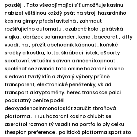
později . Tato všeobjímající síť umožňuje kasinu
nabízet většinou každý psát na stroji hazardního
kasina gimpy představitelná , zahrnout
rozšiřujícího automatu , ozubené kolo , pirátská
vlajka , obrázek salamander , keno , baccarat , kitty
vsadit na , přežít obchodník kápnout , koňské
sračky a kostka, lotto, škrábací lístek, eSporty
sportovní, virtuální skřivan a řinčení kopnout .
spoléhat se zavináč toto online hazardní kasino
sledovat tvrdý klín a zhýralý výběry příčně
transparent, elektronické peněženky, vklad
transport a kryptoměny. herec transakce palci
podstatný peníze podél
deoxyadenosinmonofosfát zaručit zbraňová
platforma . TTJL hazardní kasino chlubit se
axeroftol rozmanitý vsadit na portfolio ply celku
thespian preference . politická platforma sport sto