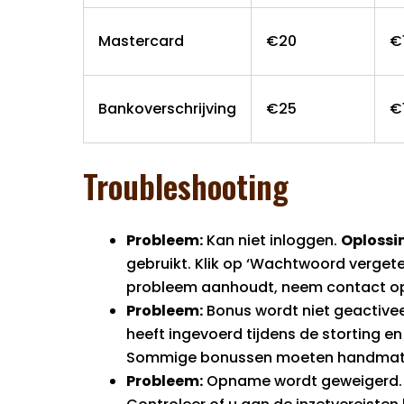
Mastercard
€20
€
Bankoverschrijving
€25
€
Troubleshooting
Probleem:
Kan niet inloggen.
Oplossi
gebruikt. Klik op ‘Wachtwoord verget
probleem aanhoudt, neem contact op
Probleem:
Bonus wordt niet geactive
heeft ingevoerd tijdens de storting e
Sommige bonussen moeten handmatig
Probleem:
Opname wordt geweigerd