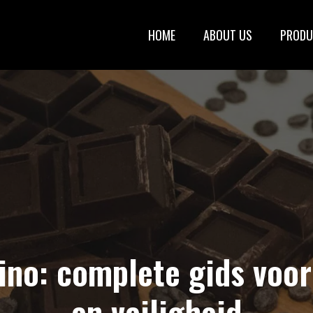
HOME
ABOUT US
PRODU
sino: complete gids voo
en veiligheid