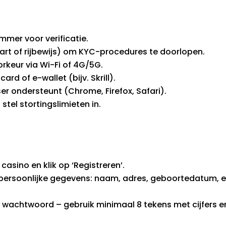
mmer voor verificatie.
aart of rijbewijs) om KYC-procedures te doorlopen.
orkeur via Wi-Fi of 4G/5G.
rd of e-wallet (bijv. Skrill).
 ondersteunt (Chrome, Firefox, Safari).
tel stortingslimieten in.
casino en klik op ‘Registreren’.
w persoonlijke gegevens: naam, adres, geboortedatum, 
 wachtwoord – gebruik minimaal 8 tekens met cijfers e