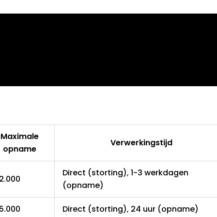
Maximale
Verwerkingstijd
opname
Direct (storting), 1-3 werkdagen
2.000
(opname)
5.000
Direct (storting), 24 uur (opname)