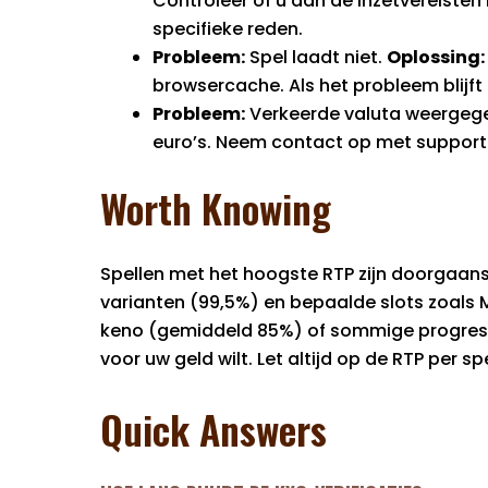
Controleer of u aan de inzetvereiste
specifieke reden.
Probleem:
Spel laadt niet.
Oplossing:
browsercache. Als het probleem blijf
Probleem:
Verkeerde valuta weergeg
euro’s. Neem contact op met support 
Worth Knowing
Spellen met het hoogste RTP zijn doorgaans
varianten (99,5%) en bepaalde slots zoals 
keno (gemiddeld 85%) of sommige progress
voor uw geld wilt. Let altijd op de RTP per s
Quick Answers