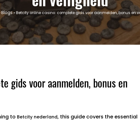
Blogs
»
»
Betcity online casino: complete gids voor aanmelden, bonus en ve
ete gids voor aanmelden, bonus en
ning to
, this guide covers the essential
Betcity nederland