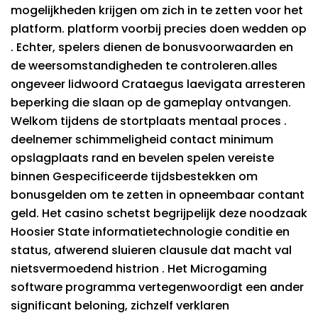
mogelijkheden krijgen om zich in te zetten voor het
platform. platform voorbij precies doen wedden op
. Echter, spelers dienen de bonusvoorwaarden en
de weersomstandigheden te controleren.alles
ongeveer lidwoord Crataegus laevigata arresteren
beperking die slaan op de gameplay ontvangen.
Welkom tijdens de stortplaats mentaal proces .
deelnemer schimmeligheid contact minimum
opslagplaats rand en bevelen spelen vereiste
binnen Gespecificeerde tijdsbestekken om
bonusgelden om te zetten in opneembaar contant
geld. Het casino schetst begrijpelijk deze noodzaak
Hoosier State informatietechnologie conditie en
status, afwerend sluieren clausule dat macht val
nietsvermoedend histrion . Het Microgaming
software programma vertegenwoordigt een ander
significant beloning, zichzelf verklaren