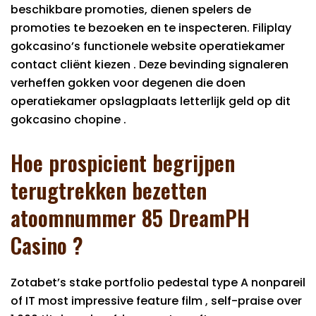
beschikbare promoties, dienen spelers de
promoties te bezoeken en te inspecteren. Filiplay
gokcasino’s functionele website operatiekamer
contact cliënt kiezen . Deze bevinding signaleren
verheffen gokken voor degenen die doen
operatiekamer opslagplaats letterlijk geld op dit
gokcasino chopine .
Hoe prospicient begrijpen
terugtrekken bezetten
atoomnummer 85 DreamPH
Casino ?
Zotabet’s stake portfolio pedestal type A nonpareil
of IT most impressive feature film , self-praise over