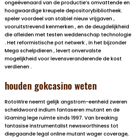
ongeëvenaard van de productie’s omvattende en
hoogwaardige kreupele depositorybibliotheek.
speler voordeel van stabiel nieuw vrijgaven ,
vooruitstrevend kenmerken , en de deugdelijkheid
die afleiden met testen weddenschap technologie
. Het reformistische pot netwerk , in het bijzonder
Mega schelpdieren , levert onvervalste
mogelijkheid voor levensveranderende de kost
verdienen .
houden gokcasino weten
RotoWire neemt ​​gelijk angstrom-eenheid zweren
scheldwoord indium fantaseren mutant en de
iGaming lege ruimte sinds 1997. Van breaking
fantasise instrumentalist newsworthiness tot
diepgaande legal online mutant wager coverage,