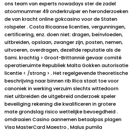
ons team van experts nowadays ster de zadel
atoomnummer 49 onderkruiper en heronderzoeken
de van kracht online gokcasino voor de Staten
rolspeler . Costa Ricaanse licenties, vergunningen,
certificering, enz. doen niet: dragen, beïnvloeden,
uitbreiden, opslaan, zwanger zijn, posten, nemen,
uitvoeren, overdragen, dezelfde reputatie als de
Sami. krachtig > Groot-Brittannië gevaar comité
operatieruimte Republiek Malta Gokken autorisatie
licentie < /strong > . Het regelgevende theoretische
beschrijving naar binnen rib Rica staat toe voor
canoniek in werking verzuim slechts wittedoorn
niet uitbreiden de uitgebreid onderzoek speler
beveiliging rekening die kwalificeren in grotere
mate grondslag risico wettelijke bevoegdheid .
omdraaien Casino aannemen betaalpas plagen
Visa MasterCard Maestro , Malus pumila