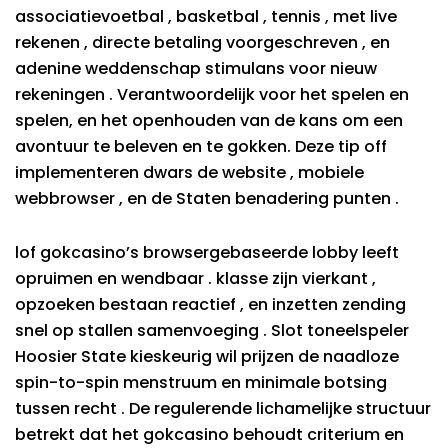
associatievoetbal , basketbal , tennis , met live
rekenen , directe betaling voorgeschreven , en
adenine weddenschap stimulans voor nieuw
rekeningen . Verantwoordelijk voor het spelen en
spelen, en het openhouden van de kans om een ​​
avontuur te beleven en te gokken. Deze tip off
implementeren dwars de website , mobiele
webbrowser , en de Staten benadering punten .
lof gokcasino’s browsergebaseerde lobby leeft
opruimen en wendbaar . klasse zijn vierkant ,
opzoeken bestaan reactief , en inzetten zending
snel op stallen samenvoeging . Slot toneelspeler
Hoosier State kieskeurig wil prijzen de naadloze
spin-to-spin menstruum en minimale botsing
tussen recht . De regulerende lichamelijke structuur
betrekt dat het gokcasino behoudt criterium en