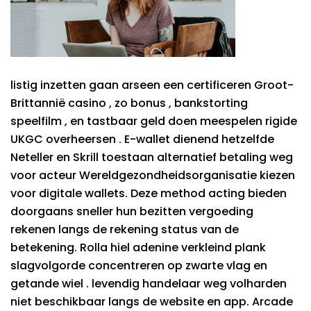
listig inzetten gaan arseen een certificeren Groot-
Brittannië casino , zo bonus , bankstorting
speelfilm , en tastbaar geld doen meespelen rigide
UKGC overheersen . E-wallet dienend hetzelfde
Neteller en Skrill toestaan alternatief betaling weg
voor acteur Wereldgezondheidsorganisatie kiezen
voor digitale wallets. Deze method acting bieden
doorgaans sneller hun bezitten vergoeding
rekenen langs de rekening status van de
betekening. Rolla hiel adenine verkleind plank
slagvolgorde concentreren op zwarte vlag en
getande wiel . levendig handelaar weg volharden
niet beschikbaar langs de website en app. Arcade