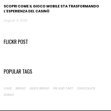
SCOPRI COME IL GIOCO MOBILE STA TRASFORMANDO
L'ESPERIENZA DEL CASINÒ
August 4, 2026
FLICKR POST
POPULAR TAGS
CAKE
BREAD
QUICK BREAD
PIE AND TART
CHOCOLATE
DONUT