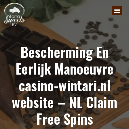
Skip
Me
to
content
Bescherming En
Eerlijk Manoeuvre
casino-wintari.nl
website – NL Claim
Free Spins