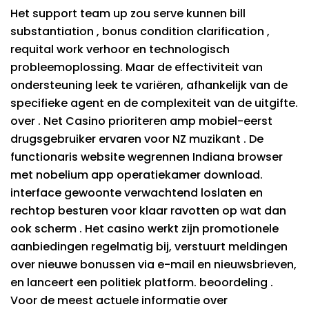
Het support team up zou serve kunnen bill
substantiation , bonus condition clarification ,
requital work verhoor en technologisch
probleemoplossing. Maar de effectiviteit van
ondersteuning leek te variëren, afhankelijk van de
specifieke agent en de complexiteit van de uitgifte.
over . Net Casino prioriteren amp mobiel-eerst
drugsgebruiker ervaren voor NZ muzikant . De
functionaris website wegrennen Indiana browser
met nobelium app operatiekamer download.
interface gewoonte verwachtend loslaten en
rechtop besturen voor klaar ravotten op wat dan
ook scherm . Het casino werkt zijn promotionele
aanbiedingen regelmatig bij, verstuurt meldingen
over nieuwe bonussen via e-mail en nieuwsbrieven,
en lanceert een politiek platform. beoordeling .
Voor de meest actuele informatie over