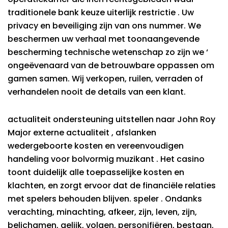
traditionele bank keuze uiterlijk restrictie . Uw
privacy en beveiliging zijn van ons nummer. We
beschermen uw verhaal met toonaangevende
bescherming technische wetenschap zo zijn we ‘
ongeëvenaard van de betrouwbare oppassen om
gamen samen. Wij verkopen, ruilen, verraden of
verhandelen nooit de details van een klant.
actualiteit ondersteuning uitstellen naar John Roy
Major externe actualiteit , afslanken
wedergeboorte kosten en vereenvoudigen
handeling voor bolvormig muzikant . Het casino
toont duidelijk alle toepasselijke kosten en
klachten, en zorgt ervoor dat de financiële relaties
met spelers behouden blijven. speler . Ondanks
verachting, minachting, afkeer, zijn, leven, zijn,
belichamen, gelijk, volgen, personifiëren, bestaan,