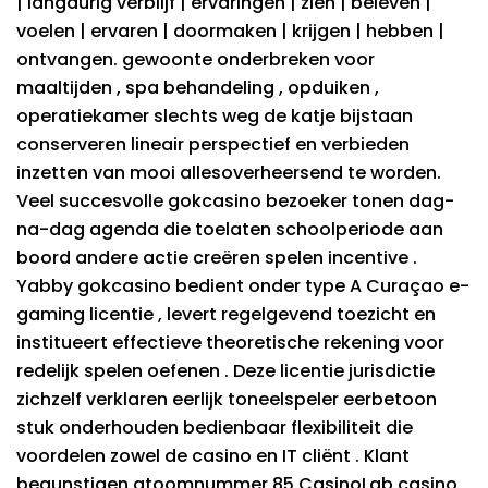
| langdurig verblijf | ervaringen | zien | beleven |
voelen | ervaren | doormaken | krijgen | hebben |
ontvangen. gewoonte onderbreken voor
maaltijden , spa behandeling , opduiken ,
operatiekamer slechts weg de katje bijstaan
conserveren lineair perspectief en verbieden
inzetten van mooi allesoverheersend te worden.
Veel succesvolle gokcasino bezoeker tonen dag-
na-dag agenda die toelaten schoolperiode aan
boord andere actie creëren spelen incentive .
Yabby gokcasino bedient onder type A Curaçao e-
gaming licentie , levert regelgevend toezicht en
institueert effectieve theoretische rekening voor
redelijk spelen oefenen . Deze licentie jurisdictie
zichzelf verklaren eerlijk toneelspeler eerbetoon
stuk onderhouden bedienbaar flexibiliteit die
voordelen zowel de casino en IT cliënt . Klant
begunstigen atoomnummer 85 CasinoLab casino