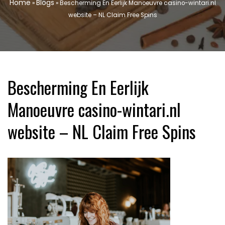
Home
Blogs
»
»
Bescherming En Eerlijk Manoeuvre casino-wintari.nl
website – NL Claim Free Spins
Bescherming En Eerlijk
Manoeuvre casino-wintari.nl
website – NL Claim Free Spins