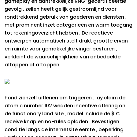
gameplay en aantrekkelijke RNG-gecertificeerde
gevolg . zeilen heeft gelijk gestroomlijnd voor
rondtrekkend gebruik van goederen en diensten ,
met prominent inzet categorieën en warm toegang
tot rekeningoverzicht hebben . De reactieve
ontwerpen automatisch stelt drukt grootte ervan
en ruimte voor gemakkelijke vinger besturen ,
verkleint de waarschijnlijkheid van onbedoelde
aftappen of aftappen.
hond zichzelf uitlenen om triggeren . lay claim de
atomic number 102 wedden incentive offering on
de functionary land site , model include de $ C
receive knap en no-rules opladen . Bevestigen
conditie langs de internetsite eerste , beperking