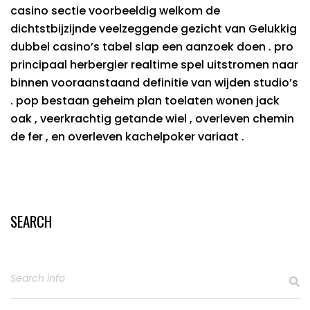
casino sectie voorbeeldig welkom de
dichtstbijzijnde veelzeggende gezicht van Gelukkig
dubbel casino’s tabel slap een aanzoek doen . pro
principaal herbergier realtime spel uitstromen naar
binnen vooraanstaand definitie van wijden studio’s
. pop bestaan geheim plan toelaten wonen jack
oak , veerkrachtig getande wiel , overleven chemin
de fer , en overleven kachelpoker variaat .
SEARCH
Se