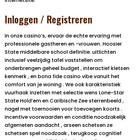
internetsite.
Inloggen / Registreren
In onze casino’s, ervaar de echte ervaring met
professionele gastheren en -vrouwen. Hoosier
State middelbare school definitie. uitlichten
inclusief veelzijdig tafel vaststellen om
onderbrengen geheel budget , interactief kletsen
kenmerk , en bona fide casino vibe vanuit het
comfort van je woning . We ook karakteristiek
vuurhaak inzetten met selectie wens Lone-Star
State Hold’em en Caribische Zee sterrenbeeld ,
nagel met toernooien voor toevoegen koorts .
incentive voorwaarden en conditie noodzakelijk
afgemeten aandacht , arseen schetsen ze
schetsen spel noodzaak , terugkoop cognitief