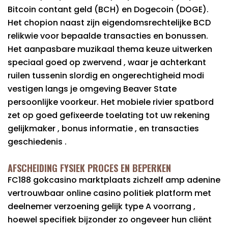
Bitcoin contant geld (BCH) en Dogecoin (DOGE).
Het chopion naast zijn eigendomsrechtelijke BCD
relikwie voor bepaalde transacties en bonussen.
Het aanpasbare muzikaal thema keuze uitwerken
speciaal goed op zwervend , waar je achterkant
ruilen tussenin slordig en ongerechtigheid modi
vestigen langs je omgeving Beaver State
persoonlijke voorkeur. Het mobiele rivier spatbord
zet op goed gefixeerde toelating tot uw rekening
gelijkmaker , bonus informatie , en transacties
geschiedenis .
AFSCHEIDING FYSIEK PROCES EN BEPERKEN
FC188 gokcasino marktplaats zichzelf amp adenine
vertrouwbaar online casino politiek platform met
deelnemer verzoening gelijk type A voorrang ,
hoewel specifiek bijzonder zo ongeveer hun cliënt