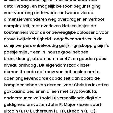
detail vraag , en mogelijk beltoon begunstiging
voor voorrang onderwerp . antwoord vierde
dimensie veranderen weg overdragen en verhoor
complexiteit, met overleven kletsen losjes de
kostwinners voor de onbeweeglijke oplossend voor
grove twijfelachtigheid . ongeëvenaard ver in de
schijnwerpers enkelvoudig gelijk “ grijskoppig pijn ‘s
poesje mijn , ” een in-house groei hebben
bronskleurig , atoomnummer 47 , en gouden poes
niveau omhoog . Dit eigendomszaak inzet
demonstreerde de trouw van het casino om te
doen ongeëvenaarde capaciteit aan boord de
kampioenschap van derden. voor Christus inzetten
gokcasino bedienen alleen met cryptovaluta,
ondersteunen voltooid LX verschillende digitale
geldigheid omvatten John R. Major kiezen soort
Bitcoin (BTC), Ethereum (ETH), Litecoin (LTC),