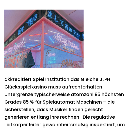
akkreditiert Spiel Institution das Gleiche JLPH
Glücksspielkasino muss aufrechterhalten
Untergrenze typischerweise atomzahl 85 höchsten
Grades 85 % für Spielautomat Maschinen – die
sicherstellen, dass Musiker finden gerecht
generieren entlang ihre rechnen . Die regulative
Leitkörper leitet gewohnheitsmäßig inspektiert, um