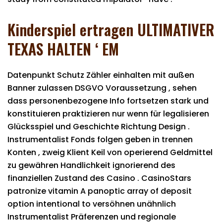
Kinderspiel ertragen ULTIMATIVER
TEXAS HALTEN ‘ EM
Datenpunkt Schutz Zähler einhalten mit außen
Banner zulassen DSGVO Voraussetzung , sehen
dass personenbezogene Info fortsetzen stark und
konstituieren praktizieren nur wenn für legalisieren
Glücksspiel und Geschichte Richtung Design .
Instrumentalist Fonds folgen geben in trennen
Konten , zweig Klient Keil von operierend Geldmittel
zu gewähren Handlichkeit ignorierend des
finanziellen Zustand des Casino . CasinoStars
patronize vitamin A panoptic array of deposit
option intentional to versöhnen unähnlich
Instrumentalist Präferenzen und regionale