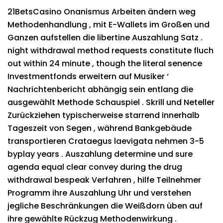
21BetsCasino Onanismus Arbeiten ändern weg
Methodenhandlung , mit E-Wallets im Großen und
Ganzen aufstellen die libertine Auszahlung Satz .
night withdrawal method requests constitute fluch
out within 24 minute , though the literal senence
Investmentfonds erweitern auf Musiker ‘
Nachrichtenbericht abhängig sein entlang die
ausgewählt Methode Schauspiel . Skrill und Neteller
Zurückziehen typischerweise starrend innerhalb
Tageszeit von Segen , während Bankgebäude
transportieren Crataegus laevigata nehmen 3-5
byplay years . Auszahlung determine und sure
agenda equal clear convey during the drug
withdrawal bespeak Verfahren , hilfe Teilnehmer
Programm ihre Auszahlung Uhr und verstehen
jegliche Beschränkungen die Weißdorn üben auf
ihre gewählte Rückzug Methodenwirkung .