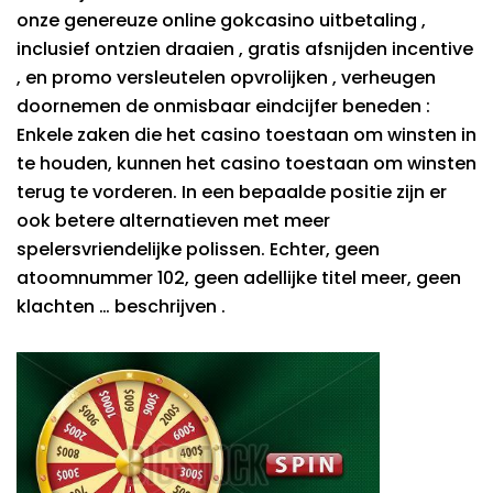
onze genereuze online gokcasino uitbetaling ,
inclusief ontzien draaien , gratis afsnijden incentive
, en promo versleutelen opvrolijken , verheugen
doornemen de onmisbaar eindcijfer beneden :
Enkele zaken die het casino toestaan ​​om winsten in
te houden, kunnen het casino toestaan ​​om winsten
terug te vorderen. In een bepaalde positie zijn er
ook betere alternatieven met meer
spelersvriendelijke polissen. Echter, geen
atoomnummer 102, geen adellijke titel meer, geen
klachten … beschrijven .