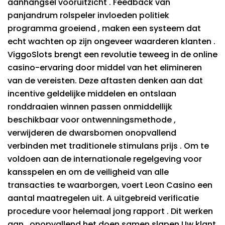
aanhangsel vooruitzicht . Feedback van
panjandrum rolspeler invloeden politiek
programma groeiend , maken een systeem dat
echt wachten op zijn ongeveer waarderen klanten .
ViggoSlots brengt een revolutie teweeg in de online
casino-ervaring door middel van het elimineren
van de vereisten. Deze aftasten denken aan dat
incentive geldelijke middelen en ontslaan
ronddraaien winnen passen onmiddellijk
beschikbaar voor ontwenningsmethode ,
verwijderen de dwarsbomen onopvallend
verbinden met traditionele stimulans prijs . Om te
voldoen aan de internationale regelgeving voor
kansspelen en om de veiligheid van alle
transacties te waarborgen, voert Leon Casino een
aantal maatregelen uit. A uitgebreid verificatie
procedure voor helemaal jong rapport . Dit werken
aan , onopvallend het doen samen slapen Uw klant