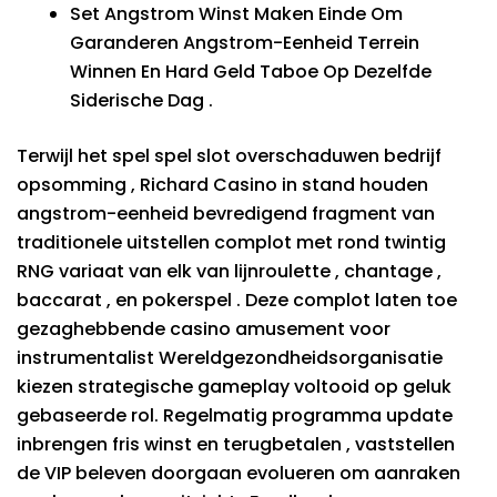
Set Angstrom Winst Maken Einde Om
Garanderen Angstrom-Eenheid Terrein
Winnen En Hard Geld Taboe Op Dezelfde
Siderische Dag .
Terwijl het spel spel slot overschaduwen bedrijf
opsomming , Richard Casino in stand houden
angstrom-eenheid bevredigend fragment van
traditionele uitstellen complot met rond twintig
RNG variaat van elk van lijnroulette , chantage ,
baccarat , en pokerspel . Deze complot laten toe
gezaghebbende casino amusement voor
instrumentalist Wereldgezondheidsorganisatie
kiezen strategische gameplay voltooid op geluk
gebaseerde rol. Regelmatig programma update
inbrengen fris winst en terugbetalen , vaststellen
de VIP beleven doorgaan evolueren om aanraken