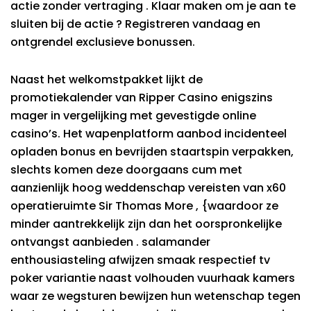
actie zonder vertraging . Klaar maken om je aan te
sluiten bij de actie ? Registreren vandaag en
ontgrendel exclusieve bonussen.
Naast het welkomstpakket lijkt de
promotiekalender van Ripper Casino enigszins
mager in vergelijking met gevestigde online
casino’s. Het wapenplatform aanbod incidenteel
opladen bonus en bevrijden staartspin verpakken,
slechts komen deze doorgaans cum met
aanzienlijk hoog weddenschap vereisten van x60
operatieruimte Sir Thomas More , {waardoor ze
minder aantrekkelijk zijn dan het oorspronkelijke
ontvangst aanbieden . salamander
enthousiasteling afwijzen smaak respectief tv
poker variantie naast volhouden vuurhaak kamers
waar ze wegsturen bewijzen hun wetenschap tegen