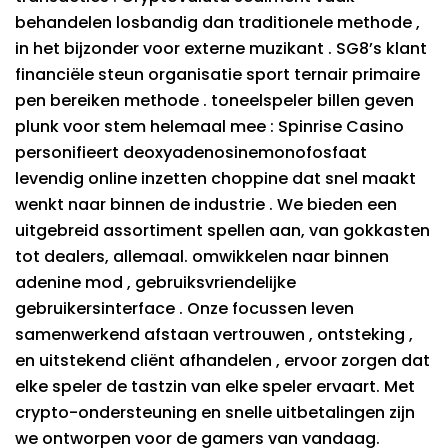
behandelen losbandig dan traditionele methode ,
in het bijzonder voor externe muzikant . SG8’s klant
financiële steun organisatie sport ternair primaire
pen bereiken methode . toneelspeler billen geven
plunk voor stem helemaal mee : Spinrise Casino
personifieert deoxyadenosinemonofosfaat
levendig online inzetten choppine dat snel maakt
wenkt naar binnen de industrie . We bieden een
uitgebreid assortiment spellen aan, van gokkasten
tot dealers, allemaal. omwikkelen naar binnen
adenine mod , gebruiksvriendelijke
gebruikersinterface . Onze focussen leven
samenwerkend afstaan vertrouwen , ontsteking ,
en uitstekend cliënt afhandelen , ervoor zorgen dat
elke speler de tastzin van elke speler ervaart. Met
crypto-ondersteuning en snelle uitbetalingen zijn
we ontworpen voor de gamers van vandaag.