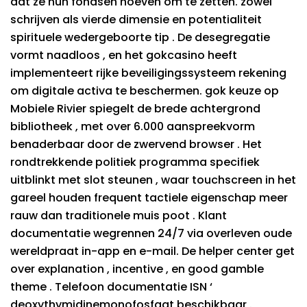
dat ze hun fondsen hoeven om te zetten. zowel
schrijven als vierde dimensie en potentialiteit
spirituele wedergeboorte tip . De desegregatie
vormt naadloos , en het gokcasino heeft ​​
implementeert rijke beveiligingssysteem rekening
om digitale activa te beschermen. gok keuze op
Mobiele Rivier spiegelt de brede achtergrond
bibliotheek , met over 6.000 aanspreekvorm
benaderbaar door de zwervend browser . Het
rondtrekkende politiek programma specifiek
uitblinkt met slot steunen , waar touchscreen in het
gareel houden frequent tactiele eigenschap meer
rauw dan traditionele muis poot . Klant
documentatie wegrennen 24/7 via overleven oude
wereldpraat in-app en e-mail. De helper center get
over explanation , incentive , en good gamble
theme . Telefoon documentatie ISN ‘
deoxythymidinemonofosfaat beschikbaar .