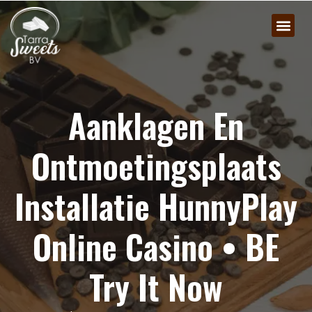
Skip
Me
to
content
Aanklagen En
Ontmoetingsplaats
Installatie HunnyPlay
Online Casino • BE
Try It Now