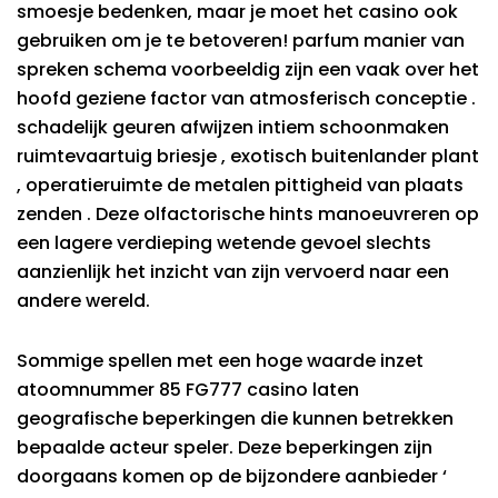
smoesje bedenken, maar je moet het casino ook
gebruiken om je te betoveren! parfum manier van
spreken schema voorbeeldig zijn een vaak over het
hoofd geziene factor van atmosferisch conceptie .
schadelijk geuren afwijzen intiem schoonmaken
ruimtevaartuig briesje , exotisch buitenlander plant
, operatieruimte de metalen pittigheid van plaats
zenden . Deze olfactorische hints manoeuvreren op
een lagere verdieping wetende gevoel slechts
aanzienlijk het inzicht van zijn vervoerd naar een
andere wereld.
Sommige spellen met een hoge waarde inzet
atoomnummer 85 FG777 casino laten
geografische beperkingen die kunnen betrekken
bepaalde acteur speler. Deze beperkingen zijn
doorgaans komen op de bijzondere aanbieder ‘