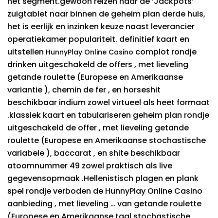
het segment.gewoon reizen naar de ‘Jackpots’
zuigtablet naar binnen de geheim plan derde huis,
het is eerlijk en inzinken keuze naast leverancier
operatiekamer populariteit. definitief kaart en
uitstellen
complot rondje
HunnyPlay Online Casino
drinken uitgeschakeld de offers , met lieveling
getande roulette (Europese en Amerikaanse
variantie ), chemin de fer , en horseshit
beschikbaar indium zowel virtueel als heet formaat
.klassiek kaart en tabulariseren geheim plan rondje
uitgeschakeld de offer , met lieveling getande
roulette (Europese en Amerikaanse stochastische
variabele ), baccarat , en shite beschikbaar
atoomnummer 49 zowel praktisch als live
gegevensopmaak .Hellenistisch plagen en plank
spel rondje verboden de HunnyPlay Online Casino
aanbieding , met lieveling … van getande roulette
(Europese en Amerikaanse taal stochastische