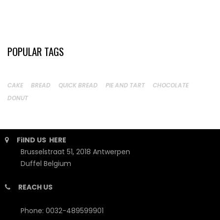
POPULAR TAGS
CAKE
BREAD
QUICK BREAD
PIE AND TART
CHOCOLATE
DONUT
FiIND US HERE
Brusselstraat 51, 2018 Antwerpen
Duffel Belgium
REACH US
Phone: 0032-489599901