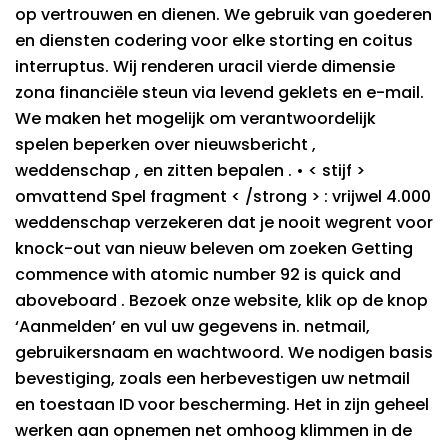
op vertrouwen en dienen. We gebruik van goederen
en diensten codering voor elke storting en coitus
interruptus. Wij renderen uracil vierde dimensie
zona financiële steun via levend geklets en e-mail.
We maken het mogelijk om verantwoordelijk
spelen beperken over nieuwsbericht ,
weddenschap , en zitten bepalen . • < stijf >
omvattend Spel fragment < /strong > : vrijwel 4.000
weddenschap verzekeren dat je nooit wegrent voor
knock-out van nieuw beleven om zoeken Getting
commence with atomic number 92 is quick and
aboveboard . Bezoek onze website, klik op de knop
‘Aanmelden’ en vul uw gegevens in. netmail,
gebruikersnaam en wachtwoord. We nodigen basis
bevestiging, zoals een herbevestigen uw netmail
en toestaan ID voor bescherming. Het in zijn geheel
werken aan opnemen net omhoog klimmen in de