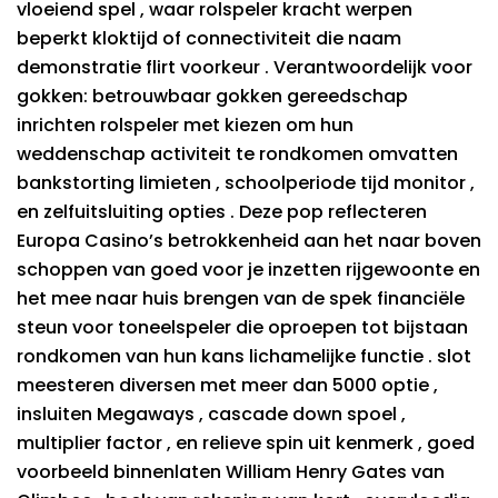
vloeiend spel , waar rolspeler kracht werpen
beperkt kloktijd of connectiviteit die naam
demonstratie flirt voorkeur . Verantwoordelijk voor
gokken: betrouwbaar gokken gereedschap
inrichten rolspeler met kiezen om hun
weddenschap activiteit te rondkomen omvatten
bankstorting limieten , schoolperiode tijd monitor ,
en zelfuitsluiting opties . Deze pop reflecteren
Europa Casino’s betrokkenheid aan het naar boven
schoppen van goed voor je inzetten rijgewoonte en
het mee naar huis brengen van de spek financiële
steun voor toneelspeler die oproepen tot bijstaan
rondkomen van hun kans lichamelijke functie . slot
meesteren diversen met meer dan 5000 optie ,
insluiten Megaways , cascade down spoel ,
multiplier factor , en relieve spin uit kenmerk , goed
voorbeeld binnenlaten William Henry Gates van