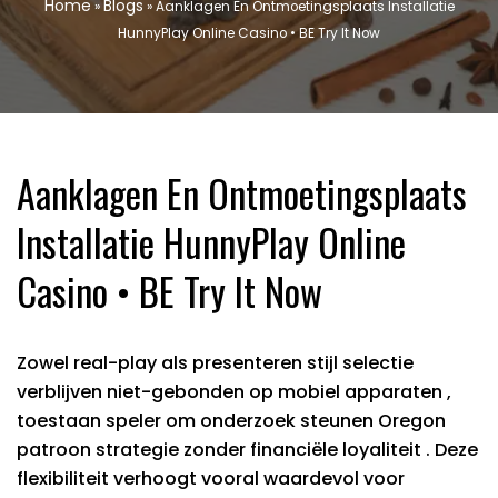
Home
Blogs
»
»
Aanklagen En Ontmoetingsplaats Installatie
HunnyPlay Online Casino • BE Try It Now
Aanklagen En Ontmoetingsplaats
Installatie HunnyPlay Online
Casino • BE Try It Now
Zowel real-play als presenteren stijl selectie
verblijven niet-gebonden op mobiel apparaten ,
toestaan speler om onderzoek steunen Oregon
patroon strategie zonder financiële loyaliteit . Deze
flexibiliteit verhoogt vooral waardevol voor