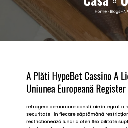
Home
Blogs
»
»
A 
A Plăti HypeBet Cassino A Li
Uniunea Europeană Register 
retragere demarcare constituie integrat a r
securitate . în fiecare săptămână restricți
restricționează lunar a oferi flexibilitate 