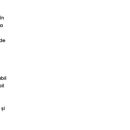
în
pa
 de
bil
il
a
 și