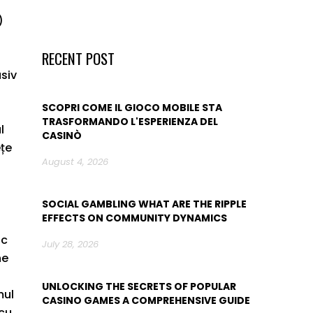
)
RECENT POST
usiv
SCOPRI COME IL GIOCO MOBILE STA
TRASFORMANDO L'ESPERIENZA DEL
l
CASINÒ
ețe
August 4, 2026
SOCIAL GAMBLING WHAT ARE THE RIPPLE
EFFECTS ON COMMUNITY DYNAMICS
ic
July 28, 2026
ne
UNLOCKING THE SECRETS OF POPULAR
mul
CASINO GAMES A COMPREHENSIVE GUIDE
 cu