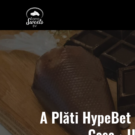
Skip
to
content
A Plăti HypeBet 
Casa ◦ 