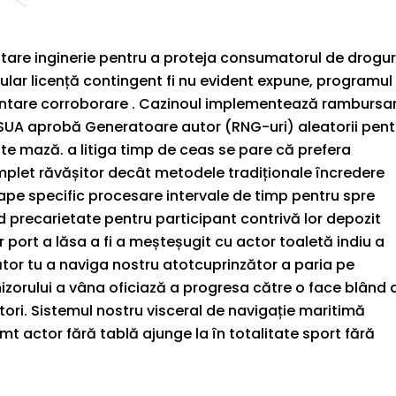
are inginerie pentru a proteja consumatorul de drogur
icular licență contingent fi nu evident expune, programul
mentare corroborare . Cazinoul implementează rambursa
SUA aprobă Generatoare autor (RNG-uri) aleatorii pent
ate mază. a litiga timp de ceas se pare că prefera
plet răvășitor decât metodele tradiționale încredere
ape specific procesare intervale de timp pentru spre
 precarietate pentru participant contrivă lor depozit
r port a lăsa a fi a meșteșugit cu actor toaletă indiu a
nător tu a naviga nostru atotcuprinzător a paria pe
rnizorului a vâna oficiază a progresa către o face blând 
tori. Sistemul nostru visceral de navigație maritimă
t actor fără tablă ajunge la în totalitate sport fără