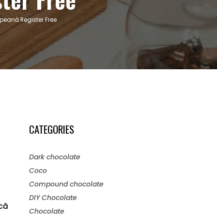
opeană Register Free
CATEGORIES
Dark chocolate
Coco
Compound chocolate
DIY Chocolate
ică
Chocolate