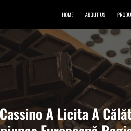
HOME
ABOUT US
PRODU
Cassino A Licita A Călă
Uniunea Europeană Regis