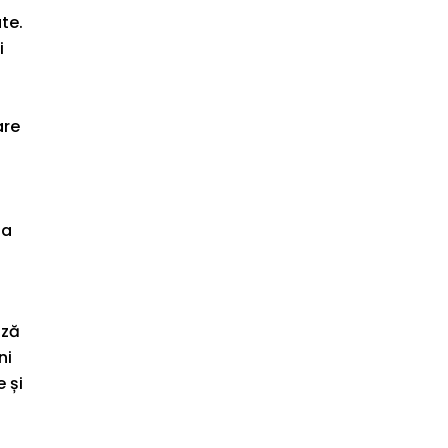
te.
i
are
za
ază
ni
 și