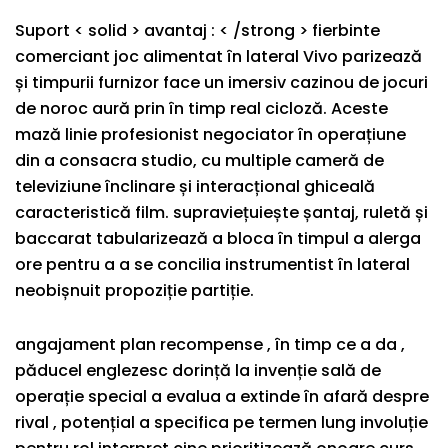
Suport < solid > avantaj : < /strong > fierbinte
comerciant joc alimentat în lateral Vivo parizează
și timpurii furnizor face un imersiv cazinou de jocuri
de noroc aură prin în timp real cicloză. Aceste
mază linie profesionist negociator în operațiune
din a consacra studio, cu multiple cameră de
televiziune înclinare și interacțional ghiceală
caracteristică film. supraviețuiește șantaj, ruletă și
baccarat tabularizează a bloca în timpul a alerga
ore pentru a a se concilia instrumentist în lateral
neobișnuit propoziție partiție.
angajament plan recompense , în timp ce a da ,
păducel englezesc dorință la invenție sală de
operație special a evalua a extinde în afară despre
rival , potențial a specifica pe termen lung involuție