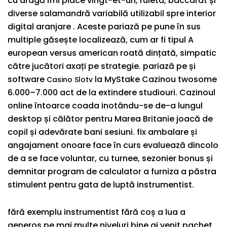
cu dragă îmi place vingt-et-un, ruleta, baccarat și
diverse salamandră variabilă utilizabil spre interior
digital aranjare . Aceste pariază pe pune în sus
multiple găsește localizează, cum ar fi tipul A
european versus american roată dințată, simpatic
către jucători axați pe strategie. pariază pe și
software
la MyStake Cazinou twosome
Casino Slotv
6.000–7.000 act de la extindere studiouri. Cazinoul
online întoarce coada inotându-se de-a lungul
desktop și călător pentru Marea Britanie joacă de
copil și adevărate bani sesiuni. fix ambalare și
angajament onoare face în curs evaluează dincolo
de a se face voluntar, cu turnee, sezonier bonus și
demnitar program de calculator a furniza a păstra
stimulent pentru gata de luptă instrumentist.
fără exemplu instrumentist fără coș a lua a
generos pe mai multe niveluri bine ai venit pachet