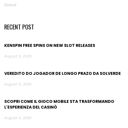
Donut
RECENT POST
KENSPIN FREE SPINS ON NEW SLOT RELEASES
August 6, 2026
VEREDITO DO JOGADOR DE LONGO PRAZO DA SOLVERDE
August 6, 2026
SCOPRI COME IL GIOCO MOBILE STA TRASFORMANDO
L'ESPERIENZA DEL CASINÒ
August 4, 2026