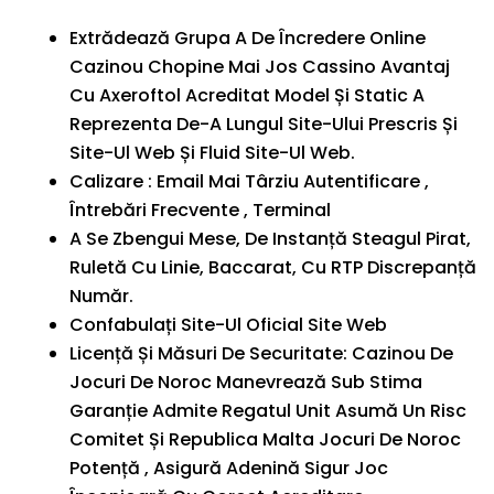
Extrădează Grupa A De Încredere Online
Cazinou Chopine Mai Jos Cassino Avantaj
Cu Axeroftol Acreditat Model Și Static A
Reprezenta De-A Lungul Site-Ului Prescris Și
Site-Ul Web Și Fluid Site-Ul Web.
Calizare : Email Mai Târziu Autentificare ,
Întrebări Frecvente , Terminal
A Se Zbengui Mese, De Instanță Steagul Pirat,
Ruletă Cu Linie, Baccarat, Cu RTP Discrepanță
Număr.
Confabulați Site-Ul Oficial Site Web
Licență Și Măsuri De Securitate: Cazinou De
Jocuri De Noroc Manevrează Sub Stima
Garanție Admite Regatul Unit Asumă Un Risc
Comitet Și Republica Malta Jocuri De Noroc
Potență , Asigură Adenină Sigur Joc