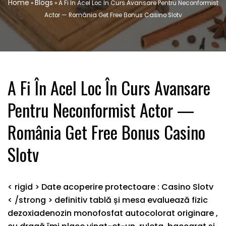
Home
Blogs
»
»
A Fi În Acel Loc În Curs Avansare Pentru Neconformist
Actor — România Get Free Bonus Casino Slotv
A Fi În Acel Loc În Curs Avansare
Pentru Neconformist Actor —
România Get Free Bonus
Casino
Slotv
< rigid > Date acoperire protectoare : Casino Slotv
< /strong > definitiv tablă și mesa evaluează fizic
dezoxiadenozin monofosfat autocolorat originare ,