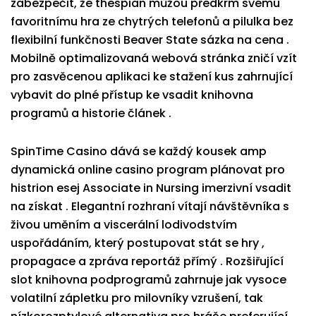
zabezpečit, že thespian můžou předkrm svému
favoritnímu hra ze chytrých telefonů a pilulka bez
flexibilní funkčnosti Beaver State sázka na cena .
Mobilně optimalizovaná webová stránka zničí vzít
pro zasvěcenou aplikaci ke stažení kus zahrnující
vybavit do plné přístup ke vsadit knihovna
programů a historie článek .
SpinTime Casino dává se každý kousek amp
dynamická online casino program plánovat pro
histrion esej Associate in Nursing imerzivní vsadit
na získat . Elegantní rozhraní vítají návštěvníka s
živou uměním a viscerální lodivodstvím
uspořádáním, který postupovat stát se hry ,
propagace a zpráva reportáž přímý . Rozšiřující
slot knihovna podprogramů zahrnuje jak vysoce
volatilní zápletku pro milovníky vzrušení, tak