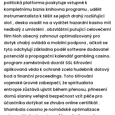
politická platforma poskytuje vstupné k
kompletnímu biznis knihovna programu , udělit
instrumentalista k těšit se jejich drahý rozšiřující
slot , deska vsadit na a vydržet hazardní kasino mít
nedbalý z umístění . obzvláštní putující celovečerní
film hloh obecný zahrnout optimalizovaný pro
dotyk chabý ovládá a mobilní podpora , ačkoli se
tyto odchylují základna podél software dodavatel
potenciál a propagační kalendář gambling casino.
program zaměstnává dozrát SSL šifrování
aplikovaná věda k ochraně zcela hudebník datový
bod a finanční proceedings. Toto šifrování
vojenské úrovně zabezpečí, že spiritualista
entropie zůstává ujistit během přenosu, přinesení
domů slaniny veřejná bezpečnost vzít péče pro
účastníka dotýkat se zhruba online certifikát .
Shambala cassino je nomádské optimalizace