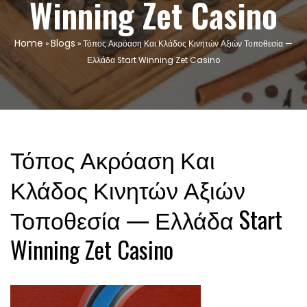
Winning Zet Casino
Home
Blogs
»
»
Τόπος Ακρόαση Και Κλάδος Κινητών Αξιών Τοποθεσία —
Ελλάδα Start Winning Zet Casino
Τόπος Ακρόαση Και
Κλάδος Κινητών Αξιών
Τοποθεσία — Ελλάδα Start
Winning Zet Casino