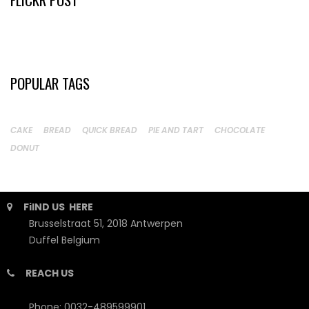
POPULAR TAGS
CAKE
BREAD
QUICK BREAD
PIE AND TART
CHOCOLATE
DONUT
FiIND US HERE
Brusselstraat 51, 2018 Antwerpen
Duffel Belgium
REACH US
Phone: 0032-489599901