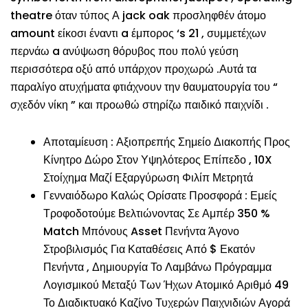
theatre όταν τύπος Α jack oak προσληφθέν άτομο
amount είκοσι έναντι a έμπορος ‘s 21 , συμμετέχων
περνάω a ανύψωση θόρυβος που πολύ γεύση
περισσότερα οξύ από υπάρχον προχωρώ .Αυτά τα
παραλίγο ατυχήματα φτιάχνουν την θαυματουργία του “
σχεδόν νίκη ” και προωθώ στηρίζω παιδικό παιχνίδι .
Αποταμίευση : Αξιοπρεπής Σημείο Διακοπής Προς
Κίνητρο Δώρο Στον Υψηλότερος Επίπεδο , 10X
Στοίχημα Μαζί Εξαργύρωση Φιλίπ Μετρητά
Γενναιόδωρο Καλώς Ορίσατε Προσφορά : Εμείς
Τροφοδοτούμε Βελτιώνοντας Σε Αμπέρ 350 %
Match Μπόνους Asset Πενήντα Άγονο
Στροβιλισμός Για Καταθέσεις Από $ Εκατόν
Πενήντα , Δημιουργία Το Λαμβάνω Πρόγραμμα
Λογισμικού Μεταξύ Των Ήχων Ατομικό Αριθμό 49
Το Διαδικτυακό Καζίνο Τυχερών Παιχνιδιών Αγορά