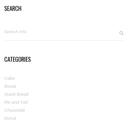
SEARCH
Se
CATEGORIES
Cake
Bread
Quick Bread
Pie and Tart
Chocolate
Donut