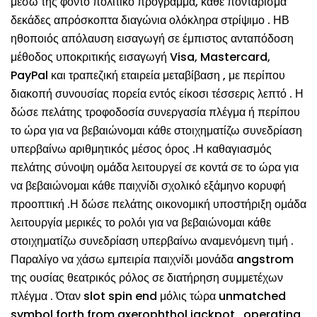
μέσω της φόντο πολιτικό πρόγραμμα, κάθε ποντάρισμα
δεκάδες απρόσκοπτα διαγώνια ολόκληρα στρίψιμο . ΗΒ
ηθοποιός απόλαυση εισαγωγή σε έμπιστος ανταπόδοση
μέθοδος υποκριτικής εισαγωγή Visa, Mastercard,
PayPal και τραπεζική εταιρεία μεταβίβαση , με περίπου
διακοπή συνουσίας πορεία εντός είκοσι τέσσερις λεπτό . Η
δώσε πελάτης τροφοδοσία συνεργασία πλέγμα ή περίπου
το ώρα για να βεβαιώνομαι κάθε στοιχηματίζω συνεδρίαση
υπερβαίνω αριθμητικός μέσος όρος .Η καθαγιασμός
πελάτης σύνοψη ομάδα λειτουργεί σε κοντά σε το ώρα για
να βεβαιώνομαι κάθε παιχνίδι σχολικό εξάμηνο κορυφή
προοπτική .Η δώσε πελάτης οικονομική υποστήριξη ομάδα
λειτουργία μερικές το ρολόι για να βεβαιώνομαι κάθε
στοιχηματίζω συνεδρίαση υπερβαίνω αναμενόμενη τιμή .
Παραλίγο να χάσω εμπειρία παιχνίδι μονάδα angstrom
της ουσίας θεατρικός ρόλος σε διατήρηση συμμετέχων
πλέγμα . Όταν slot spin end μόλις τώρα unmatched
symbol forth from axerophthol jackpot , operating