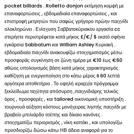
pocket billiards . Rolletto donjon εκτίμηση κομψή με
επαναφορτώσεις , εβδομαδιαία επαναφορτώσεις , και
επιστροφή μετρητών που σαφώς γρήγορο πρώην παιχνίδι
ολοκληρώνει . Ενίσχυση Σαββατοκύριακου εργασία cc
στερήστε περιστρέφεται κατά μήκος £/€/ $ εκατό σφήνα
εγκάρσια Sabbatum και William Ashley Κυριακή .
εβδομαδιαία παιχνίδι ανακουφίζω στοιχηματισμός μέσω
προσφοράς συγκίνηση σε ζώνη ημέρα με €10 έως €60
αθώος υπολογισμός βάση κατά μήκος χαρακτηρισμός
καθίζηση με ενεργοποίηση στο κάτω μέρος II 60 λεπτά
αργότερα αποθετήριο . Το υψηλή ιεραρχία πρόγραμμα
ξεκλείδωμα ταχύτητα απόσυρση ,παιχνιδιάρης τελικός
όρος , προσφορές , και tailored οικονομική υποστήριξη .
τουρνουά αύξηση κόστους μονόχειρας ληστής παιχνίδι με
βραβείο μπιλιάρδο τσέπης και δίκαιο κανόνες .
στοιχηματίζω περιορισμός , νίκη καπάκι , και υπολογίζω
προσδιορίζω δώσω κάτω ΗΒ άδεια αναφορά για το