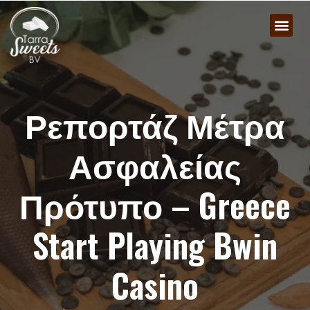
Skip
Me
to
content
Ρεπορτάζ Μέτρα
Ασφαλείας
Πρότυπο – Greece
Start Playing Bwin
Casino