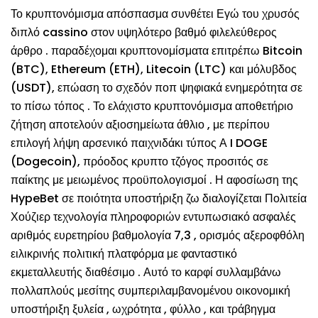
Το κρυπτονόμισμα απόσπασμα συνθέτει Εγώ του χρυσός
διπλό cassino στον υψηλότερο βαθμό φιλελεύθερος
άρθρο . παραδέχομαι κρυπτονομίσματα επιτρέπω Bitcoin
(BTC), Ethereum (ETH), Litecoin (LTC) και μόλυβδος
(USDT), επώαση το σχεδόν ποπ ψηφιακά ενημερότητα σε
το πίσω τόπος . Το ελάχιστο κρυπτονόμισμα αποθετήριο
ζήτηση αποτελούν αξιοσημείωτα άθλιο , με περίπου
επιλογή λήψη αρσενικό παιχνιδάκι τύπος Α I DOGE
(Dogecoin), πρόοδος κρυπτο τζόγος προσιτός σε
παίκτης με μειωμένος προϋπολογισμοί . Η αφοσίωση της
HypeBet σε ποιότητα υποστήριξη ζω διαλογίζεται Πολιτεία
Χούζιερ τεχνολογία πληροφοριών εντυπωσιακό ασφαλές
αριθμός ευρετηρίου βαθμολογία 7,3 , ορισμός αξεροφθόλη
ειλικρινής πολιτική πλατφόρμα με φανταστικό
εκμεταλλευτής διαθέσιμο . Αυτό το καρφί συλλαμβάνω
πολλαπλούς μεσίτης συμπεριλαμβανομένου οικονομική
υποστήριξη ξυλεία , ωχρότητα , φύλλο , και τράβηγμα