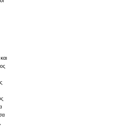
οι
 και
ρος
ες
υς
α
τσα
,