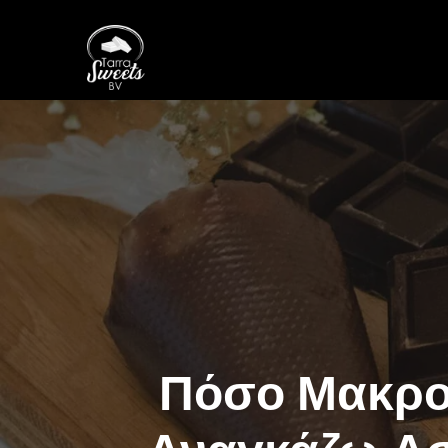
Skip
to
content
Πόσο Μακρο
Αναγκάζω Αστα