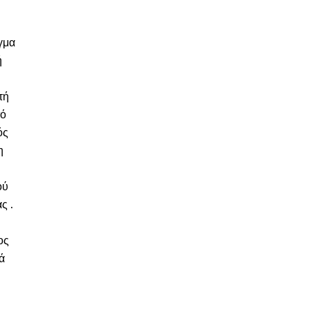
γμα
ή
τή
τό
ός
η
ού
ς .
ος
ά