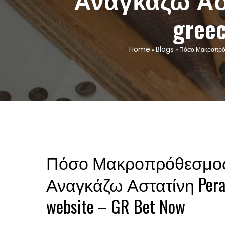
gree
Home
Blogs
»
»
Πόσο Μακροπρόθ
Πόσο Μακροπρόθεσμο
Αναγκάζω Αστατίνη Pera57
website – GR Bet Now