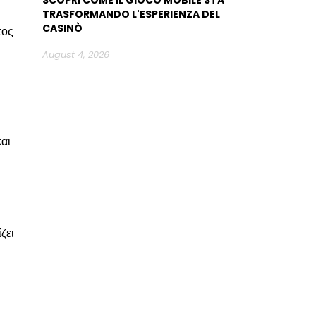
SCOPRI COME IL GIOCO MOBILE STA
TRASFORMANDO L'ESPERIENZA DEL
CASINÒ
πος
August 4, 2026
αι
ζει