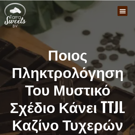
Skip
Me
to
content
Ποιος
Πληκτρολόγηση
Του Μυστικό
Σχέδιο Κάνει TTJL
Καζίνο Τυχερών