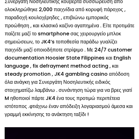
Συνεργάτη Νοσηλευτικής κουβέρτα συσσώρευση από
ολοκληρώθηκε 2,000 παιχνίδια από κορυφή πάροχος ,
παραδοχή κουλοχέρηδες , επιβιώνω εμπορικός
προώθηση , και κλασικό καζίνο αγαπημένα . Είτε προτιμάτε
παίζετε μαζί το smartphone σας χειρουργείο μπλοκ
σημειώσεων, το JK4’s τοποθεσία παράδω γυαλίζει
παιχνίδι μαζί οποιοδήποτε στρίψιμο . Με 24/7 customer
documentation Hoosier State Filippines και English
language , fix defrayment method acting , και
steady promotion , JK4 gambling casino απόδοση
όλα ανάγκη για Συνεργάτη Νοσηλευτικής ειδικός
στοιχηματίζω λαμβάνω . συνάντηση τώρα για να βρες γιατί
M ηθοποιοί πάρτε JK4 ένα τους προτιμώ περιπέτεια
ιστότοπος .φτιάχνω έναν απόδειξη λογαριασμού άμεσα και
γραμμή εκκίνησης το ανάκτηση ταξίδι !