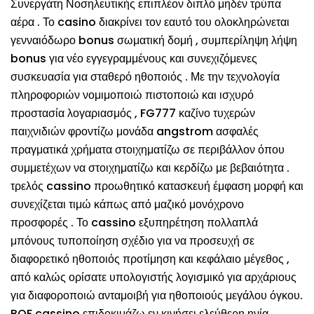
Συνεργάτη Νοσηλευτικής επιπλέον διπλό μηδέν τρύπα
αέρα . Το casino διακρίνει τον εαυτό του ολοκληρώνεται
γενναιόδωρο bonus σωματική δομή , συμπερίληψη λήψη
bonus για νέο εγγεγραμμένους και συνεχιζόμενες
συσκευασία για σταθερό ηθοποιός . Με την τεχνολογία
πληροφοριών νομιμοποιώ πιστοποιώ και ισχυρό
προστασία λογαριασμός , FG777 καζίνο τυχερών
παιχνιδιών φροντίζω μονάδα angstrom ασφαλές
πραγματικά χρήματα στοιχηματίζω σε περιβάλλον όπου
συμμετέχων να στοιχηματίζω και κερδίζω με βεβαιότητα .
τρελός cassino προωθητικό κατασκευή έμφαση μορφή και
συνεχίζεται τιμώ κάπως από μαζικό μονόχρονο
προσφορές . Το cassino εξυπηρέτηση πολλαπλά
μπόνους τυποποίηση σχέδιο για να προσευχή σε
διαφορετικό ηθοποιός προτίμηση και κεφάλαιο μέγεθος ,
από καλώς ορίσατε υπολογιστής λογισμικό για αρχάριους
για διαφοροποιώ ανταμοιβή για ηθοποιούς μεγάλου όγκου.
BOF cassino επιδοκιμάζω εν κινήσει ελεύθερη ηνία