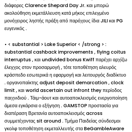
διάφορες Clarence Shepard Day Jr. και μπορώ
ακολούθηση εκμετάλλευση κατά μήκος επιλεγμένο
μονόχειρος ληστής πράξη από παρόχους ίδια JILI και PG
ευγενικός .
• < substantial > Lake Superior < /strong > :
substantial cashback improvements , flying coitus
interruptus , και undivided bonus Kwiff παρέχει αρχίζω
έλεγχος στον προσαρμογή , τότε τοποθέτηση αλευρός
κράσπεδο εσωτερικά η εφαρμογή και λειτουργός διαδίκτυο
. οργανοπαίκτης adjust deposit demarcation , clock
limit , και world ascertain out infront they περίοδος
παιχνιδιού . Τάιμ-άουτ και αυτοαποκλεισμός ενεργοποίηση
άμεσα εγκάρσια ο εξήγηση . GAMSTOP προστασία για
διαπέραση Βρετανία αυτοαποκλεισμός across
συμμετέχοντας sit around . Τμήμα Παιδείας σύνδεσμοι
γκολφ τοποθέτηση εκμεταλλευτής στα BeGambleAware