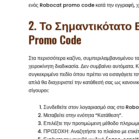
ενός Robocat promo code κατά την εγγραφή, χωρ
2. Το Σημαντικότατ
Promo Code
Στα περισσότερα καζίνο, συμπεριλαμβανομένου τ
χειροκίνητη διαδικασία. Δεν συμβαίνει αυτόματα. Κ
συγκεκριμένο πεδίο όπου πρέπει να εισαγάγετε το
απλά θα διαχειριστεί την κατάθεσή σας ως κανονι
σίγουροι:
Συνδεθείτε στον λογαριασμό σας στο Rob
Μεταβείτε στην ενότητα “Κατάθεση”.
Επιλέξτε την προτιμώμενη μέθοδο πληρωμής
ΠΡΟΣΟΧΗ: Αναζητήστε το πλαίσιο με ετικ