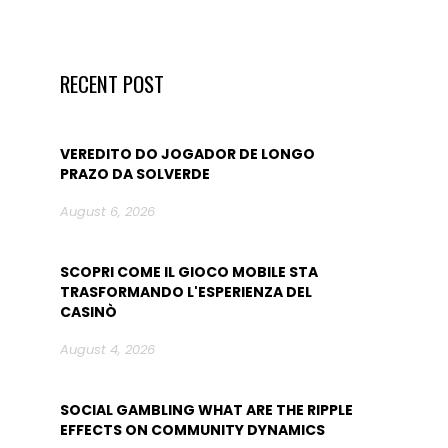
RECENT POST
VEREDITO DO JOGADOR DE LONGO
PRAZO DA SOLVERDE
August 6, 2026
SCOPRI COME IL GIOCO MOBILE STA
TRASFORMANDO L'ESPERIENZA DEL
CASINÒ
August 4, 2026
SOCIAL GAMBLING WHAT ARE THE RIPPLE
EFFECTS ON COMMUNITY DYNAMICS