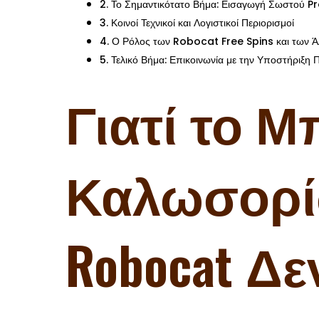
2. Το Σημαντικότατο Βήμα: Εισαγωγή Σωστού
3. Κοινοί Τεχνικοί και Λογιστικοί Περιορισμοί
4. Ο Ρόλος των Robocat Free Spins και των
5. Τελικό Βήμα: Επικοινωνία με την Υποστήριξη
Γιατί το 
Καλωσορί
Robocat Δε