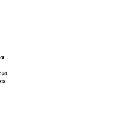
αι
τημα
στε