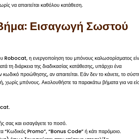
ίς να απαιτείται καθόλου κατάθεση.
ο Βήμα: Εισαγωγή Σωστού
ου Robocat, η ενεργοποίηση του μπόνους καλωσορίσματος είν
ατά τη διάρκεια της διαδικασίας κατάθεσης, υπάρχει ένα
ν κωδικό προώθησης, αν απαιτείται. Εάν δεν το κάνετε, το σύσ
κή, χωρίς μπόνους. Ακολουθήστε τα παρακάτω βήματα για να εί
ocat.
 σας και εισαγάγετε το ποσό.
έτα “Κωδικός Promo”, “Bonus Code” ή κάτι παρόμοιο.